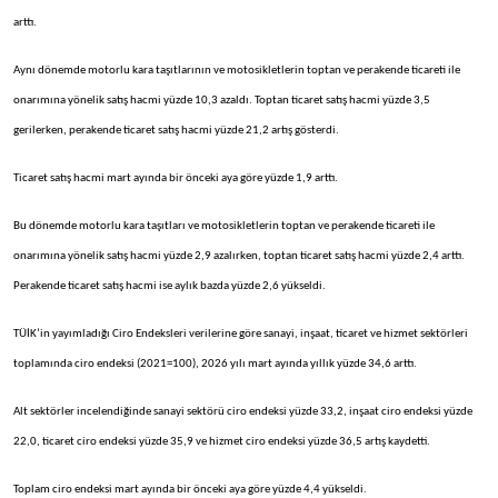
arttı.
Aynı dönemde motorlu kara taşıtlarının ve motosikletlerin toptan ve perakende ticareti ile
onarımına yönelik satış hacmi yüzde 10,3 azaldı. Toptan ticaret satış hacmi yüzde 3,5
gerilerken, perakende ticaret satış hacmi yüzde 21,2 artış gösterdi.
Ticaret satış hacmi mart ayında bir önceki aya göre yüzde 1,9 arttı.
Bu dönemde motorlu kara taşıtları ve motosikletlerin toptan ve perakende ticareti ile
onarımına yönelik satış hacmi yüzde 2,9 azalırken, toptan ticaret satış hacmi yüzde 2,4 arttı.
Perakende ticaret satış hacmi ise aylık bazda yüzde 2,6 yükseldi.
TÜİK’in yayımladığı Ciro Endeksleri verilerine göre sanayi, inşaat, ticaret ve hizmet sektörleri
toplamında ciro endeksi (2021=100), 2026 yılı mart ayında yıllık yüzde 34,6 arttı.
Alt sektörler incelendiğinde sanayi sektörü ciro endeksi yüzde 33,2, inşaat ciro endeksi yüzde
22,0, ticaret ciro endeksi yüzde 35,9 ve hizmet ciro endeksi yüzde 36,5 artış kaydetti.
Toplam ciro endeksi mart ayında bir önceki aya göre yüzde 4,4 yükseldi.