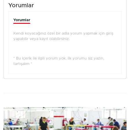
Yorumlar
Yorumlar
Kendi koyacağınız özel bir adla yorum yapmak için giriş
yapabilir veya kayıt olabilirsiniz.
* Bu içerik ile ilgili yorum yok, ilk yorumu siz yazın,
tartışalım *