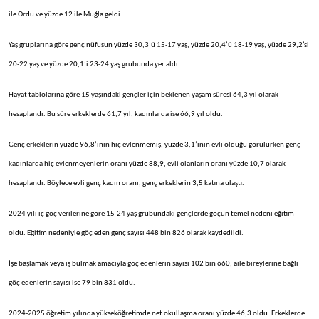
ile Ordu ve yüzde 12 ile Muğla geldi.
Yaş gruplarına göre genç nüfusun yüzde 30,3’ü 15-17 yaş, yüzde 20,4’ü 18-19 yaş, yüzde 29,2’si
20-22 yaş ve yüzde 20,1’i 23-24 yaş grubunda yer aldı.
Hayat tablolarına göre 15 yaşındaki gençler için beklenen yaşam süresi 64,3 yıl olarak
hesaplandı. Bu süre erkeklerde 61,7 yıl, kadınlarda ise 66,9 yıl oldu.
Genç erkeklerin yüzde 96,8’inin hiç evlenmemiş, yüzde 3,1’inin evli olduğu görülürken genç
kadınlarda hiç evlenmeyenlerin oranı yüzde 88,9, evli olanların oranı yüzde 10,7 olarak
hesaplandı. Böylece evli genç kadın oranı, genç erkeklerin 3,5 katına ulaştı.
2024 yılı iç göç verilerine göre 15-24 yaş grubundaki gençlerde göçün temel nedeni eğitim
oldu. Eğitim nedeniyle göç eden genç sayısı 448 bin 826 olarak kaydedildi.
İşe başlamak veya iş bulmak amacıyla göç edenlerin sayısı 102 bin 660, aile bireylerine bağlı
göç edenlerin sayısı ise 79 bin 831 oldu.
2024-2025 öğretim yılında yükseköğretimde net okullaşma oranı yüzde 46,3 oldu. Erkeklerde