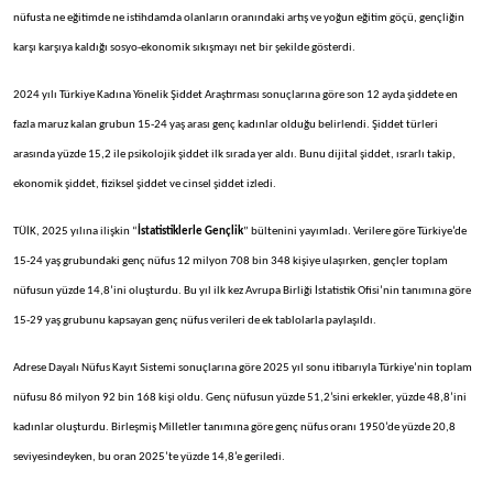
nüfusta ne eğitimde ne istihdamda olanların oranındaki artış ve yoğun eğitim göçü, gençliğin
karşı karşıya kaldığı sosyo-ekonomik sıkışmayı net bir şekilde gösterdi.
2024 yılı Türkiye Kadına Yönelik Şiddet Araştırması sonuçlarına göre son 12 ayda şiddete en
fazla maruz kalan grubun 15-24 yaş arası genç kadınlar olduğu belirlendi. Şiddet türleri
arasında yüzde 15,2 ile psikolojik şiddet ilk sırada yer aldı. Bunu dijital şiddet, ısrarlı takip,
ekonomik şiddet, fiziksel şiddet ve cinsel şiddet izledi.
TÜİK, 2025 yılına ilişkin “
İstatistiklerle Gençlik
” bültenini yayımladı. Verilere göre Türkiye’de
15-24 yaş grubundaki genç nüfus 12 milyon 708 bin 348 kişiye ulaşırken, gençler toplam
nüfusun yüzde 14,8’ini oluşturdu. Bu yıl ilk kez Avrupa Birliği İstatistik Ofisi’nin tanımına göre
15-29 yaş grubunu kapsayan genç nüfus verileri de ek tablolarla paylaşıldı.
Adrese Dayalı Nüfus Kayıt Sistemi sonuçlarına göre 2025 yıl sonu itibarıyla Türkiye’nin toplam
nüfusu 86 milyon 92 bin 168 kişi oldu. Genç nüfusun yüzde 51,2’sini erkekler, yüzde 48,8’ini
kadınlar oluşturdu. Birleşmiş Milletler tanımına göre genç nüfus oranı 1950’de yüzde 20,8
seviyesindeyken, bu oran 2025’te yüzde 14,8’e geriledi.