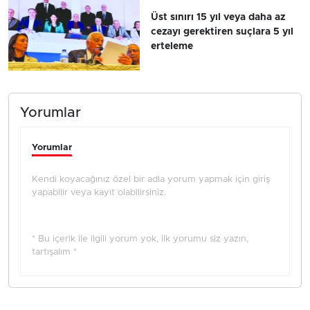
Üst sınırı 15 yıl veya daha az
cezayı gerektiren suçlara 5 yıl
erteleme
Yorumlar
Yorumlar
Kendi koyacağınız özel bir adla yorum yapmak için giriş
yapabilir veya kayıt olabilirsiniz.
* Bu içerik ile ilgili yorum yok, ilk yorumu siz yazın,
tartışalım *