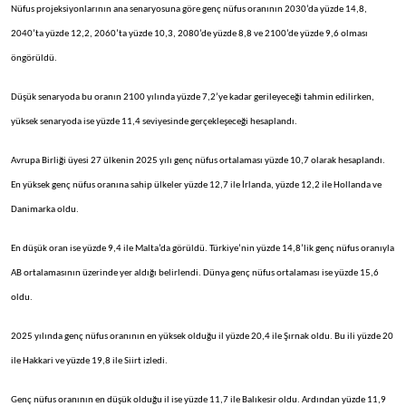
Nüfus projeksiyonlarının ana senaryosuna göre genç nüfus oranının 2030’da yüzde 14,8,
2040’ta yüzde 12,2, 2060’ta yüzde 10,3, 2080’de yüzde 8,8 ve 2100’de yüzde 9,6 olması
öngörüldü.
Düşük senaryoda bu oranın 2100 yılında yüzde 7,2’ye kadar gerileyeceği tahmin edilirken,
yüksek senaryoda ise yüzde 11,4 seviyesinde gerçekleşeceği hesaplandı.
Avrupa Birliği üyesi 27 ülkenin 2025 yılı genç nüfus ortalaması yüzde 10,7 olarak hesaplandı.
En yüksek genç nüfus oranına sahip ülkeler yüzde 12,7 ile İrlanda, yüzde 12,2 ile Hollanda ve
Danimarka oldu.
En düşük oran ise yüzde 9,4 ile Malta’da görüldü. Türkiye’nin yüzde 14,8’lik genç nüfus oranıyla
AB ortalamasının üzerinde yer aldığı belirlendi. Dünya genç nüfus ortalaması ise yüzde 15,6
oldu.
2025 yılında genç nüfus oranının en yüksek olduğu il yüzde 20,4 ile Şırnak oldu. Bu ili yüzde 20
ile Hakkari ve yüzde 19,8 ile Siirt izledi.
Genç nüfus oranının en düşük olduğu il ise yüzde 11,7 ile Balıkesir oldu. Ardından yüzde 11,9