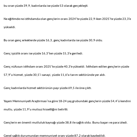
bu oran yüzde 39,9, kadınlarda ise yüzde 53 olarak gerçekleşti.
Ne eğitimde ne istihdamda olan gençlerin oranı 2024’te yüzde 22,9 iken 2025’te yüzde 23,3’e
yükseldi.
Bu oran genç erkeklerde yüzde 16,3, genç kadınlarda ise yüzde 30,9 oldu.
Genç işsizlik oranı ise yüzde 16,3’ten yüzde 15,3’e geriledi.
Genç nüfusun istihdam oranı 2025’te yüzde 40,3’e yükseldi. İstihdam edilen gençlerin yüzde
57,9’u hizmet, yüzde 30,5’i sanayi, yüzde 11,6’sı tarım sektöründe yer aldı.
Genç kadınlarda hizmet sektörünün payı yüzde 69,5 ile öne çıktı.
Yaşam Memnuniyeti Araştırması’na göre 18-24 yaş grubundaki gençlerin yüzde 54,4’ü kendini
mutlu, yüzde 11,9’u mutsuz hissettiğini belirtti.
Gençlerin en önemli mutluluk kaynağı yüzde 38,8 ile sağlık oldu. Bunu başarı ve para izledi.
Genel sağlık durumundan memnuniyet oranı yüzde 87,2 olarak kaydedildi.