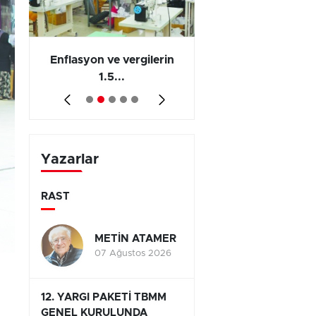
 en
Enflasyon ve vergilerin
Barış yatırımı, üre
1.5...
ve...
Yazarlar
RAST
METİN ATAMER
07 Ağustos 2026
12. YARGI PAKETİ TBMM
GENEL KURULUNDA