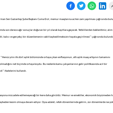
m Orman Sen Gaziantep Şube Başkanı Cuma Erol, memur maaşlarına acilen zam yapılması çağrısında bu
da son derece ağır sonuçlar doğuran bir yıl olarak kayıtlara geçecek. Yetkililerden beklentimiz; alım
dil, kalıcı ve gerçekçi bir düzenlemenin vakit kaybedilmeksizin hayata geçirilmesi’’ çağrısında bulund
 ‘’Henüz yılın ilk dört aylık bölümünde ortaya çıkan enflasyonun, altı aylık maaş artışının tamamını
olmadığını net biçimde ortaya koydu. Bu nedenle kamu çalışanlarının gelir politikasında acil bir
i’’ ifadelerini kullandı.
k enflasyona mücadele edilemeyeceği bir kere daha görüldü. Memur ve emekliler, ekonomik büyümeden h
lk kaybeden kesim olmaya devam ediyor. Oysa adalet; refah dönemlerinde gelirin, zor dönemlerde ise y