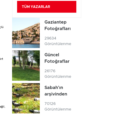
TÜM YAZARLAR
Gaziantep
çlü
Fotoğrafları
29634
Görüntülenme
Güncel
ört
Fotoğraflar
26176
Görüntülenme
Sabah'ın
arşivinden
70126
eğil,
Görüntülenme