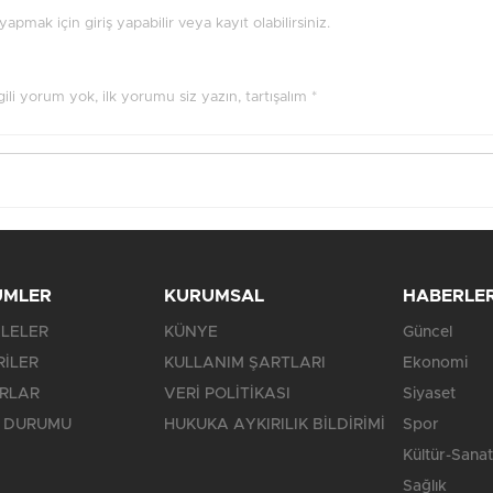
pmak için giriş yapabilir veya kayıt olabilirsiniz.
ilgili yorum yok, ilk yorumu siz yazın, tartışalım *
ÜMLER
KURUMSAL
HABERLE
LELER
KÜNYE
Güncel
RİLER
KULLANIM ŞARTLARI
Ekonomi
RLAR
VERİ POLİTİKASI
Siyaset
 DURUMU
HUKUKA AYKIRILIK BİLDİRİMİ
Spor
Kültür-Sanat
Sağlık