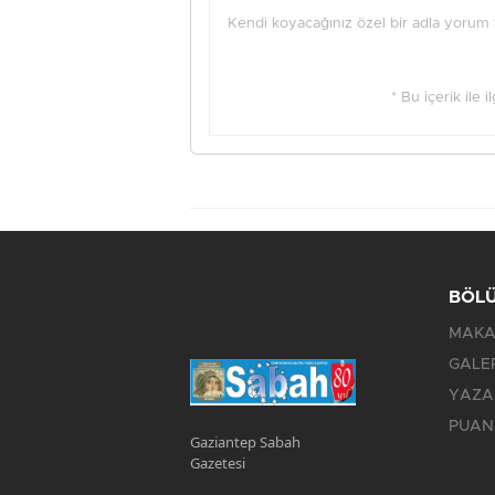
Kendi koyacağınız özel bir adla yorum ya
* Bu içerik ile 
BÖL
MAKA
GALE
YAZA
PUAN
Gaziantep Sabah
Gazetesi