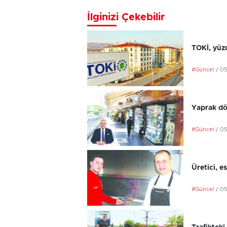
İlginizi Çekebilir
TOKİ, yüzd
#Güncel
/ 0
Yaprak dö
#Güncel
/ 0
Üretici, e
#Güncel
/ 0