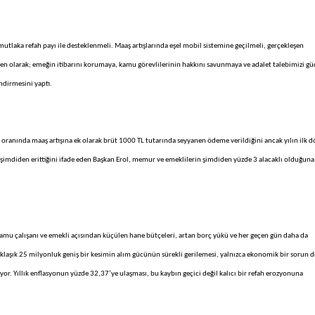
mutlaka refah payı ile desteklenmeli. Maaş artışlarında eşel mobil sistemine geçilmeli, gerçekleşen
en olarak; emeğin itibarını korumaya, kamu görevlilerinin hakkını savunmaya ve adalet talebimizi gü
endirmesini yaptı.
ranında maaş artışına ek olarak brüt 1000 TL tutarında seyyanen ödeme verildiğini ancak yılın ilk d
 şimdiden erittiğini ifade eden Başkan Erol, memur ve emeklilerin şimdiden yüzde 3 alacaklı olduğuna
amu çalışanı ve emekli açısından küçülen hane bütçeleri, artan borç yükü ve her geçen gün daha da
 yaklaşık 25 milyonluk geniş bir kesimin alım gücünün sürekli gerilemesi, yalnızca ekonomik bir sorun d
yor. Yıllık enflasyonun yüzde 32,37’ye ulaşması, bu kaybın geçici değil kalıcı bir refah erozyonuna