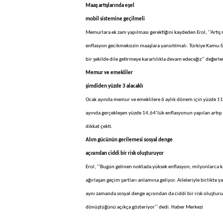
Maaş artışlarında eşel
mobil sistemine geçilmeli
Memurlara ek zam yapılması gerektiğini kaydeden Erol, ‘’Artış 
enflasyon gecikmeksizin maaşlara yansıtılmalı. Türkiye Kamu-S
bir şekilde dile getirmeye kararlılıkla devam edeceğiz’’ değerl
Memur ve emekliler
şimdiden yüzde 3 alacaklı
Ocak ayında memur ve emeklilere 6 aylık dönem için yüzde 11 o
ayında gerçekleşen yüzde 14,64’lük enflasyonun yapılan artışı
dikkat çekti.
Alım gücünün gerilemesi sosyal denge
açısından ciddi bir risk oluşturuyor
Erol, ‘’Bugün gelinen noktada yüksek enflasyon; milyonlarca k
ağırlaşan geçim şartları anlamına geliyor. Aileleriyle birlikte
aynı zamanda sosyal denge açısından da ciddi bir risk oluşturu
dönüştüğünü açıkça gösteriyor’’ dedi. Haber Merkezi