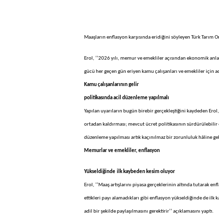
Maaşların enflasyon karşısında eridiğini söyleyen Türk Tarı
Erol, ‘’2026 yılı, memur ve emekliler açısından ekonomik anlam
gücü her geçen gün eriyen kamu çalışanları ve emekliler için a
Kamu çalışanlarının gelir
politikasında acil düzenleme yapılmalı
Yapılan uyarıların bugün birebir gerçekleştiğini kaydeden Erol,
ortadan kaldırması; mevcut ücret politikasının sürdürülebilir 
düzenleme yapılması artık kaçınılmaz bir zorunluluk hâline geld
Memurlar ve emekliler, enflasyon
Yükseldiğinde
ilk kaybeden kesim oluyor
Erol, ‘’Maaş artışlarını piyasa gerçeklerinin altında tutara
ettikleri payı alamadıkları gibi enflasyon yükseldiğinde de i
adil bir şekilde paylaşılmasını gerektirir’’ açıklamasını yaptı.