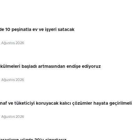
e 10 peşinatla ev ve işyeri satacak
5 Ağustos 2026
külmeleri başladı artmasından endişe ediyoruz
5 Ağustos 2026
snaf ve tüketiciyi koruyacak kalıcı çözümler hayata geçirilmeli
5 Ağustos 2026