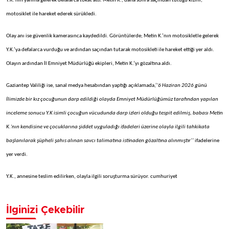
Y.K.’nin yanına gelerek defalarca tokat attı. Metin K., daha sonra saçından tutuğu kızını,
motosiklet ile hareket ederek sürükledi.
Olay anı ise güvenlik kamerasınca kaydedildi. Görüntülerde; Metin K.’nın motosikletle gelerek
Y.K.’ya defalarca vurduğu ve ardından saçından tutarak motosikleti ile hareket ettiği yer aldı.
Olayın ardından İl Emniyet Müdürlüğü ekipleri, Metin K.’yı gözaltına aldı.
Gaziantep Valiliği ise, sanal medya hesabından yaptığı açıklamada,’
'6 Haziran 2026 günü
İlimizde bir kız çocuğunun darp edildiği olayda Emniyet Müdürlüğümüz tarafından yapılan
inceleme sonucu Y.K isimli çocuğun vücudunda darp izleri olduğu tespit edilmiş, babası Metin
K.'nın kendisine ve çocuklarına şiddet uyguladığı ifadeleri üzerine olayla ilgili tahkikata
başlanılarak şüpheli şahıs alınan savcı talimatına istinaden gözaltına alınmıştır’’
ifadelerine
yer verdi.
Y.K., annesine teslim edilirken, olayla ilgili soruşturma sürüyor. cumhuriyet
İlginizi Çekebilir