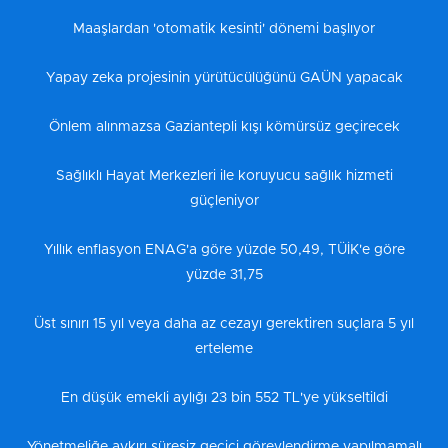
Maaşlardan 'otomatik kesinti' dönemi başlıyor
Yapay zeka projesinin yürütücülüğünü GAÜN yapacak
Önlem alınmazsa Gaziantepli kışı kömürsüz geçirecek
Sağlıklı Hayat Merkezleri ile koruyucu sağlık hizmeti
güçleniyor
Yıllık enflasyon ENAG'a göre yüzde 50,49, TÜİK'e göre
yüzde 31,75
Üst sınırı 15 yıl veya daha az cezayı gerektiren suçlara 5 yıl
erteleme
En düşük emekli aylığı 23 bin 552 TL'ye yükseltildi
Yönetmeliğe aykırı süresiz geçici görevlendirme yapılmamalı