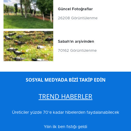
Güncel Fotoğraflar
26208 Görüntülenme
Sabah'ın arşivinden
70162 Görüntülenme
SOSYAL MEDYADA BİZİ TAKİP EDİN
TREND HABERLER
Üreticiler yüzde 70’e kadar hibelerden faydalanabilecek
Yılın ilk ben fıstığı geldi