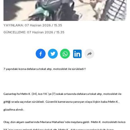
YAYINLAMA: 07 Haziran 2026 / 15.35
GÜNCELLEME: 07 Haziran 2026 / 15.35
7 yaşındaki kızına defalarca tokat atıp, motosiklet ile sürükledi!!
Gaziantep'te Metin K. (34), kızı Y.K.’ye (7) sokak ortasında defalarca tokat atıp, motosiklet ile
gittiği sırada saçından sürükledi. Güvenlik kamerasına yansıyan olaya ilişkin baba Metin K.,
gözaltına alındı.
Olay, dün akşam saatlerinde Mevlana Mahallesi’nde meydana geldi. Metin K. motosikleti ile kızı