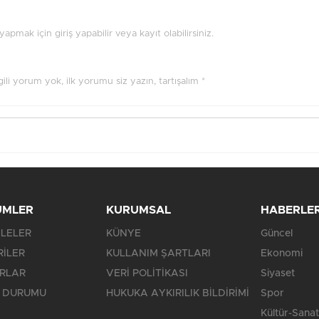
pmak için giriş yapabilir veya kayıt olabilirsiniz.
ilgili yorum yok, ilk yorumu siz yazın, tartışalım *
ÜMLER
KURUMSAL
HABERLE
LELER
KÜNYE
Güncel
RİLER
KULLANIM ŞARTLARI
Ekonomi
RLAR
VERİ POLİTİKASI
Siyaset
 DURUMU
HUKUKA AYKIRILIK BİLDİRİMİ
Spor
Kültür-Sanat