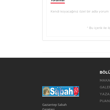
Yorumlar
Kendi koyacağınız özel bir adla yorum ya
* Bu içerik ile 
BÖL
MAKA
GALE
YAZA
PUAN
Gaziantep Sabah
Gazetesi