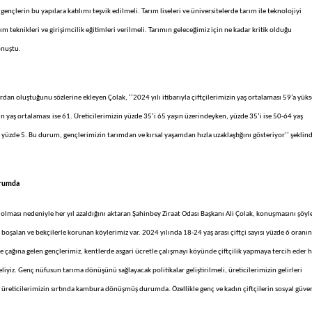
ençlerin bu yapılara katılımı teşvik edilmeli. Tarım liseleri ve üniversitelerde tarım ile teknolojiyi
m teknikleri ve girişimcilik eğitimleri verilmeli. Tarımın geleceğimiz için ne kadar kritik olduğu
onuştu.
rdan oluştuğunu sözlerine ekleyen Çolak, ‘’2024 yılı itibarıyla çiftçilerimizin yaş ortalaması 59’a yüks
in yaş ortalaması ise 61. Üreticilerimizin yüzde 35’i 65 yaşın üzerindeyken, yüzde 35’i ise 50-64 yaş
ce yüzde 5. Bu durum, gençlerimizin tarımdan ve kırsal yaşamdan hızla uzaklaştığını gösteriyor’’ şeklin
urumda
 olması nedeniyle her yıl azaldığını aktaran Şahinbey Ziraat Odası Başkanı Ali Çolak, konuşmasını şöyl
oşalan ve bekçilerle korunan köylerimiz var. 2024 yılında 18-24 yaş arası çiftçi sayısı yüzde 6 oranı
nme çağına gelen gençlerimiz, kentlerde asgari ücretle çalışmayı köyünde çiftçilik yapmaya tercih eder h
iyiz. Genç nüfusun tarıma dönüşünü sağlayacak politikalar geliştirilmeli, üreticilerimizin gelirleri
rı üreticilerimizin sırtında kambura dönüşmüş durumda. Özellikle genç ve kadın çiftçilerin sosyal güve