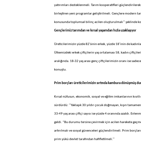
yatırımları desteklenmeli. Tarım kooperatifleri güçlendirilerek g
birleştiren yeni programlar geliştirilmeli. Gençlere modern tarı
konusunda toplumsal bilinç acilen oluşturulmalı’’ şeklinde k
Gençlerimiz tarımdan ve kırsal yaşamdan hızla uzaklaşıyor
Üreticilerimizin yüzde 82’sinin erkek, yüzde 18’inin de kadınla
Ülkemizdeki erkek çiftçilerin yaş ortalaması 58, kadın çiftçiler
aralığında. 18-32 yaş arası genç çiftçilerimizin oranı ise sade
konuştu.
Prim borçları üreticilerimizin sırtında kambura dönüşmüş d
Kırsal nüfusun, ekonomik, sosyal ve eğitim imkanlarının kısıtlı
sürdürdü: ‘’Yaklaşık 30 yıldır çocuk doğmayan, kışın tamamen b
33-49 yaş arası çiftçi sayısı ise yüzde 4 oranında azaldı. Evle
geldi. “Bu durumu tersine çevirmek için acilen harekete geçmel
artırılmalı ve sosyal güvenceleri güçlendirilmeli. Prim borçla
prim yükü devlet tarafından hafifletilmeli.’’