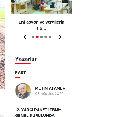
 en
Enflasyon ve vergilerin
Barış yatırımı, üre
1.5...
ve...
Yazarlar
RAST
METİN ATAMER
07 Ağustos 2026
12. YARGI PAKETİ TBMM
GENEL KURULUNDA