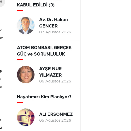
KABUL EDİLDİ (3)
Av. Dr. Hakan
GENCER
ar
07 Ağustos 2026
rım,
ATOM BOMBASI, GERÇEK
GÜÇ ve SORUMLULUK
AYŞE NUR
ği
YILMAZER
i
06 Ağustos 2026
zı
Hayatımızı Kim Planlıyor?
ALİ ERSÖNMEZ
e
05 Ağustos 2026
yi