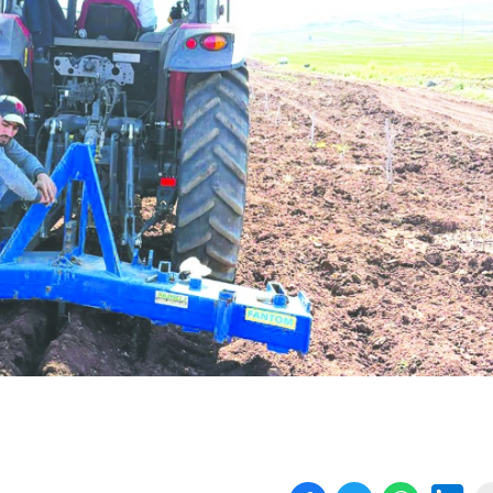
Birçok uyku hastalığının
En ucuz sigara 120 TL,
tan...
pa...