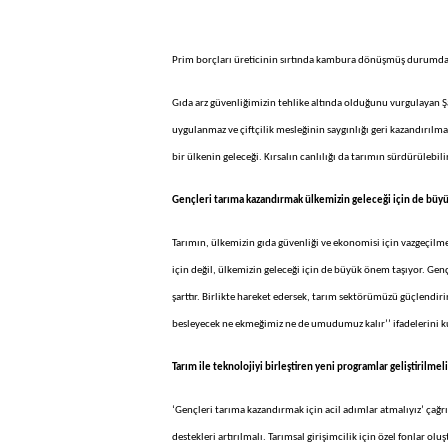
Prim borçları üreticinin sırtında kambura dönüşmüş durumd
Gıda arz güvenliğimizin tehlike altında olduğunu vurgulayan Şa
uygulanmaz ve çiftçilik mesleğinin saygınlığı geri kazandırılma
bir ülkenin geleceği. Kırsalın canlılığı da tarımın sürdürülebil
Gençleri tarıma kazandırmak ülkemizin geleceği için de büy
Tarımın, ülkemizin gıda güvenliği ve ekonomisi için vazgeçilm
için değil, ülkemizin geleceği için de büyük önem taşıyor. Gen
şarttır. Birlikte hareket edersek, tarım sektörümüzü güçlendir
besleyecek ne ekmeğimiz ne de umudumuz kalır’’ ifadelerini k
Tarım ile teknolojiyi birleştiren yeni programlar geliştirilmeli
‘Gençleri tarıma kazandırmak için acil adımlar atmalıyız’ çağrı
destekleri artırılmalı. Tarımsal girişimcilik için özel fonlar olu