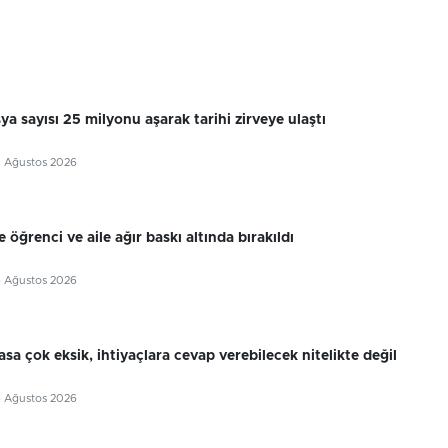
sya sayısı 25 milyonu aşarak tarihi zirveye ulaştı
7 Ağustos 2026
 öğrenci ve aile ağır baskı altında bırakıldı
6 Ağustos 2026
sa çok eksik, ihtiyaçlara cevap verebilecek nitelikte değil
6 Ağustos 2026