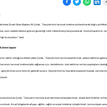
a
hinbey Ziraat Odası Başkanı Ali Çolak, ‘’Gençlerimizi tarımsal üretime yönlendirecek doğru politikal
zsa, uzun vadede ülkemiz gıda arz güvenliği ciddi risklerle karşı karşıya kalacak. Unutulmayalım ki, ta
irliği ile mümkün’’ dedi.
ük önem taşıyor
ez bir sektör olduğuna dikkat çeken Çolak, ‘’Gençlerimizi tarıma kazandırmak, sadece sektörün gelece
çlerimizin tarımsal üretime katkı sağlaması için, devletimizin, özel sektörün ve tüm paydaşların desteğ
ir, gençlerimize umut dolu bir gelecek sunarız. Gençlerimizi bu topraklara kazandırmazsak, yarınlarımı
ullandı.
sında bulunan Çolak, ‘’Gençlerin tarımsal arazi edinmesi kolaylaştırılmalı, düşük faizli krediler ve hib
şturulmalı. Kırsal bölgelerde altyapı, eğitim, sağlık ve sosyal imkânlar iyileştirilmeli, tarıma dayalı sana