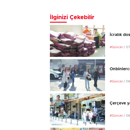
İlginizi Çekebilir
İcralık do
#Güncel
/ 0
Onbinlerce
#Güncel
/ 0
Çerçeve ya
#Güncel
/ 0