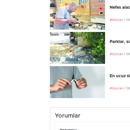
Nefes ala
#Güncel
/ 0
Parklar, s
#Güncel
/ 0
En ucuz si
#Güncel
/ 0
Yorumlar