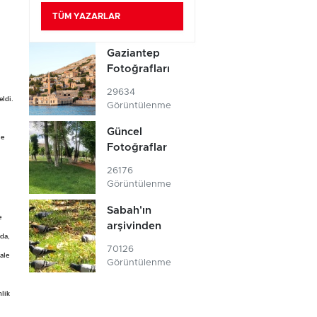
TÜM YAZARLAR
Gaziantep
Fotoğrafları
29634
eldi.
Görüntülenme
Güncel
de
Fotoğraflar
26176
Görüntülenme
Sabah'ın
e
arşivinden
nda,
70126
ale
Görüntülenme
nlik