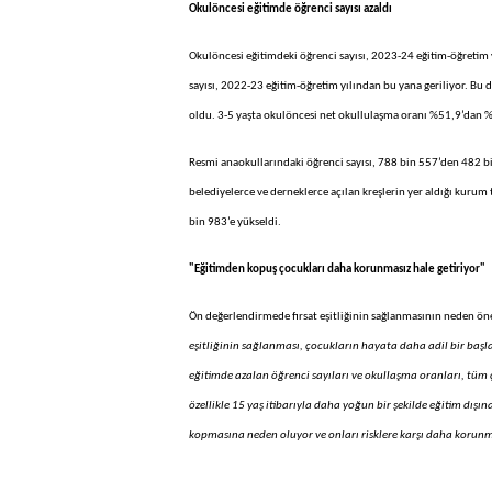
Okulöncesi eğitimde öğrenci sayısı azaldı
Okulöncesi eğitimdeki öğrenci sayısı, 2023-24 eğitim-öğretim
sayısı, 2022-23 eğitim-öğretim yılından bu yana geriliyor. Bu 
oldu. 3-5 yaşta okulöncesi net okullulaşma oranı %51,9’dan %4
Resmi anaokullarındaki öğrenci sayısı, 788 bin 557’den 482 bin 1
belediyelerce ve derneklerce açılan kreşlerin yer aldığı kurum 
bin 983’e yükseldi.
"Eğitimden kopuş çocukları daha korunmasız hale getiriyor"
Ön değerlendirmede fırsat eşitliğinin sağlanmasının neden öne
eşitliğinin sağlanması, çocukların hayata daha adil bir başla
eğitimde azalan öğrenci sayıları ve okullaşma oranları, tüm 
özellikle 15 yaş itibarıyla daha yoğun bir şekilde eğitim dışına
kopmasına neden oluyor ve onları risklere karşı daha korunma