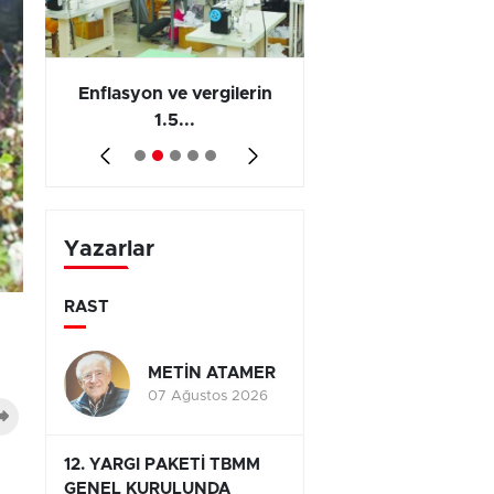
 en
Enflasyon ve vergilerin
Barış yatırımı, üre
1.5...
ve...
Yazarlar
RAST
METİN ATAMER
07 Ağustos 2026
12. YARGI PAKETİ TBMM
GENEL KURULUNDA