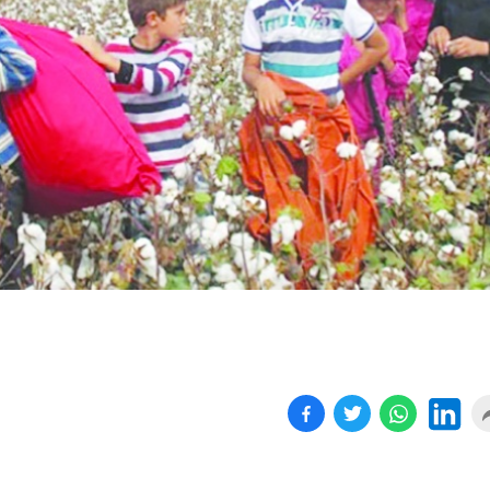
Birçok uyku hastalığının
En ucuz sigara 120 TL,
tan...
pa...