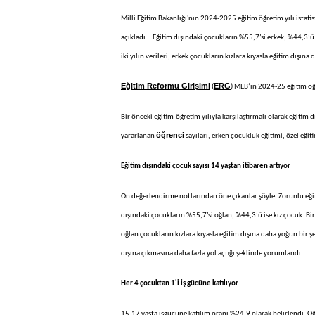
Milli Eğitim Bakanlığı'nın 2024-2025 eğitim öğretim yılı istati
açıkladı… Eğitim dışındaki çocukların %55,7’si erkek, %44,3’ü 
iki yılın verileri, erkek çocukların kızlara kıyasla eğitim dışına
Eğitim Reformu Girişimi
ERG
(
) MEB’in 2024-25 eğitim öğr
Bir önceki eğitim-öğretim yılıyla karşılaştırmalı olarak eğitim 
öğrenci
yararlanan
sayıları, erken çocukluk eğitimi, özel eğiti
Eğitim dışındaki çocuk sayısı 14 yaştan itibaren artıyor
Ön değerlendirme notlarından öne çıkanlar şöyle: Zorunlu eğiti
dışındaki çocukların %55,7’si oğlan, %44,3’ü ise kız çocuk. Bir
oğlan çocukların kızlara kıyasla eğitim dışına daha yoğun bir ş
dışına çıkmasına daha fazla yol açtığı şeklinde yorumlandı.
Her 4 çocuktan 1'i iş gücüne katılıyor
15-17 yaşta işgücüne katılım oranı %24,9 olarak belirlendi. O