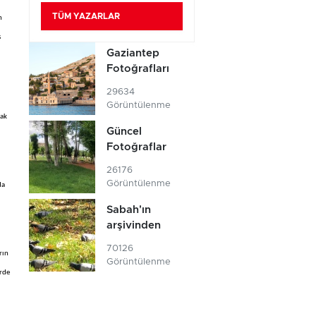
TÜM YAZARLAR
m
ş
Gaziantep
Fotoğrafları
29634
Görüntülenme
rak
Güncel
Fotoğraflar
26176
Görüntülenme
da
Sabah'ın
arşivinden
70126
rın
Görüntülenme
erde