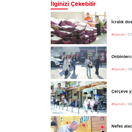
İlginizi Çekebilir
İcralık do
#Güncel
/ 0
Onbinlerce
#Güncel
/ 0
Çerçeve ya
#Güncel
/ 0
Nefes ala