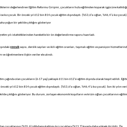
stiklerini değerlendiren Eğitim Reformu Girişimi, çocukların hızla eğitimden koparak işgücüne katıldığ
ise kız çocuk. Bir önceki yıl 612 bin 814 çocuk eğitim dışındaydı. (%53,6’sı oğlan, %46,4’ü kız çocuk)
 daha yoğun bir şekilde çıktığını gösteriyor
etim yılı istatistiklerinden hareketle bir ön değerlendirme raporu hazırladı.
çocuk
dışındaki
sayısı, derslik sayıları ve ikili eğitim oranları, taşımalı eğitim ve pansiyon hizmetlerin
m ve öğretmenlere ilişkin veriler ele alındı.
m çağında olan çocukların (6-17 yaş) yaklaşık 611 bin 612’si eğitim dışında olarak tespit edildi. Eğit
 önceki yıl 612 bin 814 çocuk eğitim dışındaydı. (%53,6’sı oğlan, %46,4’ü kız çocuk). Son iki yılın veri
ekilde çıktığını gösteriyor. Bu durum, zorlaşan ekonomik koşulların ve krizin oğlan çocuklarının eğiti
ğlan çocuklarının (%35,6) istihdama katılımı kız çocuklara (%13,7) kıyasla daha yüksek ölçüldü. Ön