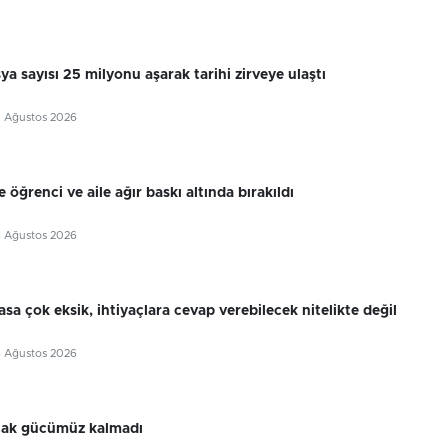
sya sayısı 25 milyonu aşarak tarihi zirveye ulaştı
7 Ağustos 2026
 öğrenci ve aile ağır baskı altında bırakıldı
6 Ağustos 2026
sa çok eksik, ihtiyaçlara cevap verebilecek nitelikte değil
6 Ağustos 2026
cak gücümüz kalmadı