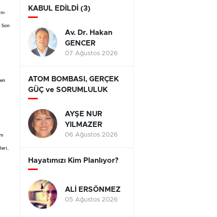
KABUL EDİLDİ (3)
ını
. Son
Av. Dr. Hakan
GENCER
07 Ağustos 2026
ATOM BOMBASI, GERÇEK
den
GÜÇ ve SORUMLULUK
AYŞE NUR
YILMAZER
06 Ağustos 2026
im
leri,
Hayatımızı Kim Planlıyor?
m
ALİ ERSÖNMEZ
05 Ağustos 2026