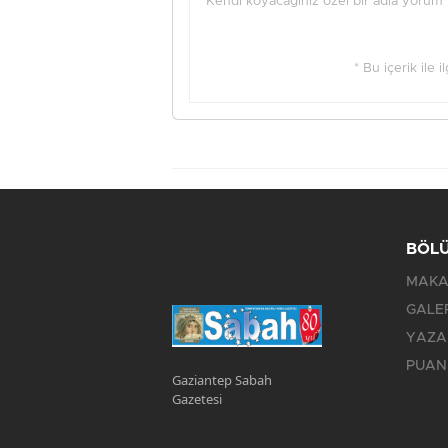
Kendi koyacağınız özel bir adla yorum ya
* Bu içerik ile 
BÖL
MAKA
GALE
YAZA
PUAN
Gaziantep Sabah
Gazetesi