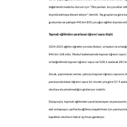
değerlendirmede bu durum için “Öte yandan, kız çocuklar istihd
dışında kalmaya devam ediyor” denildi. Yaş gruplarına göre ba
grubunda ise yaklaşık 440 bin 850 çocuğun eğitim dışında old
Taşımalı eğitimden yararlanan öğrenci sayısı düştü
2024-2025 eğitim-öğretim yılında ilkokul, ortaokul ve ortaöğ
846 bin 168 oldu. İlkokul kademesinde taşınan öğrenci sayısı 
ortaöğretimde taşınan öğrenci sayısı ise %28,6 azalarak 281 b
Ancak, yayımlanan veriler, yalnızca taşınan öğrenci sayısının
pansiyonda kalan öğrenci sayısı bir önceki yıla göre %7,9 az
okullara da yönelmediğini gösteriyor olabilir.
Dolayısıyla, taşımalı eğitimden yararlanamayan ve pansiyonlu 
eşit ve kapsayıcı şartlarda eğitime ulaşabilmesi için pansiyonl
kapatılan okulların tekrar açılması gerekiyor.