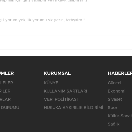
pmak için giriş yapabilir veya kayıt olabilirsiniz.
ilgili yorum yok, ilk yorumu siz yazın, tartışalım *
ÜMLER
KURUMSAL
HABERLE
LELER
KÜNYE
Güncel
RİLER
KULLANIM ŞARTLARI
Ekonomi
RLAR
VERİ POLİTİKASI
Siyaset
 DURUMU
HUKUKA AYKIRILIK BİLDİRİMİ
Spor
Kültür-Sanat
Sağlık