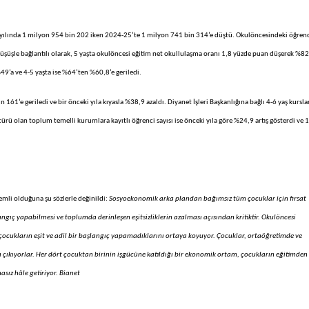
 yılında 1 milyon 954 bin 202 iken 2024-25’te 1 milyon 741 bin 314’e düştü. Okulöncesindeki öğren
düşüşle bağlantılı olarak, 5 yaşta okulöncesi eğitim net okullulaşma oranı 1,8 yüzde puan düşerek %8
9’a ve 4-5 yaşta ise %64’ten %60,8’e geriledi.
61’e geriledi ve bir önceki yıla kıyasla %38,9 azaldı. Diyanet İşleri Başkanlığına bağlı 4-6 yaş kurslar
türü olan toplum temelli kurumlara kayıtlı öğrenci sayısı ise önceki yıla göre %24,9 artış gösterdi ve 
mli olduğuna şu sözlerle değinildi:
Sosyoekonomik arka plandan bağımsız tüm çocuklar için fırsat
ngıç yapabilmesi ve toplumda derinleşen eşitsizliklerin azalması açısından kritiktir.
Okulöncesi
çocukların eşit ve adil bir başlangıç yapamadıklarını ortaya koyuyor. Çocuklar, ortaöğretimde ve
 çıkıyorlar.
Her dört çocuktan birinin işgücüne katıldığı bir ekonomik ortam, çocukların eğitimden
sız hâle getiriyor. Bianet