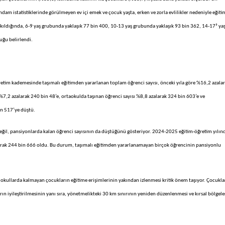
am istatistiklerinde görülmeyen ev içi emek ve çocuk yaşta, erken ve zorla evlilikler nedeniyle eğiti
kıldığında, 6-9 yaş grubunda yaklaşık 77 bin 400, 10-13 yaş grubunda yaklaşık 93 bin 362, 14-17³ ya
uğu belirlendi.
retim kademesinde taşımalı eğitimden yararlanan toplam öğrenci sayısı, önceki yıla göre %16,2 azala
%7,2 azalarak 240 bin 48’e, ortaokulda taşınan öğrenci sayısı %8,8 azalarak 324 bin 603’e ve
in 517’ye düştü.
 değil, pansiyonlarda kalan öğrenci sayısının da düştüğünü gösteriyor. 2024-2025 eğitim-öğretim yılın
alarak 244 bin 666 oldu. Bu durum, taşımalı eğitimden yararlanamayan birçok öğrencinin pansiyonlu
okullarda kalmayan çocukların eğitime erişimlerinin yakından izlenmesi kritik önem taşıyor. Çocukla
arın iyileştirilmesinin yanı sıra, yönetmelikteki 30 km sınırının yeniden düzenlenmesi ve kırsal bölgel