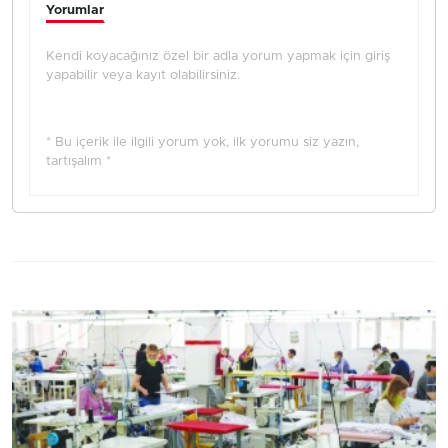
Yorumlar
Kendi koyacağınız özel bir adla yorum yapmak için giriş
yapabilir veya kayıt olabilirsiniz.
* Bu içerik ile ilgili yorum yok, ilk yorumu siz yazın,
tartışalım *