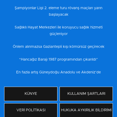
Şampiyonlar Ligi 2. eleme turu rövanş maçları yarın
başlayacak
Sağlıklı Hayat Merkezleri ile koruyucu sağlık hizmeti
güçleniyor
Önlem alınmazsa Gaziantepli kışı kömürsüz geçirecek
“Hancağız Barajı 1987 programından çıkarıldı”
En fazla artış Güneydoğu Anadolu ve Akdeniz’de
KÜNYE
KULLANIM ŞARTLARI
VERİ POLİTİKASI
HUKUKA AYKIRILIK BİLDİRİMİ