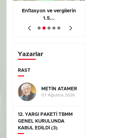
 en
Enflasyon ve vergilerin
Barış yatırımı, üre
1.5...
ve...
Yazarlar
RAST
METİN ATAMER
07 Ağustos 2026
12. YARGI PAKETİ TBMM
GENEL KURULUNDA
KABUL EDİLDİ (3)