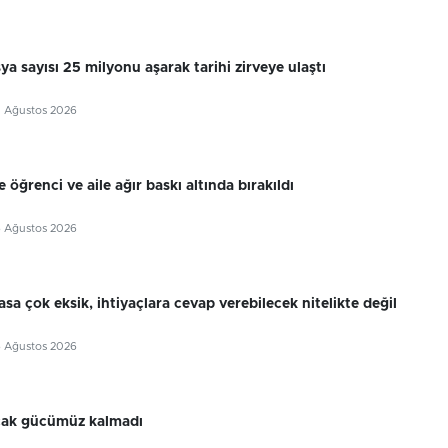
sya sayısı 25 milyonu aşarak tarihi zirveye ulaştı
7 Ağustos 2026
 öğrenci ve aile ağır baskı altında bırakıldı
6 Ağustos 2026
sa çok eksik, ihtiyaçlara cevap verebilecek nitelikte değil
6 Ağustos 2026
cak gücümüz kalmadı