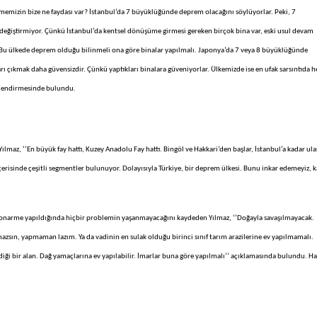
memizin bize ne faydası var? İstanbul’da 7 büyüklüğünde deprem olacağını söylüyorlar. Peki, 7
değiştirmiyor. Çünkü İstanbul’da kentsel dönüşüme girmesi gereken birçok bina var, eski usul devam
 Bu ülkede deprem olduğu bilinmeli ona göre binalar yapılmalı. Japonya’da 7 veya 8 büyüklüğünde
 çıkmak daha güvensizdir. Çünkü yaptıkları binalara güveniyorlar. Ülkemizde ise en ufak sarsıntıda h
erlendirmesinde bulundu.
ılmaz, ‘’En büyük fay hattı, Kuzey Anadolu Fay hattı. Bingöl ve Hakkari’den başlar, İstanbul’a kadar ulaş
içerisinde çeşitli segmentler bulunuyor. Dolayısıyla Türkiye, bir deprem ülkesi. Bunu inkar edemeyiz, 
betonarme yapıldığında hiçbir problemin yaşanmayacağını kaydeden Yılmaz, ‘’Doğayla savaşılmayacak.
azsın, yapmaman lazım. Ya da vadinin en sulak olduğu birinci sınıf tarım arazilerine ev yapılmamalı.
diği bir alan. Dağ yamaçlarına ev yapılabilir. İmarlar buna göre yapılmalı’’ açıklamasında bulundu. H