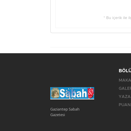
* Bu içerik ile 
BÖL
MAKA
GALE
YAZA
PUAN
Gaziantep Sabah
Gazetesi