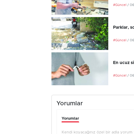
#Güncel
/ 0
Parklar, s
#Güncel
/ 0
En ucuz si
#Güncel
/ 0
Yorumlar
Yorumlar
Kendi koyacağınız özel bir adla yorum ya