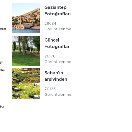
Gaziantep
Fotoğrafları
29634
Görüntülenme
erkes
Güncel
Fotoğraflar
26176
Görüntülenme
ır.
kabul
Sabah'ın
arşivinden
70126
Görüntülenme
aber