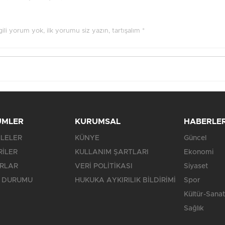
ilgili yorum yok, ilk yorumu siz yazın, tartışalım *
ÜMLER
KURUMSAL
HABERLE
LELER
KÜNYE
Güncel
RİLER
KULLANIM ŞARTLARI
Ekonomi
RLAR
VERİ POLİTİKASI
Siyaset
 DURUMU
HUKUKA AYKIRILIK BİLDİRİMİ
Spor
Kültür-Sanat
Sağlık