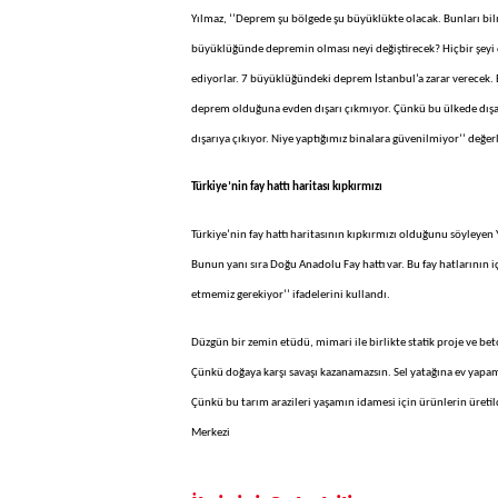
Yılmaz, ‘’Deprem şu bölgede şu büyüklükte olacak. Bunları bil
büyüklüğünde depremin olması neyi değiştirecek? Hiçbir şeyi 
ediyorlar. 7 büyüklüğündeki deprem İstanbul’a zarar verecek.
deprem olduğuna evden dışarı çıkmıyor. Çünkü bu ülkede dışarı
dışarıya çıkıyor. Niye yaptığımız binalara güvenilmiyor’’ değ
Türkiye’nin fay hattı haritası kıpkırmızı
Türkiye’nin fay hattı haritasının kıpkırmızı olduğunu söyleyen Y
Bunun yanı sıra Doğu Anadolu Fay hattı var. Bu fay hatlarının 
etmemiz gerekiyor’’ ifadelerini kullandı.
Düzgün bir zemin etüdü, mimari ile birlikte statik proje ve 
Çünkü doğaya karşı savaşı kazanamazsın. Sel yatağına ev yapam
Çünkü bu tarım arazileri yaşamın idamesi için ürünlerin üretil
Merkezi