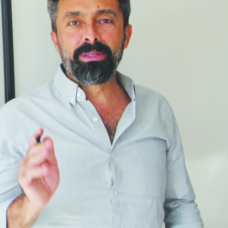
Birçok uyku hastalığının
En ucuz sigara 120 TL,
tan...
pa...