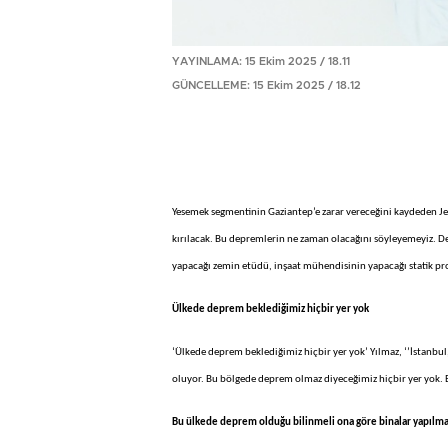
YAYINLAMA: 15 Ekim 2025 / 18.11
GÜNCELLEME: 15 Ekim 2025 / 18.12
Yesemek segmentinin Gaziantep’e zarar vereceğini kaydeden Je
kırılacak. Bu depremlerin ne zaman olacağını söyleyemeyiz. Dep
yapacağı zemin etüdü, inşaat mühendisinin yapacağı statik pr
Ülkede deprem beklediğimiz hiçbir yer yok
‘Ülkede deprem beklediğimiz hiçbir yer yok’ Yılmaz, ‘’İstanbul
oluyor. Bu bölgede deprem olmaz diyeceğimiz hiçbir yer yok. B
Bu ülkede deprem olduğu bilinmeli ona göre binalar yapılma