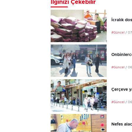
İlginizi Çekebilir
İcralık do
#Güncel
/ 0
Onbinlerce
#Güncel
/ 0
Çerçeve ya
#Güncel
/ 0
Nefes ala