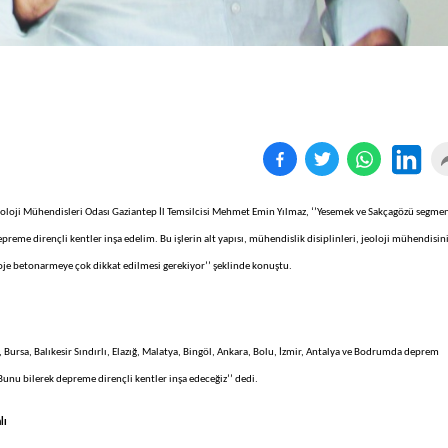
oloji Mühendisleri Odası Gaziantep İl Temsilcisi Mehmet Emin Yılmaz, ‘’Yesemek ve Sakçagözü segmen
reme dirençli kentler inşa edelim. Bu işlerin alt yapısı, mühendislik disiplinleri, jeoloji mühendisin
oje betonarmeye çok dikkat edilmesi gerekiyor’’ şeklinde konuştu.
, Bursa, Balıkesir Sındırlı, Elazığ, Malatya, Bingöl, Ankara, Bolu, İzmir, Antalya ve Bodrumda deprem
unu bilerek depreme dirençli kentler inşa edeceğiz’’ dedi.
lı