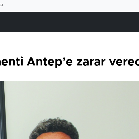
sı
nti Antep’e zarar vere