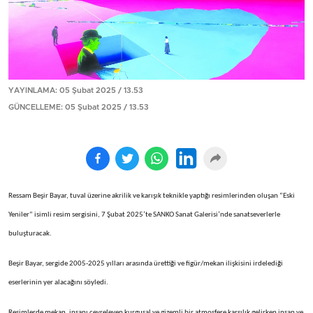
YAYINLAMA: 05 Şubat 2025 / 13.53
GÜNCELLEME: 05 Şubat 2025 / 13.53
Ressam Beşir Bayar, tuval üzerine akrilik ve karışık teknikle yaptığı resimlerinden oluşan “Eski
Yeniler” isimli resim sergisini, 7 Şubat 2025’te SANKO Sanat Galerisi’nde sanatseverlerle
buluşturacak.
Beşir Bayar, sergide 2005-2025 yılları arasında ürettiği ve figür/mekan ilişkisini irdelediği
eserlerinin yer alacağını söyledi.
Resimlerde mekan, insanı çevreleyen kurgusal ve gizemli bir atmosfere karşılık gelirken insan ve