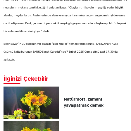
nesnelerin mekana tanıklık ettiğini anlatan Bayar, “Olayların, hikayelerin geçtiği yerler büyük
alanlar, meydanlardır. Resimlerimde alanı ve meydanları mekana çeviren geometriyi de resme
dahil ediyorum. Kent, geometri, perspektif ve ışık-gölge yeni sentezler oluşturup, bütünleşerek
bir anlatım diline dönüşüyor” dedi.
Beşir Bayar’ın 30 eserinin yer alacağı “Eski Yeniler” temalı resim sergisi, SANKO Park AVM
üçüncü katta bulunan SANKO Sanat Galerisi’nde 7 Şubat 2025 Cuma günü saat 17.30’da
açılacak.
İlginizi Çekebilir
Natürmort, zamanı
yavaşlatmak demek