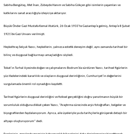
Sabiha Bengütaş, Afet İnan, Zübeyde Hanım ve Sabiha Gökçen gibi isimlerin yaşamları ve
katkılarını sanat aracılığıyla izleyiciye aktarıyor.
Büyük Önder Gazi Mustafa Kemal Atatürk, 26 Ocak 1933’te Gaziantep’e gelmiş, Antep’e 8 Şubat
1921’de Gazi Unvanı verilmişti.
Heykeltıraş Selçuk Yazıcı, heykellerin, yalnızca estetik deneyim değil, aynı zamanda tarihsel bir
bilinç ve duygusal bağ kurmayı amaçladığını söyledi.
Tokat’ın Turhal ilçesinde doğan ve çalışmalarını Bodrum’da sürdüren Yazıcı, tarihsel figürlerin
yüz ifadelerindeki kararlılık ve olayların duygusal derinliğinin, Cumhuriyet’in değerlerini
vurgulamada önemli rol oynadığını kaydetti.
Tarihsel figürlerin duygusal derinliğini ve fiziksel gerçekliğini doğru yansıtmanın büyük bir
sorumluluk olduğuna dikkat çeken Yazıcı, “Araştırma sürecinde arşiv fotoğrafları, belgeler ve
biyografilerden faydalanıyorum. Ayrıca, aile üyeleriyle ya da tarihçilerle görüşerek detaylı bir
altyapı oluşturuyorum” dedi.