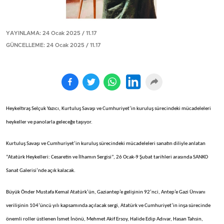
YAYINLAMA: 24 Ocak 2025 / 11.17
GÜNCELLEME: 24 Ocak 2025 / 11.17
Heykeltıraş Selçuk Yazıcı, Kurtuluş Savaşı ve Cumhuriyet’in kuruluş sürecindeki mücadeleleri
heykeller ve panolarla geleceğe taşıyor.
Kurtuluş Savaşı ve Cumhuriyet’in kuruluş sürecindeki mücadeleleri sanatın diliyle anlatan
“Atatürk Heykelleri: Cesaretin ve İlhamın Sergisi”, 26 Ocak-9 Şubat tarihleri arasında SANKO
Sanat Galerisi’nde açık kalacak.
Büyük Önder Mustafa Kemal Atatürk’ün, Gaziantep’e gelişinin 92’nci, Antep’e Gazi Ünvanı
verilişinin 104’üncü yılı kapsamında açılacak sergi, Atatürk ve Cumhuriyet’in inşa sürecinde
önemli roller üstlenen İsmet İnönü, Mehmet Akif Ersoy, Halide Edip Adıvar, Hasan Tahsin,