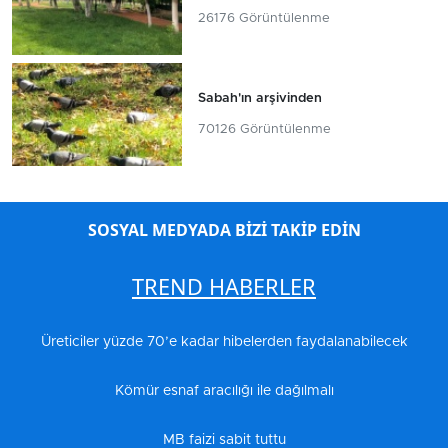
26176 Görüntülenme
Sabah'ın arşivinden
70126 Görüntülenme
SOSYAL MEDYADA BİZİ TAKİP EDİN
TREND HABERLER
Üreticiler yüzde 70’e kadar hibelerden faydalanabilecek
Kömür esnaf aracılığı ile dağılmalı
MB faizi sabit tuttu