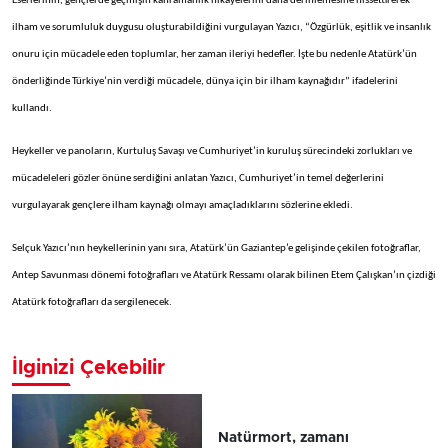
Eserlerinin, gençlerde geçmişin kahramanlık hikayelerini daha derinlemesine hissettirerek
ilham ve sorumluluk duygusu oluşturabildiğini vurgulayan Yazıcı, “Özgürlük, eşitlik ve insanlık
onuru için mücadele eden toplumlar, her zaman ileriyi hedefler. İşte bu nedenle Atatürk’ün
önderliğinde Türkiye’nin verdiği mücadele, dünya için bir ilham kaynağıdır” ifadelerini
kullandı.
Heykeller ve panoların, Kurtuluş Savaşı ve Cumhuriyet’in kuruluş sürecindeki zorlukları ve
mücadeleleri gözler önüne serdiğini anlatan Yazıcı, Cumhuriyet’in temel değerlerini
vurgulayarak gençlere ilham kaynağı olmayı amaçladıklarını sözlerine ekledi.
Selçuk Yazıcı’nın heykellerinin yanı sıra, Atatürk’ün Gaziantep’e gelişinde çekilen fotoğraflar,
Antep Savunması dönemi fotoğrafları ve Atatürk Ressamı olarak bilinen Etem Çalışkan’ın çizdiği
Atatürk fotoğrafları da sergilenecek.
İlginizi Çekebilir
Natürmort, zamanı