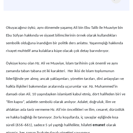
Okuyacağınız öykü, aynı dönemde yaşamış Ali bin Ebu Talib ile Muaviye bin
Ebu Süfyan hakkında ve siyaset bilimcilerinin örnek olarak kullandıkları
sembolik olduğuna inandığım bir politik ders anlatısı. Yaşanmışlığı hakkında
rivayet muhtelif ama kulaklara küpe olacak çok detay barındırıyor.
Öyküye konu olan Hz. Ali ve Muaviye, İslam tarihinin çok önemli ve aynı
zamanda taban tabana zıt iki
karakteri
. Her ikisi de İslam toplumunun
liderliğinde yer almış; ancak
yaklaşımları, yönetim tarzları, dini anlayışları ve
halkla ilişkileri
bakımından aralarında uçurumlar var. Hz. Muhammed’in
damadı olan Ali, 10 yaşındayken islamiyeti kabul etmiş, dört halifeden biri ve
“İlim kapısı”, adaletin sembolü olarak anılıyor. Adalet, doğruluk, ilim ve
ahlaktan asla taviz vermeme Hz. Ali’nin öncelikleri ve ilim, cesaret, dürüstlük
ve hakka bağlılığı ile tanınıyor. Zorlu koşullarda, iç savaşlar eşliğinde kısa
süreli (656–661), sadece 5 yıl yaptığı halifelikte, hilafeti
emanet
olarak
görmüş, her zaman liyakate dayalı yönetimi savunmuş.