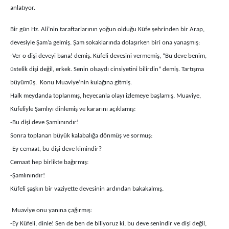
anlatıyor.
Bir gün Hz. Ali’nin taraftarlarının yoğun olduğu Küfe şehrinden bir Arap,
devesiyle Şam’a gelmiş. Şam sokaklarında dolaşırken biri ona yanaşmış:
-Ver o dişi deveyi bana! demiş. Küfeli devesini vermemiş, “Bu deve benim,
üstelik dişi değil, erkek. Senin olsaydı cinsiyetini bilirdin” demiş. Tartışma
büyümüş. Konu Muaviye’nin kulağına gitmiş.
Halk meydanda toplanmış, heyecanla olayı izlemeye başlamış. Muaviye,
Küfeliyle Şamlıyı dinlemiş ve kararını açıklamış:
-Bu dişi deve Şamlınındır!
Sonra toplanan büyük kalabalığa dönmüş ve sormuş:
-Ey cemaat, bu dişi deve kimindir?
Cemaat hep birlikte bağırmış:
-Şamlınındır!
Küfeli şaşkın bir vaziyette devesinin ardından bakakalmış.
Muaviye onu yanına çağırmış:
-Ey Küfeli, dinle! Sen de ben de biliyoruz ki, bu deve senindir ve dişi değil,