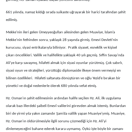
661 yılında, namaz kıldığı sırada suikaste uğrayarak bir harici tarafından şehit
edilmiş.
Mekke’nin ileri gelen Ümeyyeoğulları ailesinden gelen Muaviye, İslam’a
Mekke’nin fethinden sonra
, yaklaşık 28 yaşında girmiş. Emevi Devleti’nin
kurucusu,
siyasi entrikalarıyla biliniyor.
Pratik siyaset, esneklik ve kişisel
çıkarı öncelikleri. Valilik ve halifelikte yaklaşık 40 yılı geçmiş. Sıffin Savaşı'nda
Ali’ye karşı savaşmış, hilafeti almak için siyasi oyunlar yürütmüş. Çok sabırlı,
siyasi oyun ve stratejileri, yürüttüğü diplomaside ilkeye önem vermeyişi en
bilinen özellikleri. Hilafeti
saltanata dönüştüren ve
oğlu Yezid’e bırakan bir
yönetici ve doğal nedenlerle
ölerek 680 yılında vefat etmiş
.
Hz. Osman’ın şehit edilmesinin ardından halife seçilen Hz. Ali, ilk uygulama
olarak bazı illerdeki şaibeli Emevî valilerini görevden almak istemiş. Bunlardan
biri de yirmi yıla yakın zamandır Şam’da valilik yapan Muaviye’ymiş. Muaviye,
Hz. Osman’ın öldürülmesiyle ilgili sorunu çözmediği için Hz. Ali’yi
dinlemeyeceğini bahane ederek karara uymamış. Öykü işte böyle bir zamanı