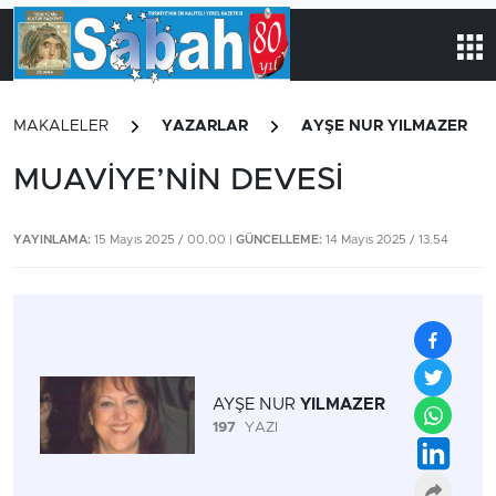
MAKALELER
YAZARLAR
AYŞE NUR YILMAZER
MUAVİYE’NİN DEVESİ
YAYINLAMA:
15 Mayıs 2025 / 00.00 |
GÜNCELLEME:
14 Mayıs 2025 / 13.54
AYŞE NUR
YILMAZER
197
YAZI