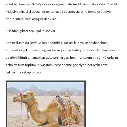
erkektir. Ama sen Küfe’ye dönünce gördüklerini Ali’ye anlat ve de ki: “Ey Ali,
Muaviye’nin, dişi deveyi erkekten ayırt edemeyen, o ne derse evet diyen
onbin adamı var! Ayağını denk al!”
Kıssadan çıkarılacak çok hisse var.
Benim duam da şöyle: Allah hepimizi çıkarları için yalan söylemekten,
entrikadan çekinmeyen, egosu tavan yapmış kötü yöneticilerden korusun. Bir
de gördüğünü anlamaktan aciz cahillerden hepimizi sakınsın, çünkü onların
cehaleti tüm toplumun yaşamını cehenneme çeviriyor, herkesin ceza
çekmesine sebep oluyor.