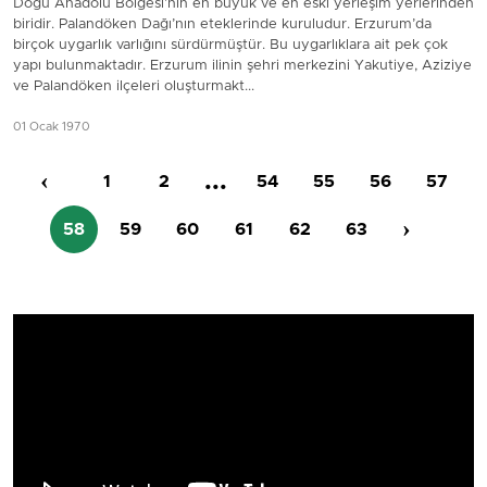
Doğu Anadolu Bölgesi’nin en büyük ve en eski yerleşim yerlerinden
biridir. Palandöken Dağı’nın eteklerinde kuruludur. Erzurum’da
birçok uygarlık varlığını sürdürmüştür. Bu uygarlıklara ait pek çok
yapı bulunmaktadır. Erzurum ilinin şehri merkezini Yakutiye, Aziziye
ve Palandöken ilçeleri oluşturmakt...
01 Ocak 1970
‹
...
1
2
54
55
56
57
›
58
59
60
61
62
63