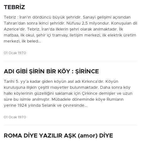
TEBRİZ
Tebriz : İran’ın dördüncü büyük şehridir. Sanayi gelişimi açısından
Tahran’dan sonra ikinci şehridir. Nüfusu 2,5 milyondur. Konuşulan dil
Azerice’dir. Tebriz, İran’da ilklerin şehri olarak anılmaktadır. İlk
matbaa, ilk okul, şehir içi tramvay, iletişim merkezi, ilk elektrik üretim
merkezi, ilk beled...
01 Ocak 1970
ADI GİBİ ŞİRİN BİR KÖY : ŞİRİNCE
Tarihi 5. yy’a kadar giden köyün asıl adı Kırkınca’dır. Köyün
kuruluşuna ilişkin çeşitli rivayetler bulunmaktadır. Daha sonra köy
halkı köylerinin güzelliğini saklamak için Çirkince demişler ve uzun
süre bu isimle anılmıştır. Mübadele döneminde köye Rumların
yerine 1924 yılında Selanik ve çevresinde...
01 Ocak 1970
ROMA DİYE YAZILIR AŞK (amor) DİYE