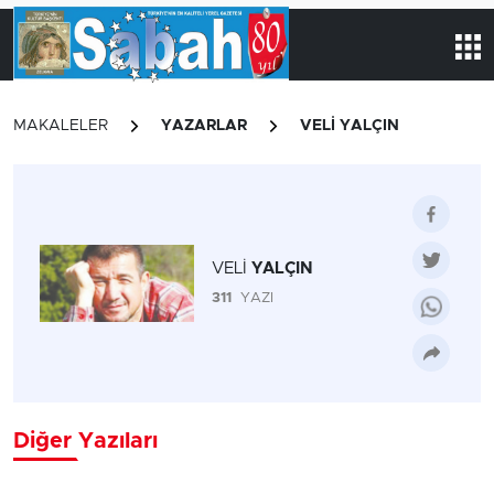
MAKALELER
YAZARLAR
VELİ YALÇIN
VELİ
YALÇIN
311
YAZI
Diğer Yazıları