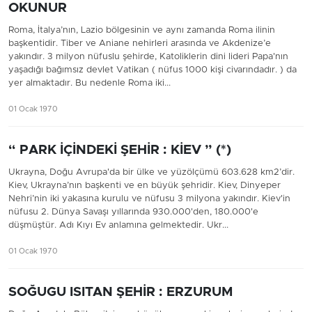
OKUNUR
Roma, İtalya’nın, Lazio bölgesinin ve aynı zamanda Roma ilinin
başkentidir. Tiber ve Aniane nehirleri arasında ve Akdenize’e
yakındır. 3 milyon nüfuslu şehirde, Katoliklerin dini lideri Papa'nın
yaşadığı bağımsız devlet Vatikan ( nüfus 1000 kişi civarındadır. ) da
yer almaktadır. Bu nedenle Roma iki...
01 Ocak 1970
“ PARK İÇİNDEKİ ŞEHİR : KİEV ” (*)
Ukrayna, Doğu Avrupa'da bir ülke ve yüzölçümü 603.628 km2’dir.
Kiev, Ukrayna’nın başkenti ve en büyük şehridir. Kiev, Dinyeper
Nehri’nin iki yakasına kurulu ve nüfusu 3 milyona yakındır. Kiev'in
nüfusu 2. Dünya Savaşı yıllarında 930.000'den, 180.000'e
düşmüştür. Adı Kıyı Ev anlamına gelmektedir. Ukr...
01 Ocak 1970
SOĞUGU ISITAN ŞEHİR : ERZURUM