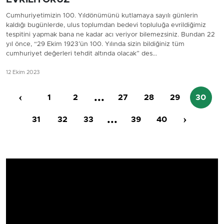
Cumhuriyetimizin 100. Yıldönümünü kutlamaya sayılı günlerin
kaldığı bugünlerde, ulus toplumdan bedevi topluluğa evrildiğimiz
tespitini yapmak bana ne kadar acı veriyor bilemezsiniz. Bundan 22
yıl önce, “29 Ekim 1923’ün 100. Yılında sizin bildiğiniz tüm
cumhuriyet değerleri tehdit altında olacak” des...
12 Ekim 2023
‹
...
1
2
27
28
29
30
...
›
31
32
33
39
40