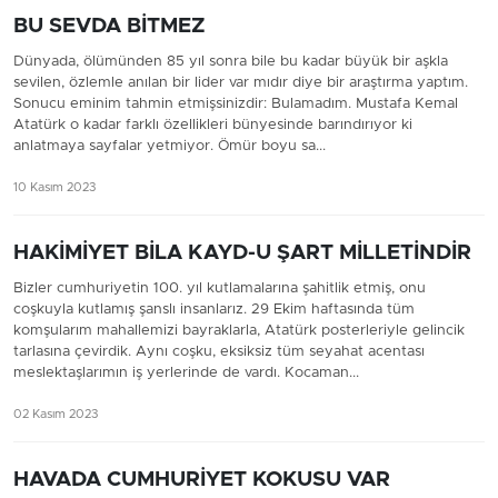
BU SEVDA BİTMEZ
Dünyada, ölümünden 85 yıl sonra bile bu kadar büyük bir aşkla
sevilen, özlemle anılan bir lider var mıdır diye bir araştırma yaptım.
Sonucu eminim tahmin etmişsinizdir: Bulamadım. Mustafa Kemal
Atatürk o kadar farklı özellikleri bünyesinde barındırıyor ki
anlatmaya sayfalar yetmiyor. Ömür boyu sa...
10 Kasım 2023
HAKİMİYET BİLA KAYD-U ŞART MİLLETİNDİR
Bizler cumhuriyetin 100. yıl kutlamalarına şahitlik etmiş, onu
coşkuyla kutlamış şanslı insanlarız. 29 Ekim haftasında tüm
komşularım mahallemizi bayraklarla, Atatürk posterleriyle gelincik
tarlasına çevirdik. Aynı coşku, eksiksiz tüm seyahat acentası
meslektaşlarımın iş yerlerinde de vardı. Kocaman...
02 Kasım 2023
HAVADA CUMHURİYET KOKUSU VAR