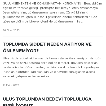
GÜLÜMSEMEKTEN VE KONUŞMAKTAN KORKMAYIN Ben, aldığım
eğitim ve terbiye gereği, prensipte her bireye içten davranmaya
özen gösteririm, gülümsememi sakınmam. Çünkü bilirim ki
gülümseme ve içtenlik insan ilişkilerinde önemli faktörlerdir. Göz
göze geldiğim bir bireye içtenlikle gülümsemenin, ile...
26 Ekim 2023
TOPLUMDA ŞİDDET NEDEN ARTIYOR VE
ÖNLENEMİYOR?
Ülkemizde şiddet akıl almaz bir tırmanışta ve önlenemiyor. Her gün
yazılı ya da sözlü basında darp edilen kiracılar, dövülen doktorlar,
hastanelik olan öğretmenler, birbirini sokak ortasında kurşunlayan
insanlar, öldürülen kadınlar, kan ve cinayetle sonuçlanan alacak
verecek çatışmaları haberleri va...
19 Ekim 2023
ULUS TOPLUMDAN BEDEVİ TOPLULUĞA
EVRİLİYORUZ