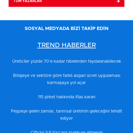
TÜM YAZARLAR
SOSYAL MEDYADA BİZİ TAKİP EDİN
TREND HABERLER
Üreticiler yüzde 70’e kadar hibelerden faydalanabilecek
Bölgeye ve sektöre göre farklı asgari ücret uygulaması
karmaşaya yol açar
115 şirket hakkında iflas kararı
Peşpeşe gelen zamlar, tarımsal üretimin geleceğini tehdit
ediyor
Çiftçiyi 3-5 tüccara mahkum etmeyin