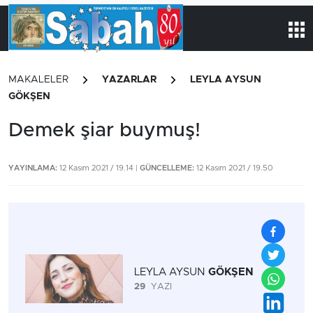
MAKALELER
YAZARLAR
LEYLA AYSUN
GÖKŞEN
Demek şiar buymuş!
YAYINLAMA:
12 Kasım 2021 / 19.14 |
GÜNCELLEME:
12 Kasım 2021 / 19.50
LEYLA AYSUN
GÖKŞEN
29
YAZI