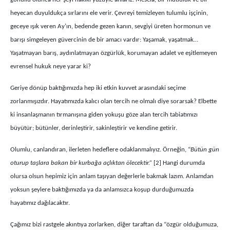
heyecan duyuldukça sırlarını ele verir. Çevreyi temizleyen tulumlu işçinin,
geceye ışık veren Ay’ın, bedende gezen kanın, sevgiyi üreten hormonun ve
barışı simgeleyen güvercinin de bir amacı vardır: Yaşamak, yaşatmak…
Yaşatmayan barış, aydınlatmayan özgürlük, korumayan adalet ve eşitlemeyen
evrensel hukuk neye yarar ki?
Geriye dönüp baktığımızda hep iki etkin kuvvet arasındaki seçime
zorlanmışızdır. Hayatımızda kalıcı olan tercih ne olmalı diye sorarsak? Elbette
ki insanlaşmanın tırmanışına giden yokuşu göze alan tercih tabiatımızı
büyütür; bütünler, derinleştirir, sakinleştirir ve kendine getirir.
Olumlu, canlandıran, ilerleten hedeflere odaklanmalıyız. Örneğin, “
Bütün gün
oturup taşlara bakan bir kurbağa açlıktan ölecektir.”
[2] Hangi durumda
olursa olsun hepimiz için anlam taşıyan değerlerle bakmak lazım. Anlamdan
yoksun şeylere baktığımızda ya da anlamsızca koşup durduğumuzda
hayatımız dağılacaktır.
Çağımız bizi rastgele akıntıya zorlarken, diğer taraftan da “özgür olduğumuza,