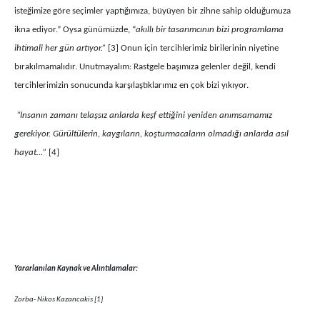
isteğimize göre seçimler yaptığımıza, büyüyen bir zihne sahip olduğumuza
ikna ediyor.” Oysa günümüzde, “
akıllı bir tasarımcının bizi programlama
ihtimali her gün artıyor.”
[3] Onun için tercihlerimiz birilerinin niyetine
bırakılmamalıdır. Unutmayalım: Rastgele başımıza gelenler değil, kendi
tercihlerimizin sonucunda karşılaştıklarımız en çok bizi yıkıyor.
“İnsanın zamanı telaşsız anlarda keşf ettiğini yeniden anımsamamız
gerekiyor. Gürültülerin, kaygıların, koşturmacaların olmadığı anlarda asıl
hayat…”
[4]
Yararlanılan Kaynak ve Alıntılamalar:
Zorba- Nikos Kazancakis [1]