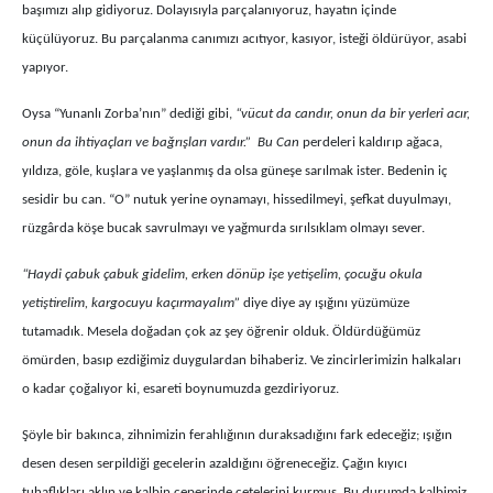
başımızı alıp gidiyoruz. Dolayısıyla parçalanıyoruz, hayatın içinde
küçülüyoruz. Bu parçalanma canımızı acıtıyor, kasıyor, isteği öldürüyor, asabi
yapıyor.
Oysa “Yunanlı Zorba’nın” dediği gibi,
“vücut da candır, onun da bir yerleri acır,
onun da ihtiyaçları ve bağrışları vardır.”
Bu Can
perdeleri kaldırıp ağaca,
yıldıza, göle, kuşlara ve yaşlanmış da olsa güneşe sarılmak ister. Bedenin iç
sesidir bu can. “O” nutuk yerine oynamayı, hissedilmeyi, şefkat duyulmayı,
rüzgârda köşe bucak savrulmayı ve yağmurda sırılsıklam olmayı sever.
“Haydi çabuk çabuk gidelim, erken dönüp işe yetişelim, çocuğu okula
yetiştirelim, kargocuyu kaçırmayalım”
diye diye ay ışığını yüzümüze
tutamadık. Mesela doğadan çok az şey öğrenir olduk. Öldürdüğümüz
ömürden, basıp ezdiğimiz duygulardan bihaberiz. Ve zincirlerimizin halkaları
o kadar çoğalıyor ki, esareti boynumuzda gezdiriyoruz.
Şöyle bir bakınca, zihnimizin ferahlığının duraksadığını fark edeceğiz; ışığın
desen desen serpildiği gecelerin azaldığını öğreneceğiz. Çağın kıyıcı
tuhaflıkları aklın ve kalbin çeperinde çetelerini kurmuş. Bu durumda kalbimiz