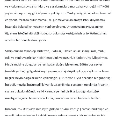
ve vicdanımız sayısız ısırıklara ve yaralanmalara maruz kalıyor değil mi? Kötü
şeyler olmuyormuş gibi köşemize çekiliyoruz. Yanlışı ve iyiyi tartarken tasarruf
ediyoruz. İtirazda bulunmamak, düşünmeye ve anlamaya istek duymamak
insanlığa bela edilen vebanın yeni versiyonu. Unutmayalım: Heyecanı ve
öğrenme isteğini yitirdiğimizde, sorgulamayı kestiğimizde artık özümüz hırs
amelesi bir bencile dönüşecek.
Sahip olunan teknoloji, hızlı tren, uydular, ülkeler, ahlak, inanç, mal, mülk,
eski ve yeni uygarlıklar hiçbiri mutluluk ve özgürlük kadar ruhu iyileştirmez.
Hiçbir makine duygular ve ruh kadar doğru işleyemez. Bütün boş şeyler
(maddi şartlar), gölgedeki koyu yaşam, voltajı düşük ışık, çapraşık ısmarlama
bilgiler beyin dalgalarımızın çekirdeğini çürütüyor. Oysa dereden bir güzel taş
bulduğumuzda, husumetli iki varlık uzlaştığında, ressamın tuvalında fırçanın
saçları dalgalandığında ve iki karınca yemini birlikte taşıdığında soğuk
mantığın ölçüleri hemencecik kırılır, Sonra tüm evren bedenini tazeler.
Kısacası,
“bu dünyada her şeyin gizli bir anlamı var.”
[1] Zaman biriktikçe ve
gönüllü olunca her şeyi hakiki yüzüyle anlarız. Mesela, bir mutluluk ve bir