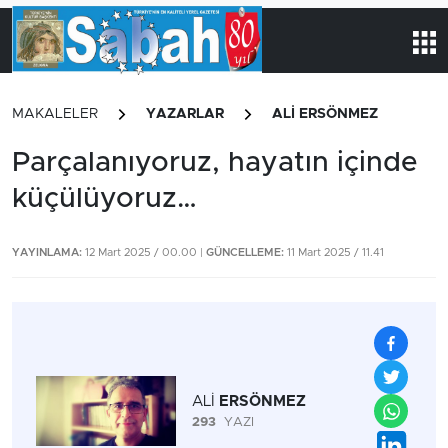
MAKALELER
YAZARLAR
ALİ ERSÖNMEZ
Parçalanıyoruz, hayatın içinde
küçülüyoruz…
YAYINLAMA:
12 Mart 2025 / 00.00 |
GÜNCELLEME:
11 Mart 2025 / 11.41
ALİ
ERSÖNMEZ
293
YAZI