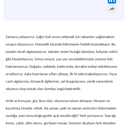
Zamana çalışıyoruz. Çağın hızlı anına yetişmek için tabanları yağlamaktan
yorgun düşüyoruz. Manyetik biçimde bilinmeyen hedefe koşmaktayız. Bu
yüzden etrafı algılamıyoruz, tabiatın sesleri kulağa işlemiyor, kokuları eskisi
gibi hissetmiyoruz. Omuz omuza, yan yan yürüdüklerimizin yüzünü bile
hatırlamıyoruz. Doğada, caddede, kaldırımda, durakta özdeşi olduklarımızı
örseliyoruz. Aşka hazırlanan yılları atlayıp, ilk fırsatta başkalaşıyoruz. Oysa
canlı algılarımız, körpecik ilgilerimiz, saf duygularımız, minik cesaretimiz
okyanus olup tutsak olan damlayı özgürleştirebilir.
Artık az konuşan, güç ikna olan, olumsuza tutum almayan, titreyen ve
küçülmüş bireyler olduk. Ne zaman, peki ne zaman sevinçleri öldürmeden
ıssızlığa, yani sonsuzluğa gözler açık serpileceğiz? Hızlı yürüyoruz. Toprağı,
kumu, çakılı, altın otunu, gürleyen havayı, bulutun alçalışını fark etmeden