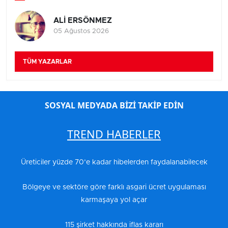
ALİ ERSÖNMEZ
05 Ağustos 2026
TÜM YAZARLAR
SOSYAL MEDYADA BİZİ TAKİP EDİN
TREND HABERLER
Üreticiler yüzde 70’e kadar hibelerden faydalanabilecek
Bölgeye ve sektöre göre farklı asgari ücret uygulaması
karmaşaya yol açar
115 şirket hakkında iflas kararı