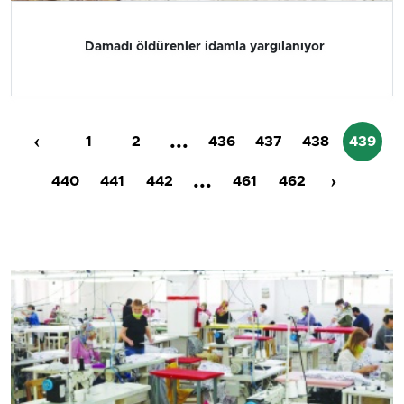
Damadı öldürenler idamla yargılanıyor
‹
...
1
2
436
437
438
439
...
›
440
441
442
461
462