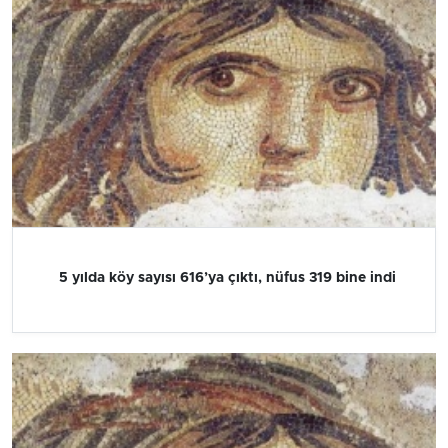
5 yılda köy sayısı 616’ya çıktı, nüfus 319 bine indi