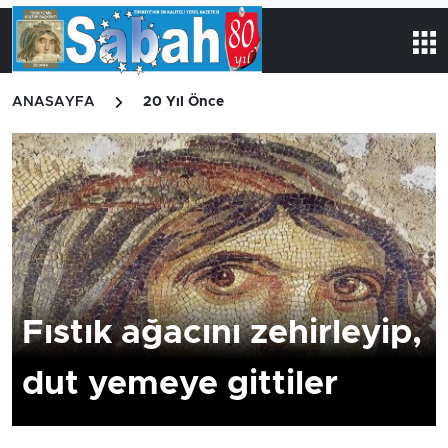
ANASAYFA
20 Yıl Önce
Fıstık ağacını zehirleyip,
dut yemeye gittiler