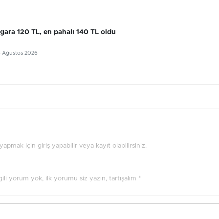
gara 120 TL, en pahalı 140 TL oldu
6 Ağustos 2026
pmak için giriş yapabilir veya kayıt olabilirsiniz.
ilgili yorum yok, ilk yorumu siz yazın, tartışalım *