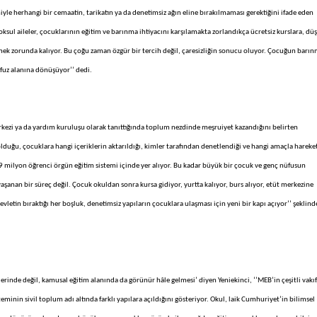
iyle herhangi bir cemaatin, tarikatın ya da denetimsiz ağın eline bırakılmaması gerektiğini ifade eden
Yoksul aileler, çocuklarının eğitim ve barınma ihtiyacını karşılamakta zorlandıkça ücretsiz kurslara, dü
lmek zorunda kalıyor. Bu çoğu zaman özgür bir tercih değil, çaresizliğin sonucu oluyor. Çocuğun barı
nüfuz alanına dönüşüyor’’ dedi.
erkezi ya da yardım kuruluşu olarak tanıttığında toplum nezdinde meşruiyet kazandığını belirten
ı olduğu, çocuklara hangi içeriklerin aktarıldığı, kimler tarafından denetlendiği ve hangi amaçla hareke
6,9 milyon öğrenci örgün eğitim sistemi içinde yer alıyor. Bu kadar büyük bir çocuk ve genç nüfusun
aşanan bir süreç değil. Çocuk okuldan sonra kursa gidiyor, yurtta kalıyor, burs alıyor, etüt merkezine
 devletin bıraktığı her boşluk, denetimsiz yapıların çocuklara ulaşması için yeni bir kapı açıyor’’ şeklind
elerinde değil, kamusal eğitim alanında da görünür hâle gelmesi’ diyen Yeniekinci, ‘’MEB’in çeşitli vakıf
eminin sivil toplum adı altında farklı yapılara açıldığını gösteriyor. Okul, laik Cumhuriyet’in bilimsel