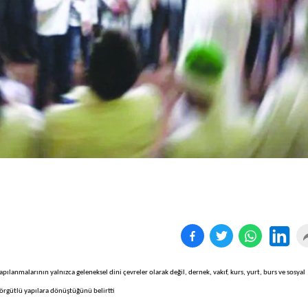
Birçok uyku hastalığının
En ucuz sigara 120 TL,
tan...
pa...
ılanmalarının yalnızca geleneksel dini çevreler olarak değil, dernek, vakıf, kurs, yurt, burs ve sosyal
örgütlü yapılara dönüştüğünü belirtti