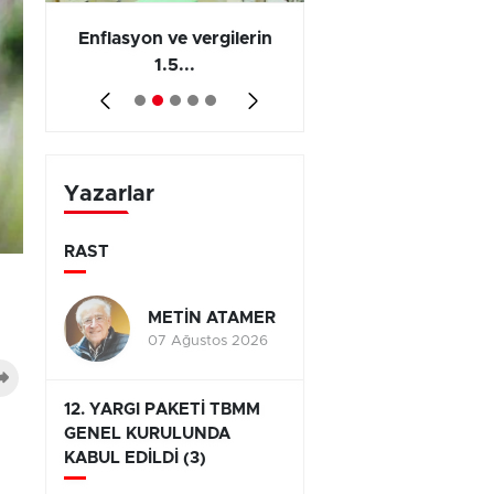
 en
Enflasyon ve vergilerin
Barış yatırımı, üre
1.5...
ve...
Yazarlar
RAST
METİN ATAMER
07 Ağustos 2026
12. YARGI PAKETİ TBMM
GENEL KURULUNDA
KABUL EDİLDİ (3)