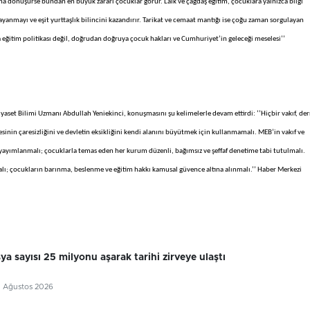
ına dönüşürse bundan en büyük zararı çocuklar görür. Laik ve çağdaş eğitim, çocuklara yalnızca bilgi
anmayı ve eşit yurttaşlık bilincini kazandırır. Tarikat ve cemaat mantığı ise çoğu zaman sorgulayan
a eğitim politikası değil, doğrudan doğruya çocuk hakları ve Cumhuriyet’in geleceği meselesi’’
aset Bilimi Uzmanı Abdullah Yeniekinci, konuşmasını şu kelimelerle devam ettirdi: ‘’Hiçbir vakıf, de
esinin çaresizliğini ve devletin eksikliğini kendi alanını büyütmek için kullanmamalı. MEB’in vakıf ve
ayımlanmalı; çocuklarla temas eden her kurum düzenli, bağımsız ve şeffaf denetime tabi tutulmalı.
nmalı; çocukların barınma, beslenme ve eğitim hakkı kamusal güvence altına alınmalı.’’ Haber Merkezi
sya sayısı 25 milyonu aşarak tarihi zirveye ulaştı
7 Ağustos 2026