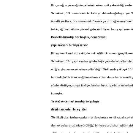
Bir çocuğun geleceğinin, ailesinin ekonomik yetersizliği neden
Yeniekinci, ‘’Ekonomik kriz bu tabloyu daha da ağırlaştırıyor. 
ücretli yurtlara, burs veren vakıflara ve yardım ağlarına yöne
hakkı, eğitim hakkı ve güvenli gelecek ihtiyacı bazı yapıların 
Devletin bıraktığı her boşluk, denetimsiz
yapılara yeni bir kapı açıyor
Bir yapının kendisini vakıf, dernek, eğitim kurumu, gençlik m
Yeniekinci, ‘’Bu yapıların hangi ideolojik çevrelerle bağlantıl
ettiği çoğu zaman yeterince şeffaf değil. Türkiye’de yaklaşık 1
bulunduğu bir ülkede eğitim yalnızca okul duvarları arasında y
yönlendiriliyor, sosyal faaliyetlere katılıyor. İşte bu alanlarda
konuştu.
Tarikat ve cemaat mantığı sorgulayan
değil itaat eden birey ister
‘Tehlikeli olan ise bu yapıların artık yalnızca kendi kapalı çevr
dernek ve kuruluşlarla yürüttüğü binlerce protokol, eğitim sist