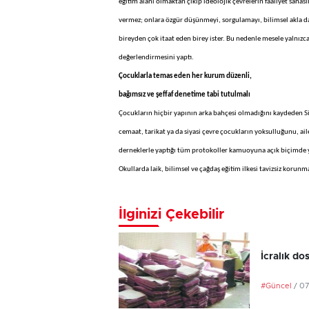
eğitim alanı olmaktan çıkıp ideolojik çevrelerin faaliyet sahas
vermez; onlara özgür düşünmeyi, sorgulamayı, bilimsel akla day
bireyden çok itaat eden birey ister. Bu nedenle mesele yalnızc
değerlendirmesini yaptı.
Çocuklarla temas eden her kurum düzenli,
bağımsız ve şeffaf denetime tabi tutulmalı
Çocukların hiçbir yapının arka bahçesi olmadığını kaydeden Siy
cemaat, tarikat ya da siyasi çevre çocukların yoksulluğunu, ail
derneklerle yaptığı tüm protokoller kamuoyuna açık biçimde y
Okullarda laik, bilimsel ve çağdaş eğitim ilkesi tavizsiz koru
İlginizi Çekebilir
İcralık do
#Güncel
/ 0