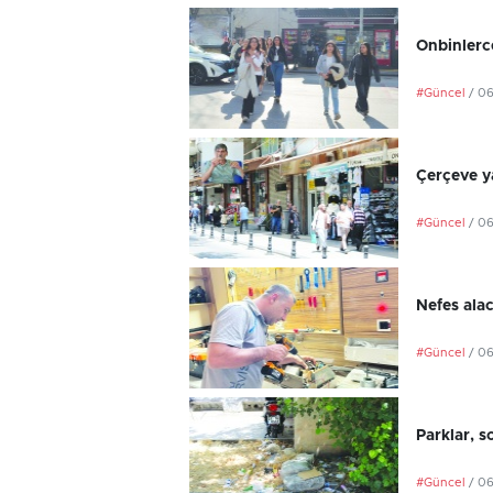
Onbinlerce
#Güncel
/ 0
Çerçeve ya
#Güncel
/ 0
Nefes ala
#Güncel
/ 0
Parklar, s
#Güncel
/ 0