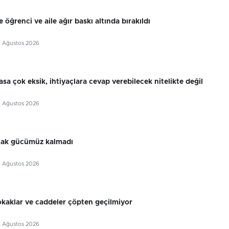
 öğrenci ve aile ağır baskı altında bırakıldı
6 Ağustos 2026
sa çok eksik, ihtiyaçlara cevap verebilecek nitelikte değil
6 Ağustos 2026
cak gücümüz kalmadı
6 Ağustos 2026
okaklar ve caddeler çöpten geçilmiyor
6 Ağustos 2026