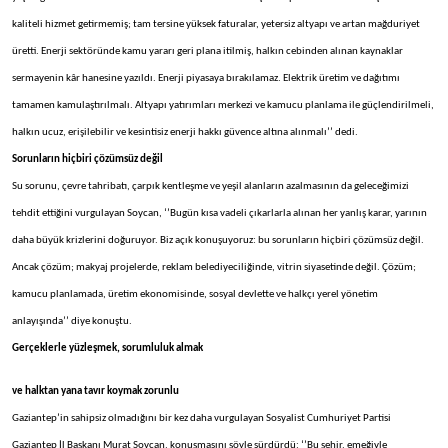
kaliteli hizmet getirmemiş; tam tersine yüksek faturalar, yetersiz altyapı ve artan mağduriyet
üretti. Enerji sektöründe kamu yararı geri plana itilmiş, halkın cebinden alınan kaynaklar
sermayenin kâr hanesine yazıldı. Enerji piyasaya bırakılamaz. Elektrik üretim ve dağıtımı
tamamen kamulaştırılmalı. Altyapı yatırımları merkezi ve kamucu planlama ile güçlendirilmeli,
halkın ucuz, erişilebilir ve kesintisiz enerji hakkı güvence altına alınmalı’’ dedi.
Sorunların hiçbiri çözümsüz değil
Su sorunu, çevre tahribatı, çarpık kentleşme ve yeşil alanların azalmasının da geleceğimizi
tehdit ettiğini vurgulayan Soycan, ‘’Bugün kısa vadeli çıkarlarla alınan her yanlış karar, yarının
daha büyük krizlerini doğuruyor. Biz açık konuşuyoruz: bu sorunların hiçbiri çözümsüz değil.
Ancak çözüm; makyaj projelerde, reklam belediyeciliğinde, vitrin siyasetinde değil. Çözüm;
kamucu planlamada, üretim ekonomisinde, sosyal devlette ve halkçı yerel yönetim
anlayışında’’ diye konuştu.
Gerçeklerle yüzleşmek, sorumluluk almak
ve halktan yana tavır koymak zorunlu
Gaziantep’in sahipsiz olmadığını bir kez daha vurgulayan Sosyalist Cumhuriyet Partisi
Gaziantep İl Başkanı Murat Soycan, konuşmasını şöyle sürdürdü: ‘’Bu şehir, emeğiyle