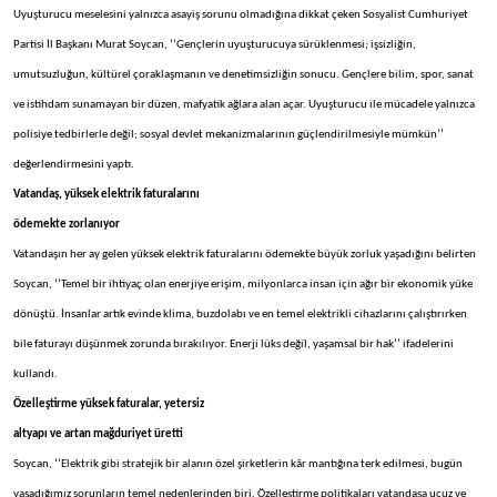
Uyuşturucu meselesini yalnızca asayiş sorunu olmadığına dikkat çeken Sosyalist Cumhuriyet
Partisi İl Başkanı Murat Soycan, ‘’Gençlerin uyuşturucuya sürüklenmesi; işsizliğin,
umutsuzluğun, kültürel çoraklaşmanın ve denetimsizliğin sonucu. Gençlere bilim, spor, sanat
ve istihdam sunamayan bir düzen, mafyatik ağlara alan açar. Uyuşturucu ile mücadele yalnızca
polisiye tedbirlerle değil; sosyal devlet mekanizmalarının güçlendirilmesiyle mümkün’’
değerlendirmesini yaptı.
Vatandaş, yüksek elektrik faturalarını
ödemekte zorlanıyor
Vatandaşın her ay gelen yüksek elektrik faturalarını ödemekte büyük zorluk yaşadığını belirten
Soycan, ‘’Temel bir ihtiyaç olan enerjiye erişim, milyonlarca insan için ağır bir ekonomik yüke
dönüştü. İnsanlar artık evinde klima, buzdolabı ve en temel elektrikli cihazlarını çalıştırırken
bile faturayı düşünmek zorunda bırakılıyor. Enerji lüks değil, yaşamsal bir hak’’ ifadelerini
kullandı.
Özelleştirme yüksek faturalar, yetersiz
altyapı ve artan mağduriyet üretti
Soycan, ‘’Elektrik gibi stratejik bir alanın özel şirketlerin kâr mantığına terk edilmesi, bugün
yaşadığımız sorunların temel nedenlerinden biri. Özelleştirme politikaları vatandaşa ucuz ve