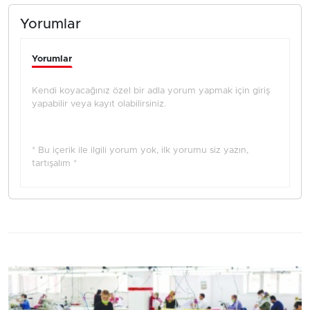
Yorumlar
Yorumlar
Kendi koyacağınız özel bir adla yorum yapmak için giriş
yapabilir veya kayıt olabilirsiniz.
* Bu içerik ile ilgili yorum yok, ilk yorumu siz yazın,
tartışalım *