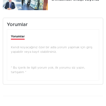
Yorumlar
Yorumlar
Kendi koyacağınız özel bir adla yorum yapmak için giriş
yapabilir veya kayıt olabilirsiniz.
* Bu içerik ile ilgili yorum yok, ilk yorumu siz yazın,
tartışalım *