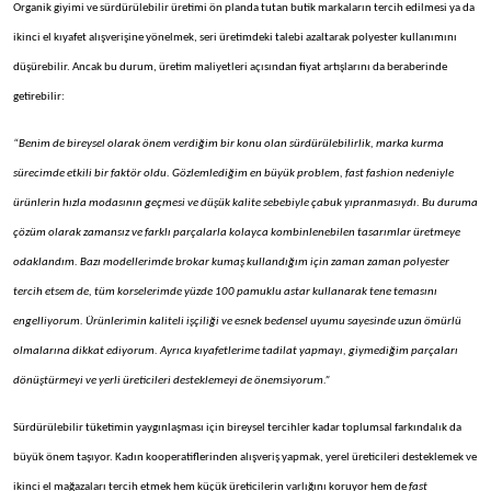
Organik giyimi ve sürdürülebilir üretimi ön planda tutan butik markaların tercih edilmesi ya da
ikinci el kıyafet alışverişine yönelmek, seri üretimdeki talebi azaltarak polyester kullanımını
düşürebilir. Ancak bu durum, üretim maliyetleri açısından fiyat artışlarını da beraberinde
getirebilir:
“Benim de bireysel olarak önem verdiğim bir konu olan sürdürülebilirlik, marka kurma
sürecimde etkili bir faktör oldu. Gözlemlediğim en büyük problem, fast fashion nedeniyle
ürünlerin hızla modasının geçmesi ve düşük kalite sebebiyle çabuk yıpranmasıydı. Bu duruma
çözüm olarak zamansız ve farklı parçalarla kolayca kombinlenebilen tasarımlar üretmeye
odaklandım. Bazı modellerimde brokar kumaş kullandığım için zaman zaman polyester
tercih etsem de, tüm korselerimde yüzde 100 pamuklu astar kullanarak tene temasını
engelliyorum. Ürünlerimin kaliteli işçiliği ve esnek bedensel uyumu sayesinde uzun ömürlü
olmalarına dikkat ediyorum. Ayrıca kıyafetlerime tadilat yapmayı, giymediğim parçaları
dönüştürmeyi ve yerli üreticileri desteklemeyi de önemsiyorum.”
Sürdürülebilir tüketimin yaygınlaşması için bireysel tercihler kadar toplumsal farkındalık da
büyük önem taşıyor. Kadın kooperatiflerinden alışveriş yapmak, yerel üreticileri desteklemek ve
ikinci el mağazaları tercih etmek hem küçük üreticilerin varlığını koruyor hem de
fast