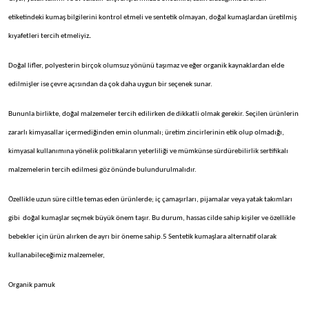
etiketindeki kumaş bilgilerini kontrol etmeli ve sentetik olmayan, doğal kumaşlardan üretilmiş
kıyafetleri tercih etmeliyiz
.
Doğal lifler, polyesterin birçok olumsuz yönünü taşımaz ve eğer organik kaynaklardan elde
edilmişler ise çevre açısından da çok daha uygun bir seçenek sunar.
Bununla birlikte, doğal malzemeler tercih edilirken de dikkatli olmak gerekir. Seçilen ürünlerin
zararlı kimyasallar içermediğinden emin olunmalı; üretim zincirlerinin etik olup olmadığı,
kimyasal kullanımına yönelik politikaların yeterliliği ve mümkünse sürdürebilirlik sertifikalı
malzemelerin tercih edilmesi göz önünde bulundurulmalıdır.
Özellikle uzun süre ciltle temas eden ürünlerde; iç çamaşırları, pijamalar veya yatak takımları
gibi doğal kumaşlar seçmek büyük önem taşır. Bu durum, hassas cilde sahip kişiler ve özellikle
bebekler için ürün alırken de ayrı bir öneme sahip.5 Sentetik kumaşlara alternatif olarak
kullanabileceğimiz malzemeler,
Organik pamuk