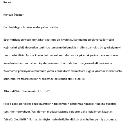
Keten
Kenevir (Hemp)
Bambu lifi gibi bitkisel materyaller olabilir.
Eğer mutlaka sentetik kumaştan yapılmış bir kıyafet kullanmamız gerekiyorsa (örneğin
yağmurluk gibi), doğrudan tenimize temasını önlemek için altına pamuklu bir giysi giymeyi
tercih edebiliriz. Ayrıca, kıyafetleri her kullanımdan sonra yıkamak yerine havalandırarak
yeniden kullanmak da hem kıyafetlerin ömrünü uzatır hem de çevresel etkileri azaltır.
Yıkamamız gerekiyorsa etiketinde yazan sıcaklıkta ve talimatlara uygun yıkamak mikroplastik
salınımını ve zararlı etkilerini azaltmak açısından etkili olabilir.
Alternatif bir tüketim mümkün mü?
Fikir’e göre, polyester bazlı kıyafetlerin tüketiminin azaltılmasındaki kilit nokta, tüketici
tercihlerinde yatıyor. Yeni dönem moda anlayışında giderek daha fazla önem kazanan
“sürdürülebilirlik” fikri, artık müşterilerin de ilgilendiği bir alan haline gelmiş durumda.