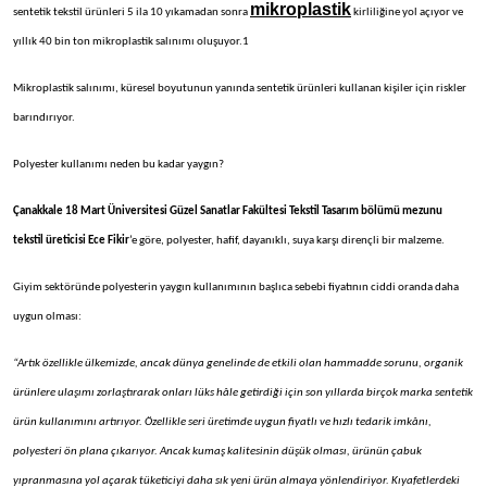
mikroplastik
sentetik tekstil ürünleri 5 ila 10 yıkamadan sonra
kirliliğine yol açıyor ve
yıllık 40 bin ton mikroplastik salınımı oluşuyor.1
Mikroplastik salınımı, küresel boyutunun yanında sentetik ürünleri kullanan kişiler için riskler
barındırıyor.
Polyester kullanımı neden bu kadar yaygın?
Çanakkale 18 Mart Üniversitesi Güzel Sanatlar Fakültesi Tekstil Tasarım bölümü mezunu
tekstil üreticisi Ece Fikir
’e göre, polyester, hafif, dayanıklı, suya karşı dirençli bir malzeme.
Giyim sektöründe polyesterin yaygın kullanımının başlıca sebebi fiyatının ciddi oranda daha
uygun olması:
“Artık özellikle ülkemizde, ancak dünya genelinde de etkili olan hammadde sorunu, organik
ürünlere ulaşımı zorlaştırarak onları lüks hâle getirdiği için son yıllarda birçok marka sentetik
ürün kullanımını artırıyor. Özellikle seri üretimde uygun fiyatlı ve hızlı tedarik imkânı,
polyesteri ön plana çıkarıyor. Ancak kumaş kalitesinin düşük olması, ürünün çabuk
yıpranmasına yol açarak tüketiciyi daha sık yeni ürün almaya yönlendiriyor. Kıyafetlerdeki