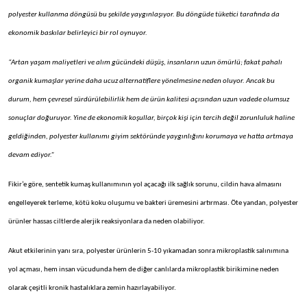
polyester kullanma döngüsü bu şekilde yaygınlaşıyor. Bu döngüde tüketici tarafında da
ekonomik baskılar belirleyici bir rol oynuyor.
“Artan yaşam maliyetleri ve alım gücündeki düşüş, insanların uzun ömürlü; fakat pahalı
organik kumaşlar yerine daha ucuz alternatiflere yönelmesine neden oluyor. Ancak bu
durum, hem çevresel sürdürülebilirlik hem de ürün kalitesi açısından uzun vadede olumsuz
sonuçlar doğuruyor. Yine de ekonomik koşullar, birçok kişi için tercih değil zorunluluk haline
geldiğinden, polyester kullanımı giyim sektöründe yaygınlığını korumaya ve hatta artmaya
devam ediyor.”
Fikir’e göre, sentetik kumaş kullanımının yol açacağı ilk sağlık sorunu, cildin hava almasını
engelleyerek terleme, kötü koku oluşumu ve bakteri üremesini artırması. Öte yandan, polyester
ürünler hassas ciltlerde alerjik reaksiyonlara da neden olabiliyor.
Akut etkilerinin yanı sıra, polyester ürünlerin 5-10 yıkamadan sonra mikroplastik salınımına
yol açması, hem insan vücudunda hem de diğer canlılarda mikroplastik birikimine neden
olarak çeşitli kronik hastalıklara zemin hazırlayabiliyor.