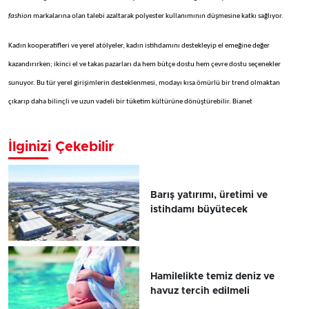
fashion
markalarına olan talebi azaltarak polyester kullanımının düşmesine katkı sağlıyor.
Kadın kooperatifleri ve yerel atölyeler, kadın istihdamını destekleyip el emeğine değer
kazandırırken; ikinci el ve takas pazarları da hem bütçe dostu hem çevre dostu seçenekler
sunuyor. Bu tür yerel girişimlerin desteklenmesi, modayı kısa ömürlü bir trend olmaktan
çıkarıp daha bilinçli ve uzun vadeli bir tüketim kültürüne dönüştürebilir. Bianet
İlginizi Çekebilir
Barış yatırımı, üretimi ve
istihdamı büyütecek
Hamilelikte temiz deniz ve
havuz tercih edilmeli