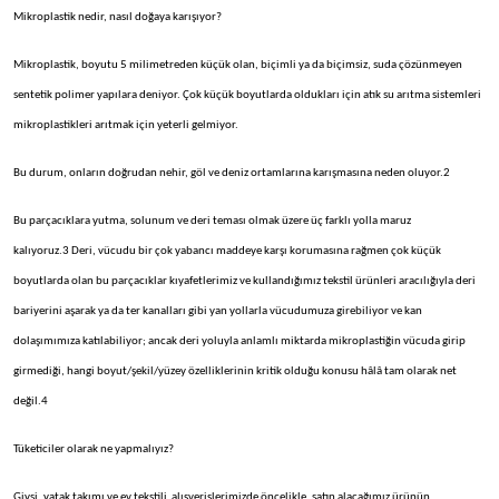
Mikroplastik nedir, nasıl doğaya karışıyor?
Mikroplastik, boyutu 5 milimetreden küçük olan, biçimli ya da biçimsiz, suda çözünmeyen
sentetik polimer yapılara deniyor. Çok küçük boyutlarda oldukları için atık su arıtma sistemleri
mikroplastikleri arıtmak için yeterli gelmiyor.
Bu durum, onların doğrudan nehir, göl ve deniz ortamlarına karışmasına neden oluyor.2
Bu parçacıklara yutma, solunum ve deri teması olmak üzere üç farklı yolla maruz
kalıyoruz.3 Deri, vücudu bir çok yabancı maddeye karşı korumasına rağmen çok küçük
boyutlarda olan bu parçacıklar kıyafetlerimiz ve kullandığımız tekstil ürünleri aracılığıyla deri
bariyerini aşarak ya da ter kanalları gibi yan yollarla vücudumuza girebiliyor ve kan
dolaşımımıza katılabiliyor; ancak deri yoluyla anlamlı miktarda mikroplastiğin vücuda girip
girmediği, hangi boyut/şekil/yüzey özelliklerinin kritik olduğu konusu hâlâ tam olarak net
değil.4
Tüketiciler olarak ne yapmalıyız?
Giysi, yatak takımı ve ev tekstili alışverişlerimizde öncelikle, satın alacağımız ürünün