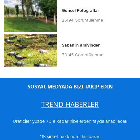
Güncel Fotoğraflar
26194 Görüntülenme
Sabah'ın arşivinden
70145 Görüntülenme
SOSYAL MEDYADA BİZİ TAKİP EDİN
TREND HABERLER
Üreticiler yüzde 70’e kadar hibelerden faydalanabilecek
115 şirket hakkında iflas kararı