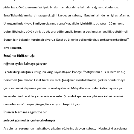
gider fazla. O yüzden esnaf sahipsiz bırakılmamalı, sahip çıkılmalı’’ çağrısında bulundu.
Esnaf Bakanlığı’nın kurulması gerektiğini kaydeden İsabeşe, ‘’Esnafın halinden en iyi esnaf anlar.
Ülke genelinde 4 veya 5 milyon civarında esnaf var, aileleriyle birlikte bu rakam 20 milyonu
bulur. Böylesine büyük bir kitle göz ardı edilmemeli. Sorunlar ve sıkıntılar ivedilikle çözülmeli.
Bunun için bakanlık kurulmalı diyoruz. Esnaf bu ülkenin bel kemiğidir, sigortası ve orta direği’’
diye konuştu.
Esnaf, her türlü zorluğa
rağmen ayakta kalmaya çalışıyor
İşlerde durgunluğun sürdüğünü vurgulayan Başkan İsabeşe, ‘’Satışlarımız düşük, hem de hiç
beklemediğimiz kadar. Esnaf, her türlü zorluğa rağmen ayakta kalmaya, çarkını döndürmeye
çalışıyor ancak dayanma güçleri bir noktaya kadar. Maliyetlerin altından kalkamayınca ya
kepenkleri indirecekler ya da devir edecekler. Şu anda kapatan yok gibi ama kahvehanesini
devreden esnafın sayısı gün geçtikçe artıyor’’ tespitini yaptı.
İnsanlar bizim mesleğimizde bir
gelecek görmediği için tercih etmiyor
Ara eleman sorununun had safhaya çıktığını sözlerine ekleyen İsabeşe, ‘’Maalesef ki ara eleman