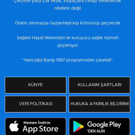
Çerçeve yasa çok eksik, ihtiyaçlara cevap verebilecek
nitelikte değil
Önlem alınmazsa Gaziantepli kışı kömürsüz geçirecek
Sağlıklı Hayat Merkezleri ile koruyucu sağlık hizmeti
güçleniyor
“Hancağız Barajı 1987 programından çıkarıldı”
KÜNYE
KULLANIM ŞARTLARI
VERİ POLİTİKASI
HUKUKA AYKIRILIK BİLDİRİMİ