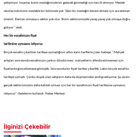
yetişmiyor. İnsanlar bizim mesleğimizde bir gelecek görmediği için tercih etmiyor. Meslek
okullarında bizim meslekle bir bölümde yok. Tabii bir mesleğin devam etmesi için ara eleman
önemli. Eleman olmazsa o sektör yok olur. Bizim sektörümüzde yavaş yavaş yok olmaya doğru
gidiyor’’ dedi.
Her bir esnafımızın fiyat
tarifesine uymasını istiyoruz
Birçok esnafın çıkartılan tarifeye uymadığının altını kalın harflerle çizen İsabeşe, ‘’Maliyet
artışları sonrasında esnafımızın çarkını döndürmesi, maliyetlerin altında ezilmemesi için
fiyatlarda güncellemeye gitmiştik. Sonrasında bir fiyat tarifesi çıkarttık. Lakin birçok esnaf bu
tarifeye uymadı. Çünkü düşük olan satışların daha da düşmesinden endişe ediyorlar. Şu da bir
gerçek sektörümüzün daha kaliteli olması için her bir esnafımızın fiyat tarifesine uymasını
istiyoruz’’ ifadelerini kullandı. Haber Merkezi
İlginizi Çekebilir