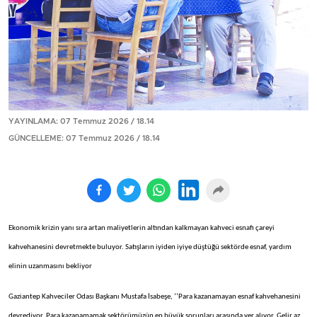
YAYINLAMA: 07 Temmuz 2026 / 18.14
GÜNCELLEME: 07 Temmuz 2026 / 18.14
Ekonomik krizin yanı sıra artan maliyetlerin altından kalkmayan kahveci esnafı çareyi
kahvehanesini devretmekte buluyor. Satışların iyiden iyiye düştüğü sektörde esnaf, yardım
elinin uzanmasını bekliyor
Gaziantep Kahveciler Odası Başkanı Mustafa İsabeşe, ‘’Para kazanamayan esnaf kahvehanesini
devrediyor. Para kazanamamak sektörümüzün en büyük sorunları arasında yer alıyor. Gelir az,