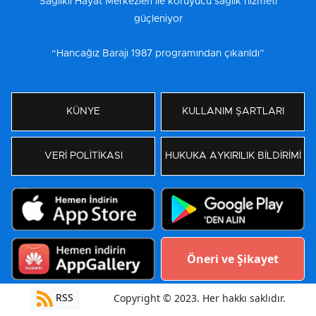
Sağlıklı Hayat Merkezleri ile koruyucu sağlık hizmeti
güçleniyor
“Hancağız Barajı 1987 programından çıkarıldı”
KÜNYE
KULLANIM ŞARTLARI
VERİ POLİTİKASI
HUKUKA AYKIRILIK BİLDİRİMİ
Öneri ve Şikayet
RSS
Copyright © 2023. Her hakkı saklıdır.