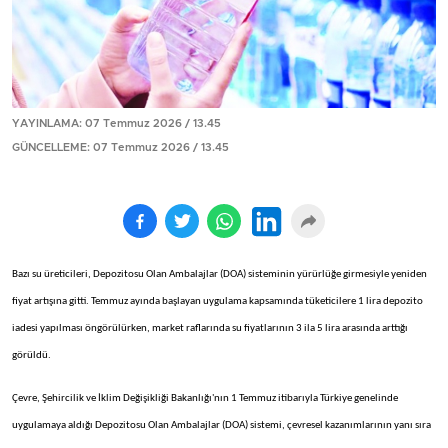
YAYINLAMA: 07 Temmuz 2026 / 13.45
GÜNCELLEME: 07 Temmuz 2026 / 13.45
Bazı su üreticileri, Depozitosu Olan Ambalajlar (DOA) sisteminin yürürlüğe girmesiyle yeniden
fiyat artışına gitti. Temmuz ayında başlayan uygulama kapsamında tüketicilere 1 lira depozito
iadesi yapılması öngörülürken, market raflarında su fiyatlarının 3 ila 5 lira arasında arttığı
görüldü.
Çevre, Şehircilik ve İklim Değişikliği Bakanlığı'nın 1 Temmuz itibarıyla Türkiye genelinde
uygulamaya aldığı Depozitosu Olan Ambalajlar (DOA) sistemi, çevresel kazanımlarının yanı sıra