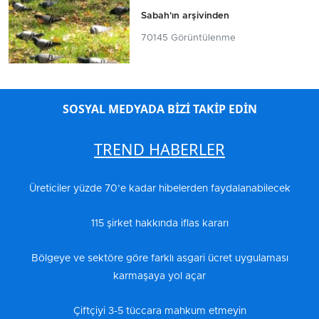
Sabah'ın arşivinden
70145 Görüntülenme
SOSYAL MEDYADA BİZİ TAKİP EDİN
TREND HABERLER
Üreticiler yüzde 70’e kadar hibelerden faydalanabilecek
115 şirket hakkında iflas kararı
Bölgeye ve sektöre göre farklı asgari ücret uygulaması
karmaşaya yol açar
Çiftçiyi 3-5 tüccara mahkum etmeyin