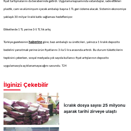
fiyat tartışmalarını da beraberinde getirdi. Uygulama kapsamında vatandaşlar, iade ettikleri
plastik, cam ve alüminyum içecek ambalajı başına 1 TL geri ödeme alacak. Sistemin ekonomiye
yaklaşık 30 milyar liralık katkı sağlaması hedefleniyor.
Etiketlerde 1 TL yerine 3-5 TL'lik artış
haberine
Türkiye gazetesinin
göre; bazı ambalajlı su üreticileri, yalnızca 1 liralık depozito
bedelini yansıtmak yerine ürün fiyatlarını 3 ila 5 lira arasında artırdı. Bu durum tüketicilerin
tepkisini çekerken, sosyal medyada çok sayıda kullanıcı fiyat artışlarının depozito
uygulamasıyla açıklanamayacağını savundu. T24
İlginizi Çekebilir
İcralık dosya sayısı 25 milyonu
aşarak tarihi zirveye ulaştı