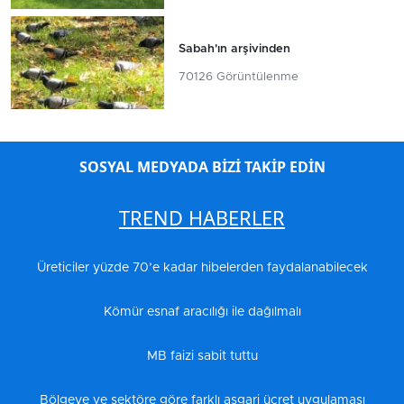
Sabah'ın arşivinden
70126 Görüntülenme
SOSYAL MEDYADA BİZİ TAKİP EDİN
TREND HABERLER
Üreticiler yüzde 70’e kadar hibelerden faydalanabilecek
Kömür esnaf aracılığı ile dağılmalı
MB faizi sabit tuttu
Bölgeye ve sektöre göre farklı asgari ücret uygulaması