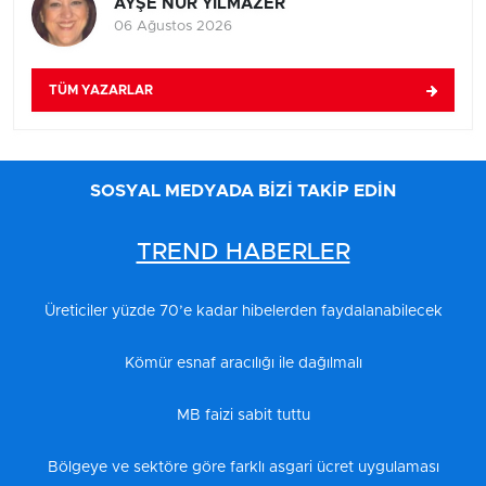
AYŞE NUR YILMAZER
06 Ağustos 2026
TÜM YAZARLAR
SOSYAL MEDYADA BİZİ TAKİP EDİN
TREND HABERLER
Üreticiler yüzde 70’e kadar hibelerden faydalanabilecek
Kömür esnaf aracılığı ile dağılmalı
MB faizi sabit tuttu
Bölgeye ve sektöre göre farklı asgari ücret uygulaması