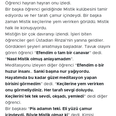
Öğrenci hayran hayran onu izledi.
Bir başka öğrenci geldiğinde Mistik kulübesini tamir
ediyordu ve her tarafı çamur içindeydi. Bir başka
zaman Mistik keçilerine yem verirken görüldü. Mistik
halk ile konuşuyordu.
Mistiğin bir çok davranışı izlendi. İşleri biten
öğrenciler geri Üstadları Rinzai’nin yanına geldiler.
Gördükleri şeyleri anlatmaya başladılar. Tavuk olayını
gören öğrenci “
Efendim o tam bir canavar
” dedi.
“
Nasıl Mistik olmuş anlayamadım
”.
Meditasyonu izleyen diğer öğrenci “
Efendim o bir
huzur insanı
…
Sanki başına nur yağıyordu.
Hayatımda bu kadar güzel meditasyon yapan
birisini görmedim
” dedi. “
Keçilerine yem verirken
onu görmeliydiniz. Her tarafı sevgi doluydu.
Keçilerini tek tek sevdi, okşadı, yemledi
” dedi diğer
öğrenci.
Bir başkası “
Pis adamın teki. Eli yüzü çamur
içindeydi. Böyle Mistik olmaz ki
” dedi. Kimisi