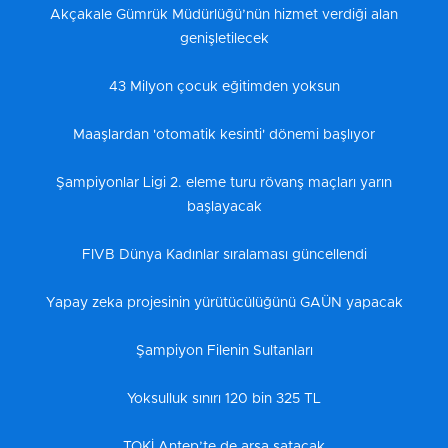
Akçakale Gümrük Müdürlüğü’nün hizmet verdiği alan
genişletilecek
43 Milyon çocuk eğitimden yoksun
Maaşlardan 'otomatik kesinti' dönemi başlıyor
Şampiyonlar Ligi 2. eleme turu rövanş maçları yarın
başlayacak
FIVB Dünya Kadınlar sıralaması güncellendi
Yapay zeka projesinin yürütücülüğünü GAÜN yapacak
Şampiyon Filenin Sultanları
Yoksulluk sınırı 120 bin 325 TL
TOKİ Antep’te de arsa satacak