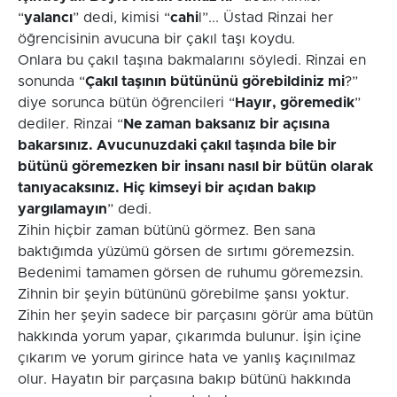
“
yalancı
” dedi, kimisi “
cahi
l”... Üstad Rinzai her
öğrencisinin avucuna bir çakıl taşı koydu.
Onlara bu çakıl taşına bakmalarını söyledi. Rinzai en
sonunda “
Çakıl taşının bütününü görebildiniz mi
?”
diye sorunca bütün öğrencileri “
Hayır, göremedik
”
dediler. Rinzai “
Ne zaman baksanız bir açısına
bakarsınız. Avucunuzdaki çakıl taşında bile bir
bütünü göremezken bir insanı nasıl bir bütün olarak
tanıyacaksınız. Hiç kimseyi bir açıdan bakıp
yargılamayın
” dedi.
Zihin hiçbir zaman bütünü görmez. Ben sana
baktığımda yüzümü görsen de sırtımı göremezsin.
Bedenimi tamamen görsen de ruhumu göremezsin.
Zihnin bir şeyin bütününü görebilme şansı yoktur.
Zihin her şeyin sadece bir parçasını görür ama bütün
hakkında yorum yapar, çıkarımda bulunur. İşin içine
çıkarım ve yorum girince hata ve yanlış kaçınılmaz
olur. Hayatın bir parçasına bakıp bütünü hakkında