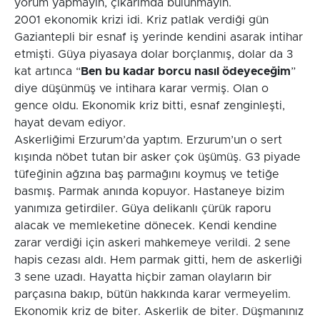
yorum yapmayın, çıkarımda bulunmayın.
2001 ekonomik krizi idi. Kriz patlak verdiği gün
Gaziantepli bir esnaf iş yerinde kendini asarak intihar
etmişti. Güya piyasaya dolar borçlanmış, dolar da 3
kat artınca “
Ben bu kadar borcu nasıl ödeyeceğim
”
diye düşünmüş ve intihara karar vermiş. Olan o
gence oldu. Ekonomik kriz bitti, esnaf zenginleşti,
hayat devam ediyor.
Askerliğimi Erzurum’da yaptım. Erzurum’un o sert
kışında nöbet tutan bir asker çok üşümüş. G3 piyade
tüfeğinin ağzına baş parmağını koymuş ve tetiğe
basmış. Parmak anında kopuyor. Hastaneye bizim
yanımıza getirdiler. Güya delikanlı çürük raporu
alacak ve memleketine dönecek. Kendi kendine
zarar verdiği için askeri mahkemeye verildi. 2 sene
hapis cezası aldı. Hem parmak gitti, hem de askerliği
3 sene uzadı. Hayatta hiçbir zaman olayların bir
parçasına bakıp, bütün hakkında karar vermeyelim.
Ekonomik kriz de biter. Askerlik de biter. Düşmanınız