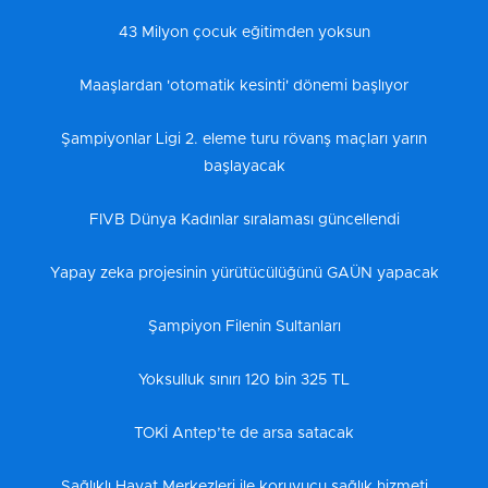
43 Milyon çocuk eğitimden yoksun
Maaşlardan 'otomatik kesinti' dönemi başlıyor
Şampiyonlar Ligi 2. eleme turu rövanş maçları yarın
başlayacak
FIVB Dünya Kadınlar sıralaması güncellendi
Yapay zeka projesinin yürütücülüğünü GAÜN yapacak
Şampiyon Filenin Sultanları
Yoksulluk sınırı 120 bin 325 TL
TOKİ Antep’te de arsa satacak
Sağlıklı Hayat Merkezleri ile koruyucu sağlık hizmeti