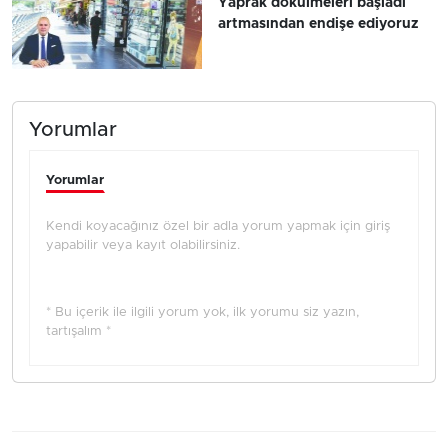
Yaprak dökülmeleri başladı
artmasından endişe ediyoruz
Yorumlar
Yorumlar
Kendi koyacağınız özel bir adla yorum yapmak için giriş
yapabilir veya kayıt olabilirsiniz.
* Bu içerik ile ilgili yorum yok, ilk yorumu siz yazın,
tartışalım *