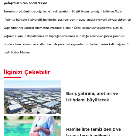
yaklaşımlar büyük önem taşıyor
Sorunların çözümünde doğa temelli yaklaşımların büyük önem taşıdığını belirten Akcan,
‘’Yağmur bahçeleri, biyolojik hendekler, geçirgen zemin uygulamaları ve yeşil altyapı sistemleri
yağış sularının kontrol edilmesine yardımcı olabilir. Özellikle parklar ve açık yeşil alanlar,
yağmur suyunun depolanması ve toprağa sızdırılması için doğal rezervuar görevi görebilir.
Böylece hem taşkın riski azaltılır hem de yeraltı su kaynaklarının beslenmesine katkı sağlanır’’
dedi. Haber Merkezi
İlginizi Çekebilir
Barış yatırımı, üretimi ve
istihdamı büyütecek
Hamilelikte temiz deniz ve
havuz tercih edilmeli