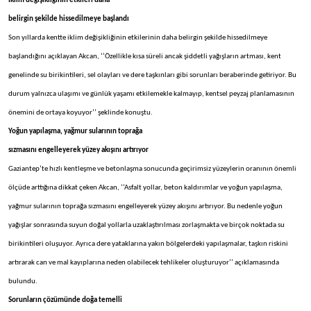
İklim değişikliğinin etkileri daha
belirgin şekilde hissedilmeye başlandı
Son yıllarda kentte iklim değişikliğinin etkilerinin daha belirgin şekilde hissedilmeye
başlandığını açıklayan Akcan, ‘’Özellikle kısa süreli ancak şiddetli yağışların artması, kent
genelinde su birikintileri, sel olayları ve dere taşkınları gibi sorunları beraberinde getiriyor. Bu
durum yalnızca ulaşımı ve günlük yaşamı etkilemekle kalmayıp, kentsel peyzaj planlamasının
önemini de ortaya koyuyor’’ şeklinde konuştu.
Yoğun yapılaşma, yağmur sularının toprağa
sızmasını engelleyerek yüzey akışını artırıyor
Gaziantep’te hızlı kentleşme ve betonlaşma sonucunda geçirimsiz yüzeylerin oranının önemli
ölçüde arttığına dikkat çeken Akcan, ‘’Asfalt yollar, beton kaldırımlar ve yoğun yapılaşma,
yağmur sularının toprağa sızmasını engelleyerek yüzey akışını artırıyor. Bu nedenle yoğun
yağışlar sonrasında suyun doğal yollarla uzaklaştırılması zorlaşmakta ve birçok noktada su
birikintileri oluşuyor. Ayrıca dere yataklarına yakın bölgelerdeki yapılaşmalar, taşkın riskini
artırarak can ve mal kayıplarına neden olabilecek tehlikeler oluşturuyor’’ açıklamasında
bulundu.
Sorunların çözümünde doğa temelli