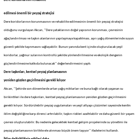
Dere koridorlarının rehabilite
edilmesi önemli bir peyzaj stratejisi
Dere koridorlarının korunmasının ve rehabilite edilmesinin önemli bir peyzaj stratejisi
olduğunu vurgulayan Akcan, ‘’Dere yataklarının doğal yapısının korunması, çevresinin
ağaçlandırılması ve taşkın alanlarının yapılaşmaya kapatılması, aşırı yağış dönemlerinde suyun
güvenli şekilde taşınmasını sağlayabilir. Bunun yanında kent içinde oluşturulacak yeşil
koridorlar, yağmur sularının kontrollü şekilde yönlendirilmesine ve ekolojik dengenin
güçlendirilmesine katkıda bulunacak’’ değerlendirmesini yaptı.
Dere taşkınları, kentsel peyzaj planlamasının
yeniden gözden geçirilmesini gerekli kılıyor
Akcan, ‘’Şehirde son dönemlerde artan yağış miktarları ve buna bağlı olarak yaşanan su
birikintileri ile dere taşkınları, kentsel peyzaj planlamasının yeniden gözden geçirilmesini
gerekli kılıyor. Sürdürülebilir peyzaj uygulamaları ve yeşil altyapı çözümleri sayesinde kentin
iklim değişikliğine karşı direnci artırılabilir, taşkın riskleri azaltılabilir ve daha güvenli bir yaşam
çevresi oluşturulabilir. Bu nedenle gelecekteki kentsel gelişim projelerinde su yönetimi ile
peyzaj planlamasının birlikte ele alınması büyük önem taşıyor’’ ifadelerini kullandı.