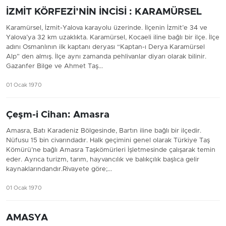
İZMİT KÖRFEZİ’NİN İNCİSİ : KARAMÜRSEL
Karamürsel, İzmit-Yalova karayolu üzerinde. İlçenin İzmit’e 34 ve
Yalova’ya 32 km uzaklıkta. Karamürsel, Kocaeli iline bağlı bir ilçe. İlçe
adını Osmanlının ilk kaptanı deryası “Kaptan-ı Derya Karamürsel
Alp” den almış. İlçe aynı zamanda pehlivanlar diyarı olarak bilinir.
Gazanfer Bilge ve Ahmet Taş...
01 Ocak 1970
Çeşm-i Cihan: Amasra
Amasra, Batı Karadeniz Bölgesinde, Bartın iline bağlı bir ilçedir.
Nüfusu 15 bin civarındadır. Halk geçimini genel olarak Türkiye Taş
Kömürü’ne bağlı Amasra Taşkömürleri İşletmesinde çalışarak temin
eder. Ayrıca turizm, tarım, hayvancılık ve balıkçılık başlıca gelir
kaynaklarındandır.Rivayete göre;...
01 Ocak 1970
AMASYA