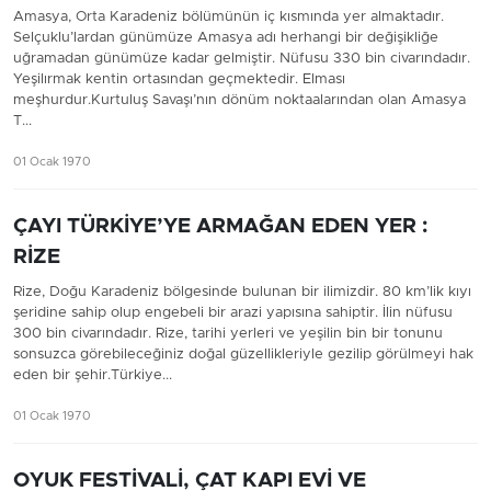
Amasya, Orta Karadeniz bölümünün iç kısmında yer almaktadır.
Selçuklu’lardan günümüze Amasya adı herhangi bir değişikliğe
uğramadan günümüze kadar gelmiştir. Nüfusu 330 bin civarındadır.
Yeşilırmak kentin ortasından geçmektedir. Elması
meşhurdur.Kurtuluş Savaşı’nın dönüm noktaalarından olan Amasya
T...
01 Ocak 1970
ÇAYI TÜRKİYE’YE ARMAĞAN EDEN YER :
RİZE
Rize, Doğu Karadeniz bölgesinde bulunan bir ilimizdir. 80 km’lik kıyı
şeridine sahip olup engebeli bir arazi yapısına sahiptir. İlin nüfusu
300 bin civarındadır. Rize, tarihi yerleri ve yeşilin bin bir tonunu
sonsuzca görebileceğiniz doğal güzellikleriyle gezilip görülmeyi hak
eden bir şehir.Türkiye...
01 Ocak 1970
OYUK FESTİVALİ, ÇAT KAPI EVİ VE