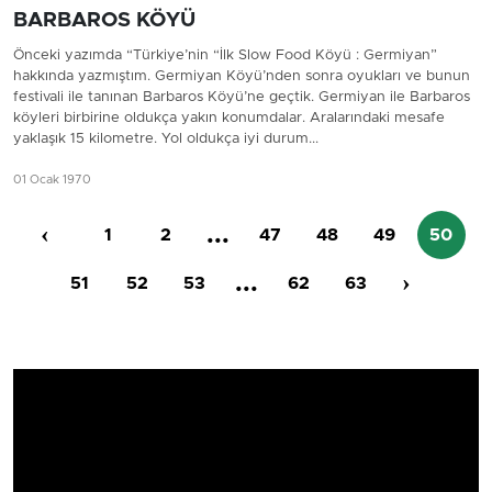
BARBAROS KÖYÜ
Önceki yazımda “Türkiye’nin “İlk Slow Food Köyü : Germiyan”
hakkında yazmıştım. Germiyan Köyü’nden sonra oyukları ve bunun
festivali ile tanınan Barbaros Köyü’ne geçtik. Germiyan ile Barbaros
köyleri birbirine oldukça yakın konumdalar. Aralarındaki mesafe
yaklaşık 15 kilometre. Yol oldukça iyi durum...
01 Ocak 1970
‹
...
1
2
47
48
49
50
...
›
51
52
53
62
63