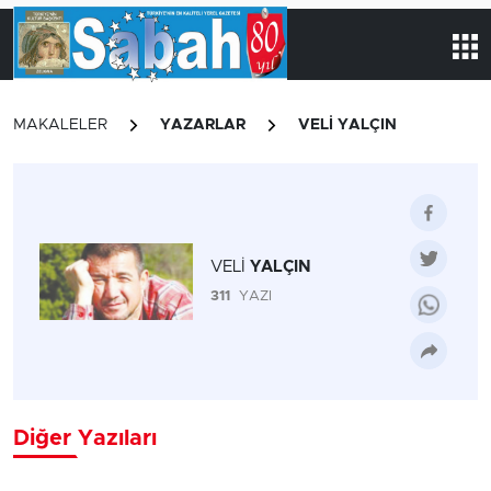
MAKALELER
YAZARLAR
VELİ YALÇIN
VELİ
YALÇIN
311
YAZI
Diğer Yazıları