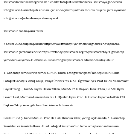
Yarışmacılar her iki kategoriye de 5’er adet fotoğraf ile katılabilecek. Yarışmaya gönderilen
fotoğrafların Gaziantep ili sınırları içerisinde çekilmiş olması zorunlu olup bu şarta uymayan
fotoğraflar değerlendirmeye alınmayacak.
Yarışmanın son başvuru tarihi
4 Kasım 2023 olup başvurular http://www.tfsfonayliyarismalar.org/ adresine yapılacak.
Yarışmanın şartnamesine ise https://tfsfonayliyarismalar.org/tr/yarisma/detay/1-gaziantep-
yemekleri-ve-yemek-kueltuerue-ulusal-fotograf-yarismasi-tr adresinden ulaşılabilir.
1. Gaziantep Yemekleri ve Yemek Kültürü Ulusal Fotoğraf Yarışması’nın seçici kurulunda;
Fotoğraf Sanatçısı Altuğ Galip, Trakya Üniversitesi G.S.F. Öğretim Üyesi Prof. Dr. Ali Muhammet
Bayraktaroğlu, GAFSAD üyesi Hasan Yelken, MAFSAD Y. K. Başkanı İnan Orhan, GİFSAD Üyesi
Levent Ural, Marmara Üniversitesi G.S.F. Öğretim Üyesi Prof. Dr. Osman Ürper ve GAFSAD Y.K.
Başkanı Yakup Yener gibi tecrübeli isimler bulunacak.
Gazikültür A.Ş. Genel Müdürü Prof. Dr. Halil İbrahim Yakar, yaptığı açıklamada, 1. Gaziantep
Yemekleri ve Yemek Kültürü Ulusal Fotoğraf Yarışması’nın temel amaçlarından birisinin