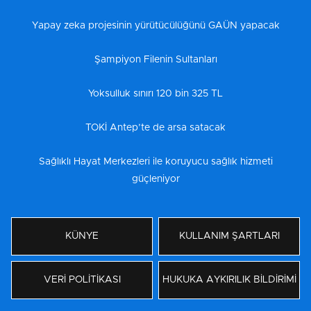
Yapay zeka projesinin yürütücülüğünü GAÜN yapacak
Şampiyon Filenin Sultanları
Yoksulluk sınırı 120 bin 325 TL
TOKİ Antep’te de arsa satacak
Sağlıklı Hayat Merkezleri ile koruyucu sağlık hizmeti
güçleniyor
KÜNYE
KULLANIM ŞARTLARI
VERİ POLİTİKASI
HUKUKA AYKIRILIK BİLDİRİMİ