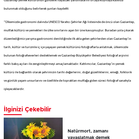
Gaziantep yemek kültürünün gündelik hayattaki yansımalarını ortaya koymaya katkıda
bulunmak olduğunu belirterek şunları kaydetti:
“Ülkemizde gastronomi dalında UNESCO Yaratıcı Şehirler Ağı listesinde de öncü olan Gaziantep,
mutfak kültürü ve yemekleri ile ülke sınırlarını aşan bir üne kavuşmuştur. Buradan yola çıkarak
düzenlediğimiz yarışma gastronomi denildiğinde ilk akla gelen şehirlerden olan Gaziantep’in
tarih, kültür ve turizmle iç içe yaşayan yemek kültürünü fotoğraflarla anlatmak, ülkemizde
bulunan fotoğrafseverleri desteklemek ve Gaziantep Büyükşehir Belediyesi fotoğraf arşivini
farklı bakış açıları ile zenginleştirmeyi amaçlamaktadır. Katılımcılar, Gaziantep’in yemek
kültürü ile bağlantılı olarak şehrimizin tarihi değerlerini, doğal güzelliklerini, emeği, folklorik
ve günlük yaşam unsurlarını ve özellikle de topraktan mutfağa giden süreci fotoğraf sanatıyla
işleyeceklerdir.
İlginizi Çekebilir
Natürmort, zamanı
yavaşlatmak demek