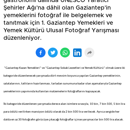
gastronomi dalında UNESCO Yaratıcı
Şehirler Ağı’na dâhil olan Gaziantep’in
yemeklerini fotoğraf ile belgelemek ve
tanıtmak için 1. Gaziantep Yemekleri ve
Yemek Kültürü Ulusal Fotoğraf Yarışması
düzenleniyor.
“Gaziantep Kazan Yemekleri” ve “Gaziantep Sokak Lezzetleri ve Yemek Kültürü” olmak üzere iki
kategoride düzenlenecek yarışmada dört mevsim boyunca yapılan Gaziantep yemeklerinin,
salatalarının, tatlıların hazırlanması, tarladan sunumuna kadar olan aşamalarıyla Gaziantep
yemeklerinin yapımında kullanılan malzemelerin fotoğraflarını kapsayacak.
İki kategoride düzenlenen yarışmada derece alan isimlere sırasıyla, 10 bin, 7 bin 500, 5 bin lira
para ödülü verilirken mansiyon ödülü olarak da 2 bin 500 lira verilecek. Ayrıca sergide her
dalda en az 30 fotoğrafın görücüye çıkacağı fotoğraflar içinse yarışmacılar bin 500 lira alacak.