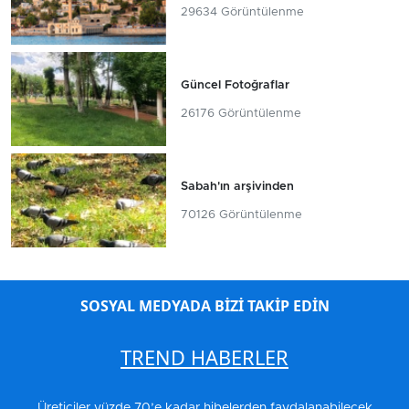
29634 Görüntülenme
Güncel Fotoğraflar
26176 Görüntülenme
Sabah'ın arşivinden
70126 Görüntülenme
SOSYAL MEDYADA BİZİ TAKİP EDİN
TREND HABERLER
Üreticiler yüzde 70’e kadar hibelerden faydalanabilecek