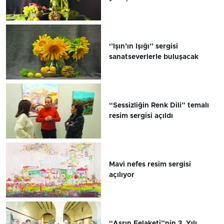
‘’Işın’ın Işığı’’ sergisi
sanatseverlerle buluşacak
“Sessizliğin Renk Dili” temalı
resim sergisi açıldı
Mavi nefes resim sergisi
açılıyor
“Asrın Felaketi”nin 3. Yılı