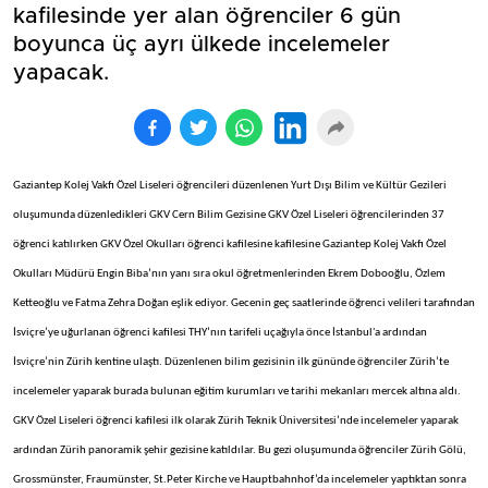
kafilesinde yer alan öğrenciler 6 gün
boyunca üç ayrı ülkede incelemeler
yapacak.
Gaziantep Kolej Vakfı Özel Liseleri öğrencileri düzenlenen Yurt Dışı Bilim ve Kültür Gezileri
oluşumunda düzenledikleri GKV Cern Bilim Gezisine GKV Özel Liseleri öğrencilerinden 37
öğrenci katılırken GKV Özel Okulları öğrenci kafilesine kafilesine Gaziantep Kolej Vakfı Özel
Okulları Müdürü Engin Biba’nın yanı sıra okul öğretmenlerinden Ekrem Dobooğlu, Özlem
Ketteoğlu ve Fatma Zehra Doğan eşlik ediyor. Gecenin geç saatlerinde öğrenci velileri tarafından
İsviçre’ye uğurlanan öğrenci kafilesi THY’nın tarifeli uçağıyla önce İstanbul'a ardından
İsviçre’nin Zürih kentine ulaştı. Düzenlenen bilim gezisinin ilk gününde öğrenciler Zürih’te
incelemeler yaparak burada bulunan eğitim kurumları ve tarihi mekanları mercek altına aldı.
GKV Özel Liseleri öğrenci kafilesi ilk olarak Zürih Teknik Üniversitesi’nde incelemeler yaparak
ardından Zürih panoramik şehir gezisine katıldılar. Bu gezi oluşumunda öğrenciler Zürih Gölü,
Grossmünster, Fraumünster, St.Peter Kirche ve Hauptbahnhof’da incelemeler yaptıktan sonra