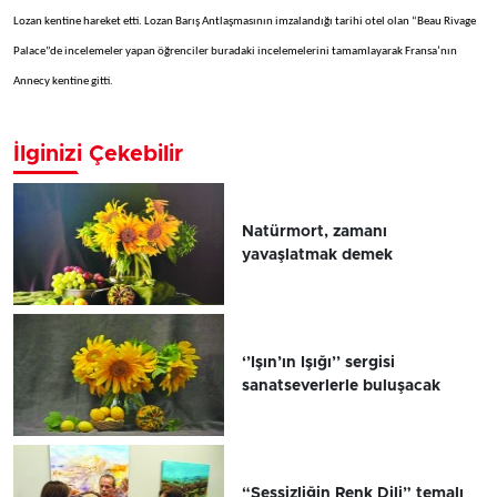
Lozan kentine hareket etti. Lozan Barış Antlaşmasının imzalandığı tarihi otel olan “Beau Rivage
Palace”de incelemeler yapan öğrenciler buradaki incelemelerini tamamlayarak Fransa’nın
Annecy kentine gitti.
İlginizi Çekebilir
Natürmort, zamanı
yavaşlatmak demek
‘’Işın’ın Işığı’’ sergisi
sanatseverlerle buluşacak
“Sessizliğin Renk Dili” temalı