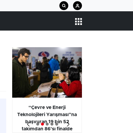
arı
“Çevre ve Enerji
Araştırma Projel
Teknolojileri Yarışması”na
Kategorisi Birincili
başvuran 19 bin 52
Öğrencilerinin
takımdan 86’sı finalde