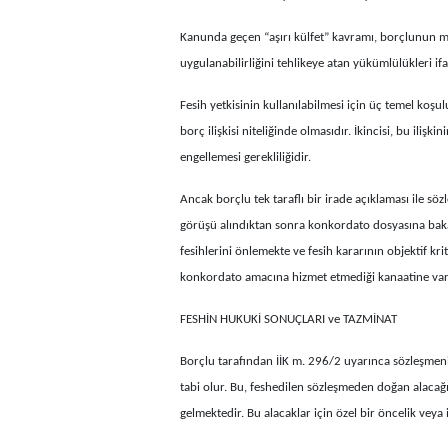
Kanunda geçen “aşırı külfet” kavramı, borçlunun mâ
uygulanabilirliğini tehlikeye atan yükümlülükleri if
Fesih yetkisinin kullanılabilmesi için üç temel koşu
borç ilişkisi niteliğinde olmasıdır. İkincisi, bu ili
engellemesi gerekliliğidir.
Ancak borçlu tek taraflı bir irade açıklaması ile s
görüşü alındıktan sonra konkordato dosyasına bak
fesihlerini önlemekte ve fesih kararının objektif kr
konkordato amacına hizmet etmediği kanaatine var
FESHİN HUKUKİ SONUÇLARI ve TAZMİNAT
Borçlu tarafından İİK m. 296/2 uyarınca sözleşmeni
tabi olur. Bu, feshedilen sözleşmeden doğan alacağı
gelmektedir. Bu alacaklar için özel bir öncelik veya