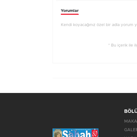
Yorumlar
Kendi koyacağınız özel bir adla yorum yap
* Bu içerik ile 
BÖL
MAKA
GALE