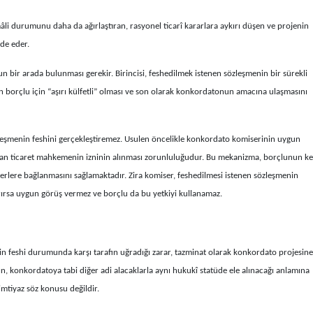
li durumunu daha da ağırlaştıran, rasyonel ticarî kararlara aykırı düşen ve projenin
ade eder.
lun bir arada bulunması gerekir. Birincisi, feshedilmek istenen sözleşmenin bir sürekli
şkinin borçlu için “aşırı külfetli” olması ve son olarak konkordatonun amacına ulaşmasını
özleşmenin feshini gerçekleştiremez. Usulen öncelikle konkordato komiserinin uygun
an ticaret mahkemenin izninin alınması zorunluluğudur. Bu mekanizma, borçlunun ke
iterlere bağlanmasını sağlamaktadır. Zira komiser, feshedilmesi istenen sözleşmenin
ırsa uygun görüş vermez ve borçlu da bu yetkiyi kullanamaz.
n feshi durumunda karşı tarafın uğradığı zarar, tazminat olarak konkordato projesine
n, konkordatoya tabi diğer adi alacaklarla aynı hukukî statüde ele alınacağı anlamına
 imtiyaz söz konusu değildir.