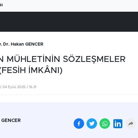
sı
. Dr. Hakan GENCER
N MÜHLETİNİN SÖZLEŞMELER
(FESİH İMKÂNI)
:
04 Eylül 2025 / 16.31
Beyaz ete büyük zam
Yüksek elektrik fatural
geliyor
çiftçiyi üretimden
n
GENCER
uzaklaştırıyor