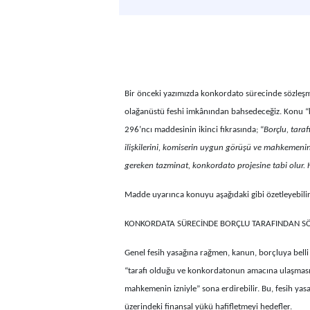
Bir önceki yazımızda konkordato sürecinde sözleşm
olağanüstü feshi imkânından bahsedeceğiz. Konu “ke
296’ncı maddesinin ikinci fıkrasında; “
Borçlu, tara
ilişkilerini, komiserin uygun görüşü ve mahkemenin
gereken tazminat, konkordato projesine tabi olur. Hi
Madde uyarınca konuyu aşağıdaki gibi özetleyebilir
KONKORDATA SÜRECİNDE BORÇLU TARAFINDAN SÖ
Genel fesih yasağına rağmen, kanun, borçluya belli ş
“tarafı olduğu ve konkordatonun amacına ulaşmasını 
mahkemenin izniyle” sona erdirebilir. Bu, fesih yas
üzerindeki finansal yükü hafifletmeyi hedefler.