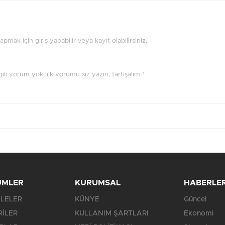
mak için giriş yapabilir veya kayıt olabilirsiniz.
ilgili yorum yok, ilk yorumu siz yazın, tartışalım *
ÜMLER
KURUMSAL
HABERLE
LELER
KÜNYE
Güncel
RİLER
KULLANIM ŞARTLARI
Ekonomi