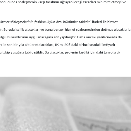
sonucunda sözleşmenin karşı tarafının uğrayabileceği zararları minimize etmeyi ve
Hizmet sözleşmelerinin feshine ilişkin özel hükümler saklıdır
” ifadesi ile hizmet
ştir. Burada işçilik alacakları ve buna benzer hizmet sözleşmesinden doğmuş alacaklarla
 ilgili hükümlerinin uygulanacağına atıf yapılmıştır. Daha önceki yazılarımızda da
ı ile son bir yıla ait ücret alacakları, İİK m. 206'daki birinci sıradaki imtiyazlı
akip yasağına tabi değildir. Bu alacaklar, projenin tasdiki için dahi tam olarak