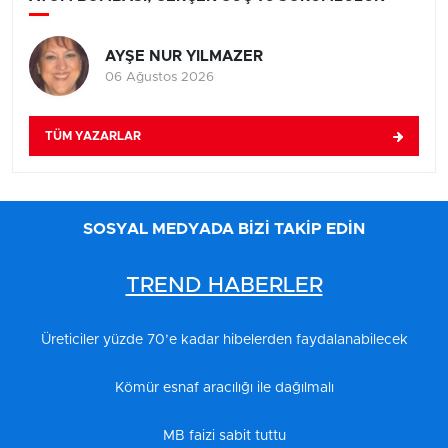
AYŞE NUR YILMAZER
06 Ağustos 2026
TÜM YAZARLAR
SOSYAL MEDYADA BİZİ TAKİP EDİN
TREND HABERLER
Üreticiler yüzde 70’e kadar hibelerden faydalanabilecek
Kömür esnaf aracılığı ile dağılmalı
MB faizi sabit tuttu