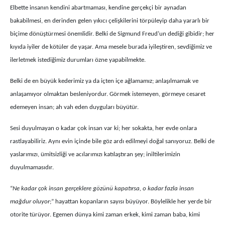
Elbette insanın kendini abartmaması, kendine gerçekçi bir aynadan
bakabilmesi, en derinden gelen yıkıcı çelişkilerini törpüleyip daha yararlı bir
biçime dönüştürmesi önemlidir. Belki de Sigmund Freud’un dediği gibidir; her
kıyıda iyiler de kötüler de yaşar. Ama mesele burada iyileştiren, sevdiğimiz ve
ilerletmek istediğimiz durumları özne yapabilmekte.
Belki de en büyük kederimiz ya da içten içe ağlamamız; anlaşılmamak ve
anlaşamıyor olmaktan besleniyordur. Görmek istemeyen, görmeye cesaret
edemeyen insan; ah vah eden duyguları büyütür.
Sesi duyulmayan o kadar çok insan var ki; her sokakta, her evde onlara
rastlayabiliriz. Aynı evin içinde bile göz ardı edilmeyi doğal sanıyoruz. Belki de
yaslarımızı, ümitsizliği ve acılarımızı katılaştıran şey; iniltilerimizin
duyulmamasıdır.
“
Ne kadar çok insan gerçeklere gözünü kapatırsa, o kadar fazla insan
mağdur oluyor
;” hayattan kopanların sayısı büyüyor. Böylelikle her yerde bir
otorite türüyor. Egemen dünya kimi zaman erkek, kimi zaman baba, kimi