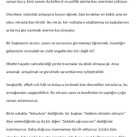
zaman koca, kimi zaman da kültürel ve politik alanlardan üzerimize çöküyor.
Otoriteye, üstünlük anlayışına boyun eğmek; bize bırakılan en köklü ama en
yıkıcı miraslardan biridir. Bu miras, kör noktalara odaklanmış ve başkalarının
acılarına göz yummak üzerine kurulmuştur.
Bir başkasının acısını, yasını ve sorununu görmemeyi öğrenmek, insanlığın
gelişiminin önündeki en ciddi engellerden biri değil mi?
Elbette hayatın sahnelendiği yerde travmalar da eksik olmayacak. Ama
anlamak, anlaşılmak ve görülmek sarsıntılarımızı iyileştirebilir.
Sevgisizlik, öfkeli ruh hâli ve kolayca incitmek bize devredilen miraslarsa, bu
armağandan vazgeçebiliriz. Bu mirasın sana ve kendimize ne yaptığını çoğu
zaman anlamıyoruz.
Birisi sokakta “Yoksulum” dediğinde, bir başkası “
Hakkım elimden alınıyor
”
diye seslendiğinde ya da bir diğeri “Şiddete uğruyorum” dediğinde
inanmıyoruz. Daha doğrusu inanmamayı tercih ediyoruz. Çünkü bize,