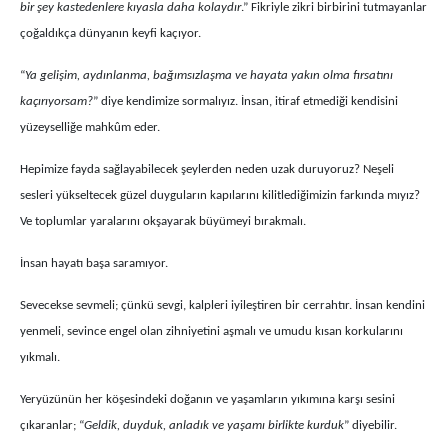
bir şey kastedenlere kıyasla daha kolaydır
.” Fikriyle zikri birbirini tutmayanlar
çoğaldıkça dünyanın keyfi kaçıyor.
“
Ya gelişim, aydınlanma, bağımsızlaşma ve hayata yakın olma fırsatını
kaçırıyorsam?
” diye kendimize sormalıyız. İnsan, itiraf etmediği kendisini
yüzeyselliğe mahkûm eder.
Hepimize fayda sağlayabilecek şeylerden neden uzak duruyoruz? Neşeli
sesleri yükseltecek güzel duyguların kapılarını kilitlediğimizin farkında mıyız?
Ve toplumlar yaralarını okşayarak büyümeyi bırakmalı.
İnsan hayatı başa saramıyor.
Sevecekse sevmeli; çünkü sevgi, kalpleri iyileştiren bir cerrahtır. İnsan kendini
yenmeli, sevince engel olan zihniyetini aşmalı ve umudu kısan korkularını
yıkmalı.
Yeryüzünün her köşesindeki doğanın ve yaşamların yıkımına karşı sesini
çıkaranlar; “
Geldik, duyduk, anladık ve yaşamı birlikte kurduk
” diyebilir.