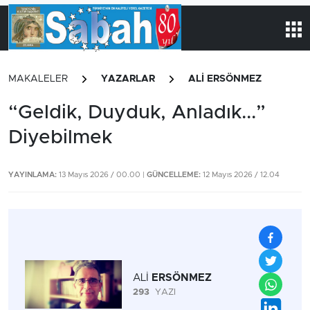
MAKALELER
YAZARLAR
ALİ ERSÖNMEZ
“Geldik, Duyduk, Anladık...”
Diyebilmek
YAYINLAMA:
13 Mayıs 2026 / 00.00 |
GÜNCELLEME:
12 Mayıs 2026 / 12.04
ALİ
ERSÖNMEZ
293
YAZI