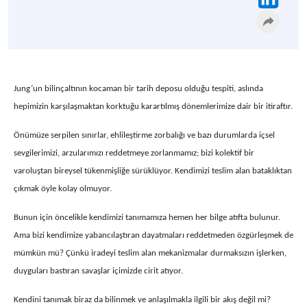
Jung’un bilinçaltının kocaman bir tarih deposu olduğu tespiti, aslında
hepimizin karşılaşmaktan korktuğu karartılmış dönemlerimize dair bir itiraftır.
Önümüze serpilen sınırlar, ehlileştirme zorbalığı ve bazı durumlarda içsel
sevgilerimizi, arzularımızı reddetmeye zorlanmamız; bizi kolektif bir
varoluştan bireysel tükenmişliğe sürüklüyor. Kendimizi teslim alan bataklıktan
çıkmak öyle kolay olmuyor.
Bunun için öncelikle kendimizi tanımamıza hemen her bilge atıfta bulunur.
Ama bizi kendimize yabancılaştıran dayatmaları reddetmeden özgürleşmek de
mümkün mü? Çünkü iradeyi teslim alan mekanizmalar durmaksızın işlerken,
duyguları bastıran savaşlar içimizde cirit atıyor.
Kendini tanımak biraz da bilinmek ve anlaşılmakla ilgili bir akış değil mi?