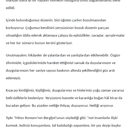
olandan daha iyi bir hayatın mümkün olduğuna umut bağlamamamız dikte
edildi.
İçinde bulunduğumuz düzenin, bizi öğüten çarkın bozulmasından
korkuyoruz. Çoğumuz kendisini yeryüzünün bozuk düzenin parçası
olmadığını iddia ederek aklamaya çalışsa da eşitsizlikler, savaşlar, ayrıştırmalar
ve her tür sömürü bunun tersini gösteriyor.
Unutmayalım; hikâyeler de yalanlardan ve yanlışlardan etkilenebilir. Özgün
zihnimizle, içgüdülerimizle hareket ettiğimizi sansak da duyularımızın ve
duygularımızın her saniye sayısız baskının altında şekillendiğini göz ardı
edemeyiz.
Kısacası kimliğimiz, kişiliğimiz, duygularımız ve hislerimiz çoğu zaman yararsız
belirsizliklerle besleniyor. Yeryüzünü kasvete ve karanlığa boğan hâl biraz da
buradan geliyor. Bu yüzden netliğe ihtiyaç duyuyoruz. Netliği arıyoruz.
Tıpkı “
Miras Romanı
’nın Bergljot’unun söylediği gibi; “
net insanlarla ilişki
kurmak, belirsiz konuşanlara, laf kalabalığı yapanlara, bir şey deyip başka