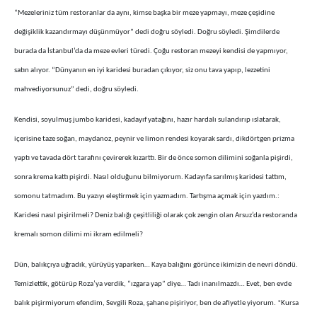
“Mezeleriniz tüm restoranlar da aynı, kimse başka bir meze yapmayı, meze çeşidine
değişiklik kazandırmayı düşünmüyor” dedi doğru söyledi. Doğru söyledi. Şimdilerde
burada da İstanbul’da da meze evleri türedi. Çoğu restoran mezeyi kendisi de yapmıyor,
satın alıyor. “Dünyanın en iyi karidesi buradan çıkıyor, siz onu tava yapıp, lezzetini
mahvediyorsunuz” dedi, doğru söyledi.
Kendisi, soyulmuş jumbo karidesi, kadayıf yatağını, hazır hardalı sulandırıp ıslatarak,
içerisine taze soğan, maydanoz, peynir ve limon rendesi koyarak sardı, dikdörtgen prizma
yaptı ve tavada dört tarafını çevirerek kızarttı. Bir de önce somon dilimini soğanla pişirdi,
sonra krema kattı pişirdi. Nasıl olduğunu bilmiyorum. Kadayıfa sarılmış karidesi tattım,
somonu tatmadım. Bu yazıyı eleştirmek için yazmadım. Tartışma açmak için yazdım.:
Karidesi nasıl pişirilmeli? Deniz balığı çeşitliliği olarak çok zengin olan Arsuz’da restoranda
kremalı somon dilimi mi ikram edilmeli?
Dün, balıkçıya uğradık, yürüyüş yaparken… Kaya balığını görünce ikimizin de nevri döndü.
Temizlettik, götürüp Roza’ya verdik, “ızgara yap” diye… Tadı inanılmazdı… Evet, ben evde
balık pişirmiyorum efendim, Sevgili Roza, şahane pişiriyor, ben de afiyetle yiyorum. *Kursa