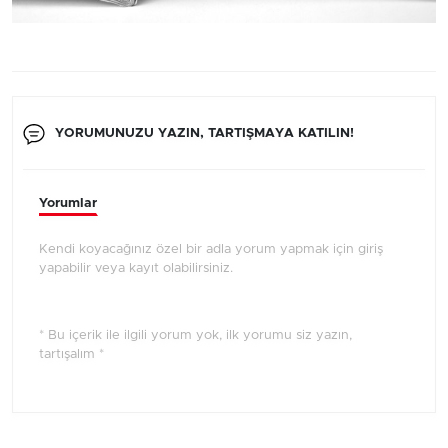
YORUMUNUZU YAZIN, TARTIŞMAYA KATILIN!
Yorumlar
Kendi koyacağınız özel bir adla yorum yapmak için giriş
yapabilir veya kayıt olabilirsiniz.
* Bu içerik ile ilgili yorum yok, ilk yorumu siz yazın,
tartışalım *