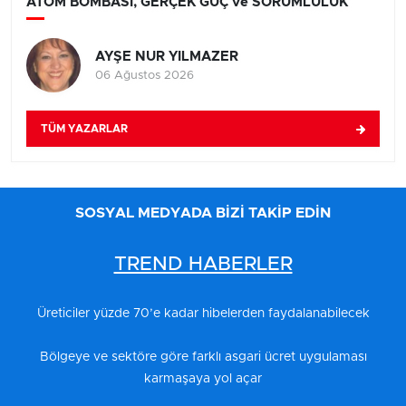
ATOM BOMBASI, GERÇEK GÜÇ ve SORUMLULUK
AYŞE NUR YILMAZER
06 Ağustos 2026
TÜM YAZARLAR
SOSYAL MEDYADA BİZİ TAKİP EDİN
TREND HABERLER
Üreticiler yüzde 70’e kadar hibelerden faydalanabilecek
Bölgeye ve sektöre göre farklı asgari ücret uygulaması
karmaşaya yol açar