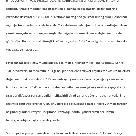
bir de ben varım! Aaaa sokaktan geçen iki kadın da sonradan katıldı, böyle bir seyirci
kadrosu. Anladığım kadarıyla restoran sahibi hanım, kadın emeğini değerlendirme
vakfından destek alıp, 10-15 kadını restoran mutfağında çalışmak için eğitiyor. Donanımlı
aşçı öğretmen sözlerine şöyle başladı: “Aslında hayran olduğumuz Fransız mutfağının tüm
yemek ve reçeteleri bizden çalınmıştır. Biz değerlendiremedik, onlar değerlendirip, ileri
götürdüler. Bunun en bariz örneği 3. Yüzyılda yapılan “büfe” mozaiğidir, orada enginar da
var, başka yemekler de… -
Söylediği mozaik, Hatay müzesindedir, benim de bir iki yazım var konu üzerine…- Sonra:
“Siz, ot yemesini bilmiyorsunuz… Ege bölgesinden daha fazla ot çeşidi sizde var, siz, bu otları
değerlendirmek zorundasınız.” Donanımlı aşçı, yerel insanların ne yediğini yeteri kadar
bilmiyor bence… Köylüler mevsiminde çıkan otlardan gayet güzel yemekler yapıyorlar. Şu
sırada tırşik/gavur pancarı denilen hafif zehirli bir ot var onu dövme ile pişirip, yoğurt ile
karıştırıp ekşiterek yiyorlar. Çoğu onu dertlere deva, senede en az bir kere yenmesi gereken
ot gibi düşünüp tüketiyor. Ebegümeci, kaz ayağı, hardal, yabani semiz otu, ismini
hatırlayamadığım başka otlar da yiyorlar.
Sorum şu: Bir gurup insana dayatma ile yemek kültürü kazandırılır mı? Donanımlı aşçı: