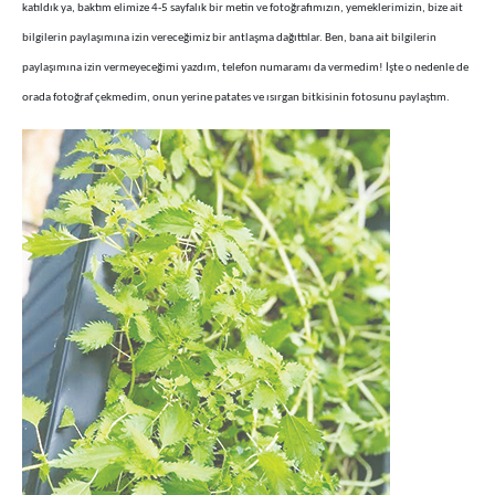
katıldık ya, baktım elimize 4-5 sayfalık bir metin ve fotoğrafımızın, yemeklerimizin, bize ait
bilgilerin paylaşımına izin vereceğimiz bir antlaşma dağıttılar. Ben, bana ait bilgilerin
paylaşımına izin vermeyeceğimi yazdım, telefon numaramı da vermedim! İşte o nedenle de
orada fotoğraf çekmedim, onun yerine patates ve ısırgan bitkisinin fotosunu paylaştım.