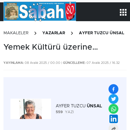
MAKALELER
YAZARLAR
AYFER TUZCU ÜNSAL
Yemek Kültürü üzerine…
YAYINLAMA:
08 Aralık 2025 / 00.00 |
GÜNCELLEME:
07 Aralık 2025 / 16.32
AYFER TUZCU
ÜNSAL
559
YAZI