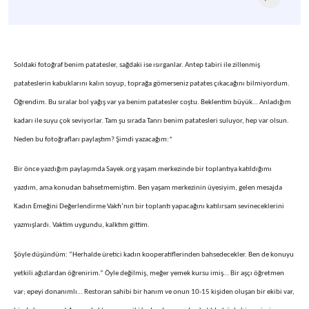
Soldaki fotoğraf benim patatesler, sağdaki ise ısırganlar. Antep tabiri ile zillenmiş
patateslerin kabuklarını kalın soyup, toprağa gömerseniz patates çıkacağını bilmiyordum.
Öğrendim. Bu sıralar bol yağış var ya benim patatesler coştu. Beklentim büyük… Anladığım
kadarı ile suyu çok seviyorlar. Tam şu sırada Tanrı benim patatesleri suluyor, hep var olsun.
Neden bu fotoğrafları paylaştım? Şimdi yazacağım:*
Bir önce yazdığım paylaşımda Sayek.org yaşam merkezinde bir toplantıya katıldığımı
yazdım, ama konudan bahsetmemiştim. Ben yaşam merkezinin üyesiyim, gelen mesajda
Kadın Emeğini Değerlendirme Vakfı’nın bir toplantı yapacağını katılırsam sevineceklerini
yazmışlardı. Vaktim uygundu, kalktım gittim.
Şöyle düşündüm: “Herhalde üretici kadın kooperatiflerinden bahsedecekler. Ben de konuyu
yetkili ağızlardan öğrenirim.” Öyle değilmiş, meğer yemek kursu imiş… Bir aşçı öğretmen
var; epeyi donanımlı… Restoran sahibi bir hanım ve onun 10-15 kişiden oluşan bir ekibi var,