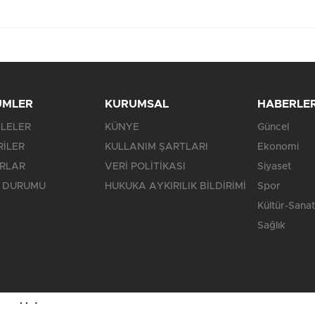
ÜMLER
KURUMSAL
HABERLE
LELER
KÜNYE
Güncel
RİLER
KULLANIM ŞARTLARI
Ekonomi
RLAR
VERİ POLİTİKASI
Siyaset
 DURUMU
HUKUKA AYKIRILIK BİLDİRİMİ
Spor
Kültür-Sanat
Sağlık
 saklıdır.