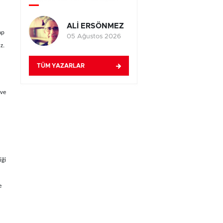
ALİ ERSÖNMEZ
ap
05 Ağustos 2026
z.
TÜM YAZARLAR
 ve
iği
e