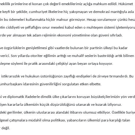
meklilik primlerine el konan çok değerli emeklilerimiz açlığa mahkum edildi. Hükümet
ce keyfi bir şekilde, cumhuriyet ilkelerine hiç yakışmayan ve demokrasi mantığıyla asla
ti için bu ödemeleri kullanmakta hiçbir mahsur görmüyor. Hesap sorulamıyor çünkü hes
in ciddiyeti ve şeffaflığını onur meselesi kabul eden o muhteşem sistemi işletemiyoru
ürde yer almayan tek adam rejiminin ekonomi yönetimine olan güveni sıfırladı.
ve özgürlüklerin genişletilmesi gibi vaatlerde bulunan bir partinin ülkeyi bu kadar
ici. Son yıllarda otoriter eğilimin arttığı ve muhalif seslerin bastırıldığı artık bilinen
leşme söylemi ile pratik arasındaki çelişkiyi ayan beyan ortaya koyuyor.
asi istikrarsızlık ve hukukun üstünlüğünün zayıflığı endişeleri de zirveye tırmandırdı. Bu
cumhurbaşkanı idaresinin güvenilirliğini sorgulatan etken elbette.
ki ve diplomatik ifadelerle dimdik ülke çıkarlarını koruyan büyükelçilerimizin yön verd
ğişen kararlarla ülkemizin küçük düşürüldüğünü utanarak ve kızarak izliyoruz.
rdeki gerilimler, ülkenin uluslararası alandaki itibarını olumsuz etkiliyor. Özellikle Suriy
gesel çatışmalara müdahil olma politikası, yabancıların ülkemizi para karşılığı talan
 değil.