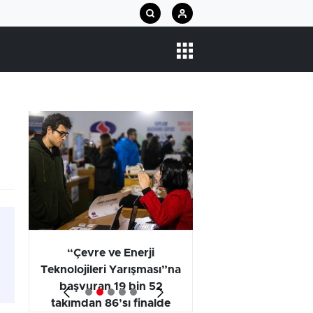
arı
“Çevre ve Enerji
Araştırma Projel
Teknolojileri Yarışması”na
Kategorisi Birincili
başvuran 19 bin 52
Öğrencilerinin
takımdan 86’sı finalde