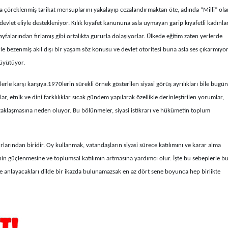
a çöreklenmiş tarikat mensuplarını yakalayıp cezalandırmaktan öte, adında “Milli” ola
vlet eliyle destekleniyor. Kılık kıyafet kanununa asla uymayan garip kıyafetli kadınlar
yfalarından fırlamış gibi ortalıkta gururla dolaşıyorlar. Ülkede eğitim zaten yerlerde
e bezenmiş akıl dışı bir yaşam söz konusu ve devlet otoritesi buna asla ses çıkarmıyo
büyütüyor.
rle karşı karşıya.1970lerin sürekli örnek gösterilen siyasi görüş ayrılıkları bile bugü
r, etnik ve dini farklılıklar sıcak gündem yapılarak özellikle derinleştirilen yorumlar,
zaklaşmasına neden oluyor. Bu bölünmeler, siyasi istikrarı ve hükümetin toplum
larından biridir. Oy kullanmak, vatandaşların siyasi sürece katılımını ve karar alma
nin güçlenmesine ve toplumsal katılımın artmasına yardımcı olur. İşte bu sebeplerle b
ye anlayacakları dilde bir ikazda bulunamazsak en az dört sene boyunca hep birlikte