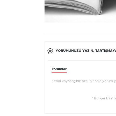
YORUMUNUZU YAZIN, TARTIŞMAYA
Yorumlar
Kendi koyacağınız özel bir adla yorum yap
* Bu içerik ile 