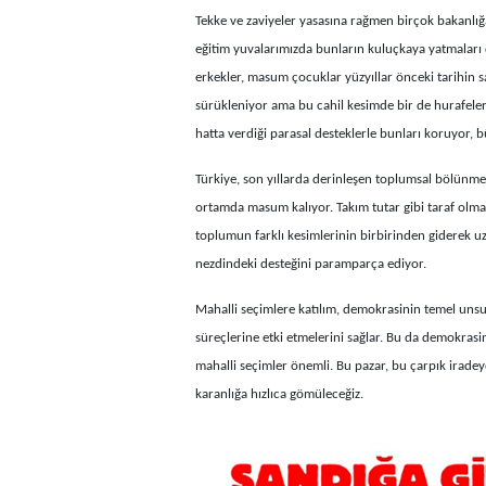
Tekke ve zaviyeler yasasına rağmen birçok bakanlığ
eğitim yuvalarımızda bunların kuluçkaya yatmaları de
erkekler, masum çocuklar yüzyıllar önceki tarihin sa
sürükleniyor ama bu cahil kesimde bir de hurafelerl
hatta verdiği parasal desteklerle bunları koruyor, 
Türkiye, son yıllarda derinleşen toplumsal bölünmele
ortamda masum kalıyor. Takım tutar gibi taraf olmala
toplumun farklı kesimlerinin birbirinden giderek u
nezdindeki desteğini paramparça ediyor.
Mahalli seçimlere katılım, demokrasinin temel unsur
süreçlerine etki etmelerini sağlar. Bu da demokrasi
mahalli seçimler önemli. Bu pazar, bu çarpık irade
karanlığa hızlıca gömüleceğiz.