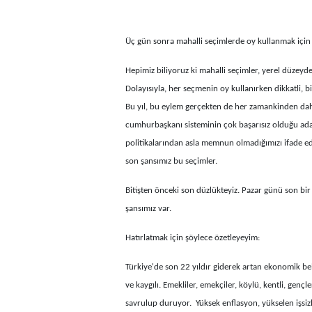
Üç gün sonra mahalli seçimlerde oy kullanmak için 
Hepimiz biliyoruz ki mahalli seçimler, yerel düzeyde
Dolayısıyla, her seçmenin oy kullanırken dikkatli, 
Bu yıl, bu eylem gerçekten de her zamankinden daha
cumhurbaşkanı sisteminin çok başarısız olduğu adalet,
politikalarından asla memnun olmadığımızı ifade ed
son şansımız bu seçimler.
Bitişten önceki son düzlükteyiz. Pazar günü son bi
şansımız var.
Hatırlatmak için şöylece özetleyeyim:
Türkiye'de son 22 yıldır giderek artan ekonomik be
ve kaygılı. Emekliler, emekçiler, köylü, kentli, genç
savrulup duruyor. Yüksek enflasyon, yükselen işsiz