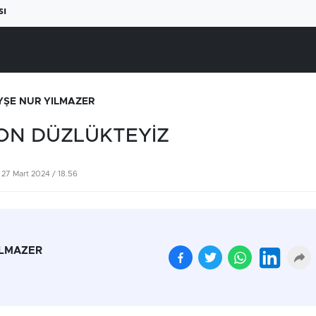
sı
YŞE NUR YILMAZER
SON DÜZLÜKTEYİZ
27 Mart 2024 / 18.56
ILMAZER
Beyaz ete büyük zam
Yüksek elektrik fatural
geliyor
çiftçiyi üretimden
uzaklaştırıyor