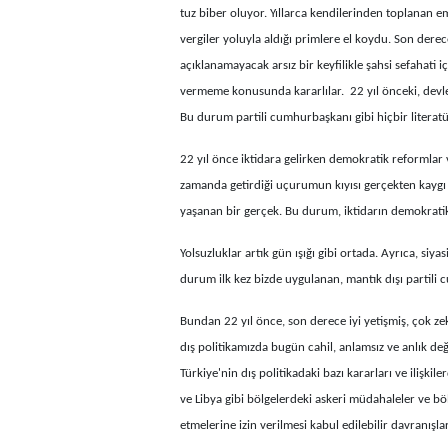
tuz biber oluyor. Yıllarca kendilerinden toplanan e
vergiler yoluyla aldığı primlere el koydu. Son dere
açıklanamayacak arsız bir keyfilikle şahsi sefaha
vermeme konusunda kararlılar. 22 yıl önceki, devlet
Bu durum partili cumhurbaşkanı gibi hiçbir literat
22 yıl önce iktidara gelirken demokratik reformlar 
zamanda getirdiği uçurumun kıyısı gerçekten kaygı ver
yaşanan bir gerçek. Bu durum, iktidarın demokratik
Yolsuzluklar artık gün ışığı gibi ortada. Ayrıca, siy
durum ilk kez bizde uygulanan, mantık dışı partili 
Bundan 22 yıl önce, son derece iyi yetişmiş, çok ze
dış politikamızda bugün cahil, anlamsız ve anlık de
Türkiye'nin dış politikadaki bazı kararları ve ilişkile
ve Libya gibi bölgelerdeki askeri müdahaleler ve böl
etmelerine izin verilmesi kabul edilebilir davranışlar