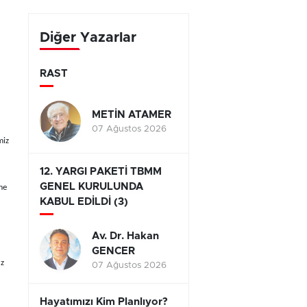
yarışıyor
Diğer Yazarlar
RAST
METİN ATAMER
07 Ağustos 2026
miz
12. YARGI PAKETİ TBMM
GENEL KURULUNDA
me
KABUL EDİLDİ (3)
Av. Dr. Hakan
GENCER
uz
07 Ağustos 2026
Hayatımızı Kim Planlıyor?