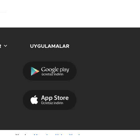
R
UYGULAMALAR
Yazılım:
Moradam Haber Yazılımı