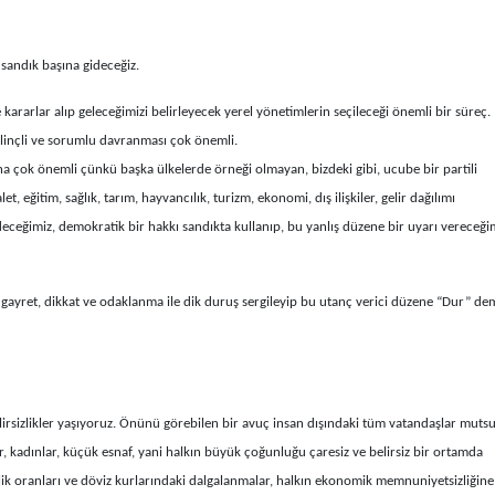
sandık başına gideceğiz.
 kararlar alıp geleceğimizi belirleyecek yerel yönetimlerin seçileceği önemli bir süreç.
bilinçli ve sorumlu davranması çok önemli.
 çok önemli çünkü başka ülkelerde örneği olmayan, bizdeki gibi, ucube bir partili
 eğitim, sağlık, tarım, hayvancılık, turizm, ekonomi, dış ilişkiler, gelir dağılımı
eceğimiz, demokratik bir hakkı sandıkta kullanıp, bu yanlış düzene bir uyarı vereceği
r gayret, dikkat ve odaklanma ile dik duruş sergileyip bu utanç verici düzene “Dur” de
lirsizlikler yaşıyoruz. Önünü görebilen bir avuç insan dışındaki tüm vatandaşlar muts
ler, kadınlar, küçük esnaf, yani halkın büyük çoğunluğu çaresiz ve belirsiz bir ortamda
lik oranları ve döviz kurlarındaki dalgalanmalar, halkın ekonomik memnuniyetsizliğine