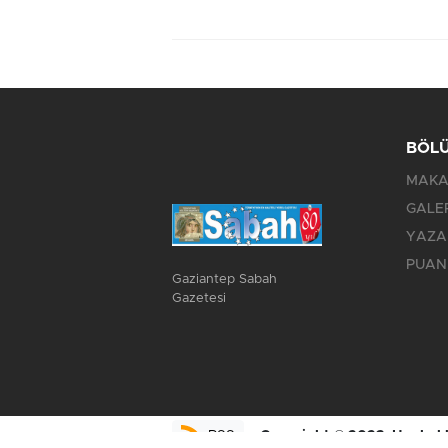
BÖL
MAKA
GALE
YAZA
PUAN
Gaziantep Sabah
Gazetesi
Copyright © 2023. Her hakkı
RSS