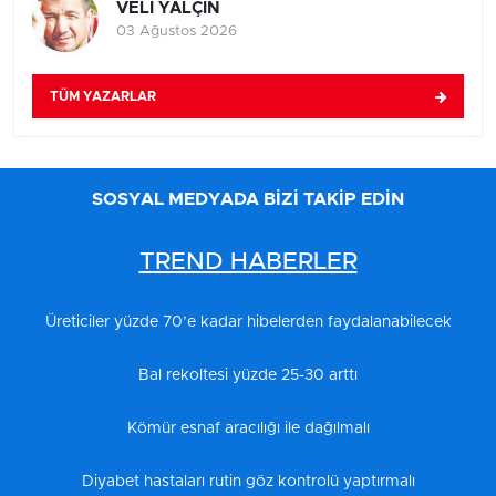
VELİ YALÇIN
03 Ağustos 2026
TÜM YAZARLAR
SOSYAL MEDYADA BİZİ TAKİP EDİN
TREND HABERLER
Üreticiler yüzde 70’e kadar hibelerden faydalanabilecek
Bal rekoltesi yüzde 25-30 arttı
Kömür esnaf aracılığı ile dağılmalı
Diyabet hastaları rutin göz kontrolü yaptırmalı