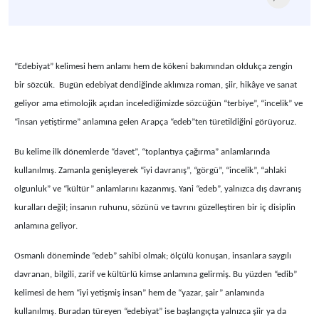
“Edebiyat” kelimesi hem anlamı hem de kökeni bakımından oldukça zengin
bir sözcük. Bugün edebiyat dendiğinde aklımıza roman, şiir, hikâye ve sanat
geliyor ama etimolojik açıdan incelediğimizde sözcüğün “terbiye”, “incelik” ve
“insan yetiştirme” anlamına gelen Arapça “edeb”ten türetildiğini görüyoruz.
Bu kelime ilk dönemlerde “davet”, “toplantıya çağırma” anlamlarında
kullanılmış. Zamanla genişleyerek “iyi davranış”, “görgü”, “incelik”, “ahlaki
olgunluk” ve “kültür” anlamlarını kazanmış. Yani “edeb”, yalnızca dış davranış
kuralları değil; insanın ruhunu, sözünü ve tavrını güzelleştiren bir iç disiplin
anlamına geliyor.
Osmanlı döneminde “edeb” sahibi olmak; ölçülü konuşan, insanlara saygılı
davranan, bilgili, zarif ve kültürlü kimse anlamına gelirmiş. Bu yüzden “edib”
kelimesi de hem “iyi yetişmiş insan” hem de “yazar, şair” anlamında
kullanılmış. Buradan türeyen “edebiyat” ise başlangıçta yalnızca şiir ya da