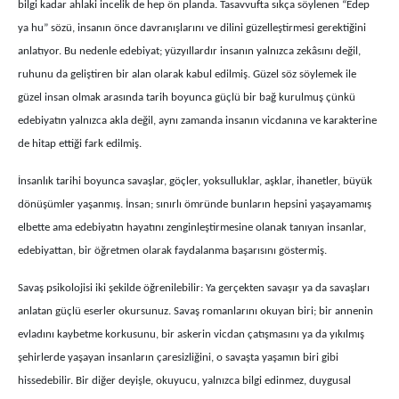
bilgi kadar ahlaki incelik de hep ön planda. Tasavvufta sıkça söylenen “Edep
ya hu” sözü, insanın önce davranışlarını ve dilini güzelleştirmesi gerektiğini
anlatıyor. Bu nedenle edebiyat; yüzyıllardır insanın yalnızca zekâsını değil,
ruhunu da geliştiren bir alan olarak kabul edilmiş. Güzel söz söylemek ile
güzel insan olmak arasında tarih boyunca güçlü bir bağ kurulmuş çünkü
edebiyatın yalnızca akla değil, aynı zamanda insanın vicdanına ve karakterine
de hitap ettiği fark edilmiş.
İnsanlık tarihi boyunca savaşlar, göçler, yoksulluklar, aşklar, ihanetler, büyük
dönüşümler yaşanmış. İnsan; sınırlı ömründe bunların hepsini yaşayamamış
elbette ama edebiyatın hayatını zenginleştirmesine olanak tanıyan insanlar,
edebiyattan, bir öğretmen olarak faydalanma başarısını göstermiş.
Savaş psikolojisi iki şekilde öğrenilebilir: Ya gerçekten savaşır ya da savaşları
anlatan güçlü eserler okursunuz. Savaş romanlarını okuyan biri; bir annenin
evladını kaybetme korkusunu, bir askerin vicdan çatışmasını ya da yıkılmış
şehirlerde yaşayan insanların çaresizliğini, o savaşta yaşamın biri gibi
hissedebilir. Bir diğer deyişle, okuyucu, yalnızca bilgi edinmez, duygusal