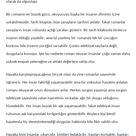
olarak da olgunlaşır.
Bir romanın en büyük gücü, okuyucuyu başka bir insanın zihninin içine
sokabilmesidir. Tarih kitapları bize savaşların tarihini anlatır; fakat romanlar
savaşların insan ruhunda açtığı yaraları gösterir. Bir tarih kitabında binlerce
insanın öldüğü yazabilir; ama iyi yazılmış bir romanda tek bir çocuğun
korkusu bile insanın yüreğini sarsabilir. Çünkü edebiyat sayılarla değil,
duygularla konuşur. İşte bu nedenle roman okuyan insanlar çoğu zaman daha
yüksek empati yeteneğine ve ahlaki değerlere sahip olur.
Hayatta karşılaşmayacağımız birçok olayı da yine romanlar sayesinde
öğreniriz. Her insan fakirliği yaşamayabilir ama bir yoksulun hayatını anlatan
romanı okuyarak onun dünyasını anlar. Herkes sürgün yaşamaz ama sürgün
edebiyatı sayesinde vatan hasretinin ne kadar ağır bir duygu olduğunu
hissedebilir. Her insan büyük bir aşk yaşamayabilir; fakat edebiyat insan
ruhunun aşk karşısındaki kırılganlığını gösterebilir. Böylece kişi kendi
hayatında hiç deneyimlemediği duygular hakkında bile fikir sahibi olur.
Hayatta kimi insanlar çıkarcıdır, kimileri fedakârdır; bazıları korkaktır, bazıları