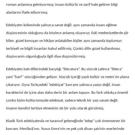
roman anlamına gelmiyormuş; insanı kültürlü ve zarif hale getiren bilgi
alanlarını ifade ediyormuş.
Edebiyatın kökeninde yalnızca sanat değil, aynı zamanda insanı eğitme
düşüncesinin olduğunu da böylece anlamış oluyoruz. Eski medeniyetlerde şiir
bilen, güzel konuşan ve hikâye anlatabilen kişiler aynı zamanda toplumun
terbiyeli ve bilgili insanları kabul edilirmiş. Çünkü dilin güzel kullanılması,
düşüncenin olgunluğuyla ilgili diye düşünülürmüş.
Edebiyatın batı dillerindeki karşılığı “literature”. Bu sözcük Latince “littera”
yani “harf” sözcüğünden geliyor. Sözcük içeriği yazılı kültür ve metni ön plana
çıkarıyor. Oysa Türkçedeki “edebiyat” kavramı yalnızca yazıyı değil, insan
karakterini de içine alan daha derin bir anlam taşıyor. Bu fark oldukça önemli
çünkü bizim kültürümüzde edebiyat, sadece teknik bir yazı sanatı değil;
insanın kendini terbiye etmesinin de bir yolu olarak görülmüş.
Klasik Türk edebiyatında ve tasavvuf geleneğinde “edep” çok önemsenen bir
kavram. Mevlânâ’nın, Yunus Emre’nin ve pek çok divan şairinin eserlerinde