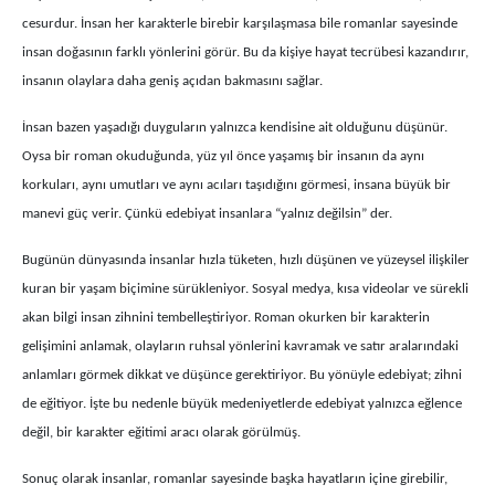
cesurdur. İnsan her karakterle birebir karşılaşmasa bile romanlar sayesinde
insan doğasının farklı yönlerini görür. Bu da kişiye hayat tecrübesi kazandırır,
insanın olaylara daha geniş açıdan bakmasını sağlar.
İnsan bazen yaşadığı duyguların yalnızca kendisine ait olduğunu düşünür.
Oysa bir roman okuduğunda, yüz yıl önce yaşamış bir insanın da aynı
korkuları, aynı umutları ve aynı acıları taşıdığını görmesi, insana büyük bir
manevi güç verir. Çünkü edebiyat insanlara “yalnız değilsin” der.
Bugünün dünyasında insanlar hızla tüketen, hızlı düşünen ve yüzeysel ilişkiler
kuran bir yaşam biçimine sürükleniyor. Sosyal medya, kısa videolar ve sürekli
akan bilgi insan zihnini tembelleştiriyor. Roman okurken bir karakterin
gelişimini anlamak, olayların ruhsal yönlerini kavramak ve satır aralarındaki
anlamları görmek dikkat ve düşünce gerektiriyor. Bu yönüyle edebiyat; zihni
de eğitiyor. İşte bu nedenle büyük medeniyetlerde edebiyat yalnızca eğlence
değil, bir karakter eğitimi aracı olarak görülmüş.
Sonuç olarak insanlar, romanlar sayesinde başka hayatların içine girebilir,