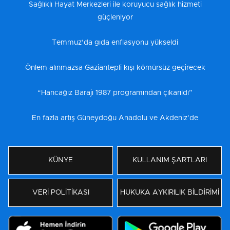
Sağlıklı Hayat Merkezleri ile koruyucu sağlık hizmeti
güçleniyor
Temmuz’da gıda enflasyonu yükseldi
Önlem alınmazsa Gaziantepli kışı kömürsüz geçirecek
“Hancağız Barajı 1987 programından çıkarıldı”
En fazla artış Güneydoğu Anadolu ve Akdeniz’de
KÜNYE
KULLANIM ŞARTLARI
VERİ POLİTİKASI
HUKUKA AYKIRILIK BİLDİRİMİ