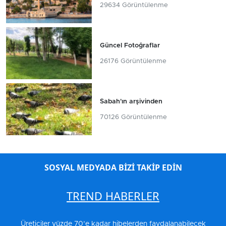
29634 Görüntülenme
Güncel Fotoğraflar
26176 Görüntülenme
Sabah'ın arşivinden
70126 Görüntülenme
SOSYAL MEDYADA BİZİ TAKİP EDİN
TREND HABERLER
Üreticiler yüzde 70’e kadar hibelerden faydalanabilecek