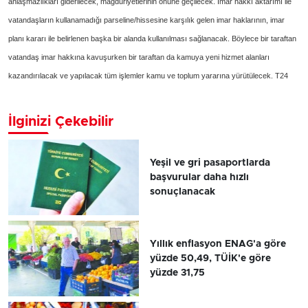
anlaşmazlıkları giderilecek, mağduriyetlerinin önüne geçilecek. İmar hakkı aktarımı ile
vatandaşların kullanamadığı parseline/hissesine karşılık gelen imar haklarının, imar
planı kararı ile belirlenen başka bir alanda kullanılması sağlanacak. Böylece bir taraftan
vatandaş imar hakkına kavuşurken bir taraftan da kamuya yeni hizmet alanları
kazandırılacak ve yapılacak tüm işlemler kamu ve toplum yararına yürütülecek. T24
İlginizi Çekebilir
Yeşil ve gri pasaportlarda
başvurular daha hızlı
sonuçlanacak
Yıllık enflasyon ENAG'a göre
yüzde 50,49, TÜİK'e göre
yüzde 31,75