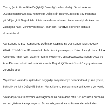
Çevre, Şehircilik ve İklim Değişikliği Bakanlığı’nın hazırladığı, “Arazi ve Arsa
Düzenlemeleri Hakkında Yönetmelik Değişikliği” Resmi Gazete’de yayımlanarak
yürürlüğe girdi. Değişiklikle birlikte vatandaşların kamu hizmet alanı içinde kalan ve
yapılaşma hakkı verilmeyen hakları, imar planı kararıyla belirlenen alanlara
aktarılabilecek.
Köy Kanunu ile Bazı Kanunlarda Değişiklik Yapılmasına Dair Kanun Teklifi, 5 Aralık
2024’te TBMM Genel Kurulu'nda kabul edilerek yasalaşmıştı. Düzenlemeyle İmar Hakkı
Kanunu'na "imar hakkı aktarımı" tanımı eklenirken, bu kapsamda hazırlanan “Arazi ve
Arsa Düzenlemeleri Hakkında Yönetmelik Değişikliği” Resmi Gazete’de yayımlanarak
yürürlüğe girdi.
Milyonlarca vatandaşı ilgilendiren değişikliği sosyal medya hesabından duyuran Çevre,
Şehircilik ve İklim Değişikliği Bakanı Murat Kurum, paylaşımında şu ifadelere yer verdi:
"Vatandaşlarımızın hayatını kolaylaştıracak bir adım daha attık. Uzun yıllardır süren bir
sorunu çözüme kavuşturuyoruz. Bu kararla; parseli kamu hizmet alanında kalan