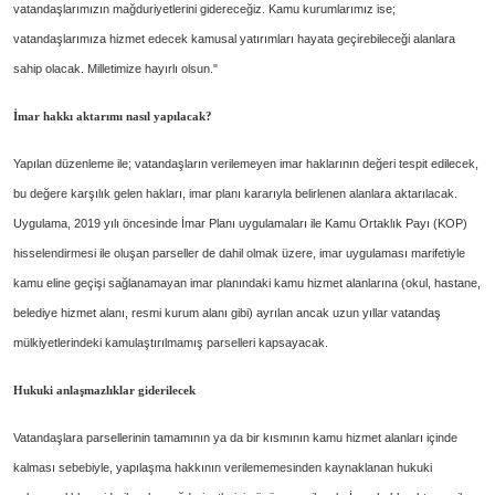
vatandaşlarımızın mağduriyetlerini gidereceğiz. Kamu kurumlarımız ise;
vatandaşlarımıza hizmet edecek kamusal yatırımları hayata geçirebileceği alanlara
sahip olacak. Milletimize hayırlı olsun."
İmar hakkı aktarımı nasıl yapılacak?
Yapılan düzenleme ile; vatandaşların verilemeyen imar haklarının değeri tespit edilecek,
bu değere karşılık gelen hakları, imar planı kararıyla belirlenen alanlara aktarılacak.
Uygulama, 2019 yılı öncesinde İmar Planı uygulamaları ile Kamu Ortaklık Payı (KOP)
hisselendirmesi ile oluşan parseller de dahil olmak üzere, imar uygulaması marifetiyle
kamu eline geçişi sağlanamayan imar planındaki kamu hizmet alanlarına (okul, hastane,
belediye hizmet alanı, resmi kurum alanı gibi) ayrılan ancak uzun yıllar vatandaş
mülkiyetlerindeki kamulaştırılmamış parselleri kapsayacak.
Hukuki anlaşmazlıklar giderilecek
Vatandaşlara parsellerinin tamamının ya da bir kısmının kamu hizmet alanları içinde
kalması sebebiyle, yapılaşma hakkının verilememesinden kaynaklanan hukuki