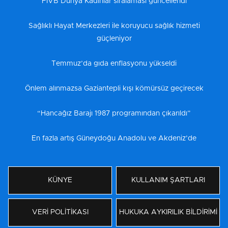
FIVB Dünya Kadınlar sıralaması güncellendi
Sağlıklı Hayat Merkezleri ile koruyucu sağlık hizmeti
güçleniyor
Temmuz’da gıda enflasyonu yükseldi
Önlem alınmazsa Gaziantepli kışı kömürsüz geçirecek
“Hancağız Barajı 1987 programından çıkarıldı”
En fazla artış Güneydoğu Anadolu ve Akdeniz’de
KÜNYE
KULLANIM ŞARTLARI
VERİ POLİTİKASI
HUKUKA AYKIRILIK BİLDİRİMİ