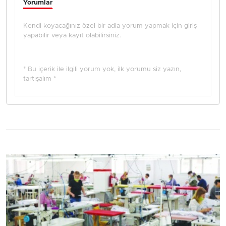
Yorumlar
Kendi koyacağınız özel bir adla yorum yapmak için giriş
yapabilir veya kayıt olabilirsiniz.
* Bu içerik ile ilgili yorum yok, ilk yorumu siz yazın,
tartışalım *