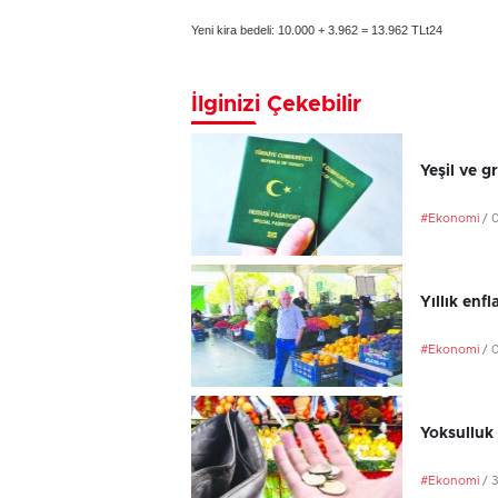
Yeni kira bedeli: 10.000 + 3.962 = 13.962 TLt24
İlginizi Çekebilir
Yeşil ve g
#Ekonomi
/ 
Yıllık en
#Ekonomi
/ 
Yoksulluk 
#Ekonomi
/ 