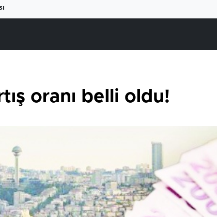
sı
rtış oranı belli oldu!