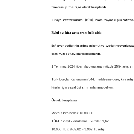
zam oranı yüzde 39,62 olarak hesaplandı.
Türkiye İstatistik Kurumu (TÜİK), Temmuz ayına ilişkin enflasyon
Eylül ayı kira artış oranı belli oldu
Enflasyon verilerinin ardından konut ve işyerlerine uygulanac
oranı yüzde 39,62 olarak hesaplandı.
1 Temmuz 2024 itibarıyla uygulanan yüzde 25’lik artış sını
Türk Borçlar Kanunu’nun 344. maddesine göre, kira artış 
kiraları için yasal üst sınır anlamına geliyor.
Örnek hesaplama
Mevcut kira bedeli: 10.000 TL
TÜFE 12 aylık ortalaması: Yüzde 39,62
10.000 TL x %39,62 = 3.962 TL artış