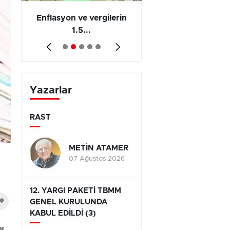
 en
Enflasyon ve vergilerin
Barış yatırımı, üre
1.5...
ve...
Yazarlar
RAST
METİN ATAMER
07 Ağustos 2026
12. YARGI PAKETİ TBMM
GENEL KURULUNDA
KABUL EDİLDİ (3)
van