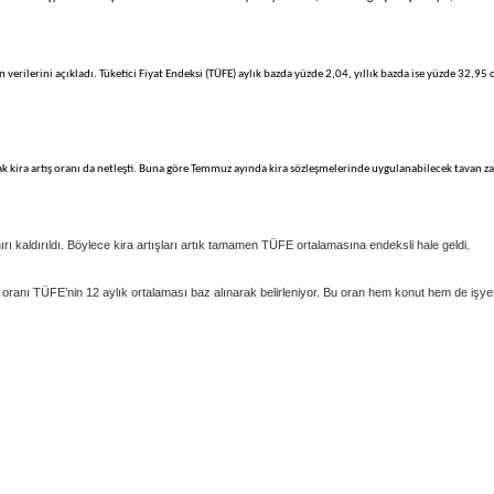
 verilerini açıkladı. Tüketici Fiyat Endeksi (TÜFE) aylık bazda yüzde 2,04, yıllık bazda ise yüzde 32,95 
ak kira artış oranı da netleşti. Buna göre Temmuz ayında kira sözleşmelerinde uygulanabilecek tavan 
rı kaldırıldı. Böylece kira artışları artık tamamen TÜFE ortalamasına endeksli hale geldi.
oranı TÜFE’nin 12 aylık ortalaması baz alınarak belirleniyor. Bu oran hem konut hem de işye