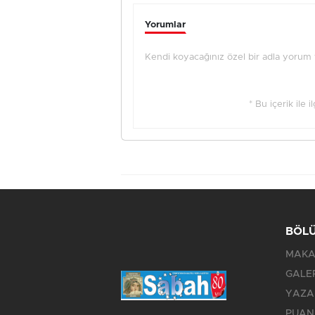
Yorumlar
Kendi koyacağınız özel bir adla yorum ya
* Bu içerik ile 
BÖL
MAKA
GALE
YAZA
PUAN