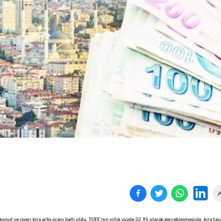
Birçok uyku hastalığının
En ucuz sigara 120 TL,
tan...
pa...
konut ve işyeri kira artış oranı belli oldu. TÜFE’nin yıllık yüzde 32,95 olarak gerçekleşmesiyle, kira ta