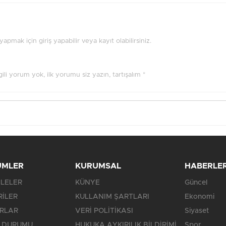
pmak için giriş yapabilir veya kayıt olabilirsiniz.
ilgili yorum yok, ilk yorumu siz yazın, tartışalım *
ÜMLER
KURUMSAL
HABERLE
LELER
KÜNYE
Güncel
RİLER
KULLANIM ŞARTLARI
Ekonomi
RLAR
VERİ POLİTİKASI
Siyaset
 DURUMU
HUKUKA AYKIRILIK BİLDİRİMİ
Spor