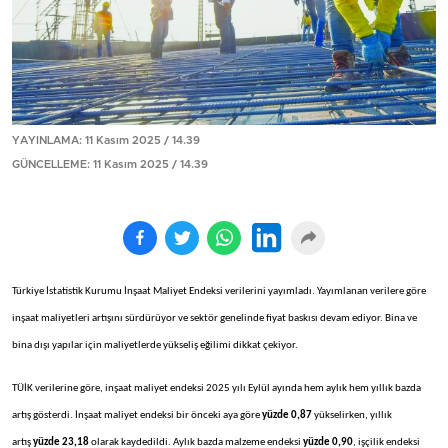
YAYINLAMA: 11 Kasım 2025 / 14.39
GÜNCELLEME: 11 Kasım 2025 / 14.39
Türkiye İstatistik Kurumu İnşaat Maliyet Endeksi verilerini yayımladı. Yayımlanan verilere göre
inşaat maliyetleri artışını sürdürüyor ve sektör genelinde fiyat baskısı devam ediyor. Bina ve
bina dışı yapılar için maliyetlerde yükseliş eğilimi dikkat çekiyor.
TÜİK verilerine göre, inşaat maliyet endeksi 2025 yılı Eylül ayında hem aylık hem yıllık bazda
artış gösterdi. İnşaat maliyet endeksi bir önceki aya göre
yüzde 0,87
yükselirken, yıllık
artış
yüzde 23,18
olarak kaydedildi. Aylık bazda malzeme endeksi
yüzde 0,90
, işçilik endeksi