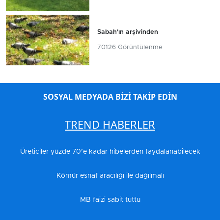
Sabah'ın arşivinden
70126 Görüntülenme
SOSYAL MEDYADA BİZİ TAKİP EDİN
TREND HABERLER
Üreticiler yüzde 70’e kadar hibelerden faydalanabilecek
Kömür esnaf aracılığı ile dağılmalı
MB faizi sabit tuttu