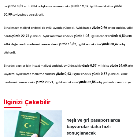
ise
yüzde 0,82
arttı. Yıllık artışta malzeme endeksi
yüzde 19,32
, işçilik endeksi ise
yüzde
30,99
seviyesinde gerçekleşti.
Bina inşaatı maliyet endeksi de eylül ayında yükseldi. Aylık bazda
yüzde 0,96
artan endeks, yıllık
bazda
yüzde 22,75
yükseldi. Aylık malzeme endeksi
yüzde 1,06
, işçilik endeksi
yüzde 0,80
arttı.
Yıllık değerlendirmede malzeme endeksi
yüzde 18,82
, işçilik endeksi ise
yüzde 30,47
artış
gösterdi.
Bina dışı yapılar için inşaat maliyet endeksi, eylülde aylık
yüzde 0,57
, yıllık ise
yüzde 24,60
artış
kaydetti. Aylık bazda malzeme endeksi
yüzde 0,43
, işçilik endeksi
yüzde 0,87
yükseldi. Yıllık
bazda malzeme endeksi
yüzde 20,91
, işçilik endeksi ise
yüzde 32,86
artış gösterdi. cumhuriyet
İlginizi Çekebilir
Yeşil ve gri pasaportlarda
başvurular daha hızlı
sonuçlanacak