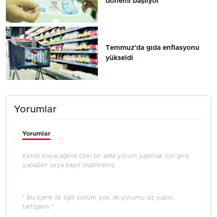
dönemi başlıyor
Temmuz’da gıda enflasyonu
yükseldi
Yorumlar
Yorumlar
Kendi koyacağınız özel bir adla yorum yapmak için giriş
yapabilir veya kayıt olabilirsiniz.
* Bu içerik ile ilgili yorum yok, ilk yorumu siz yazın,
tartışalım *