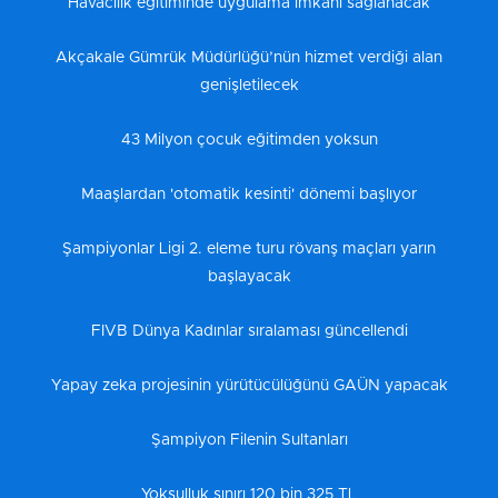
Havacılık eğitiminde uygulama imkanı sağlanacak
Akçakale Gümrük Müdürlüğü’nün hizmet verdiği alan
genişletilecek
43 Milyon çocuk eğitimden yoksun
Maaşlardan 'otomatik kesinti' dönemi başlıyor
Şampiyonlar Ligi 2. eleme turu rövanş maçları yarın
başlayacak
FIVB Dünya Kadınlar sıralaması güncellendi
Yapay zeka projesinin yürütücülüğünü GAÜN yapacak
Şampiyon Filenin Sultanları
Yoksulluk sınırı 120 bin 325 TL