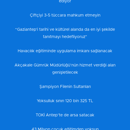
ediyor
Çiftçiyi 3-5 tüccara mahkum etmeyin
“Gaziantep'i tarihi ve kültürel alanda da en iyi şekilde
tanıtmayı hedefliyoruz"
Havacılık eğitiminde uygulama imkanı sağlanacak
Akçakale Gümrük Müdürlüğü’nün hizmet verdiği alan
genişletilecek
Şampiyon Filenin Sultanları
Yoksulluk sınırı 120 bin 325 TL
TOKİ Antep’te de arsa satacak
43 Milyon çocuk eğitimden yoksun