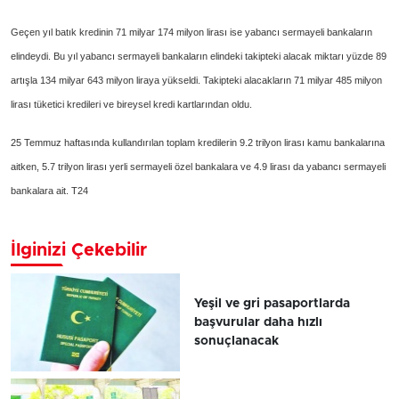
Geçen yıl batık kredinin 71 milyar 174 milyon lirası ise yabancı sermayeli bankaların
elindeydi. Bu yıl yabancı sermayeli bankaların elindeki takipteki alacak miktarı yüzde 89
artışla 134 milyar 643 milyon liraya yükseldi. Takipteki alacakların 71 milyar 485 milyon
lirası tüketici kredileri ve bireysel kredi kartlarından oldu.
25 Temmuz haftasında kullandırılan toplam kredilerin 9.2 trilyon lirası kamu bankalarına
aitken, 5.7 trilyon lirası yerli sermayeli özel bankalara ve 4.9 lirası da yabancı sermayeli
bankalara ait. T24
İlginizi Çekebilir
Yeşil ve gri pasaportlarda
başvurular daha hızlı
sonuçlanacak