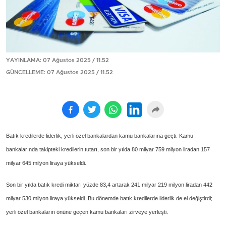
YAYINLAMA: 07 Ağustos 2025 / 11.52
GÜNCELLEME: 07 Ağustos 2025 / 11.52
Batık kredilerde liderlik, yerli özel bankalardan kamu bankalarına geçti. Kamu
bankalarında takipteki kredilerin tutarı, son bir yılda 80 milyar 759 milyon liradan 157
milyar 645 milyon liraya yükseldi.
Son bir yılda batık kredi miktarı yüzde 83,4 artarak 241 milyar 219 milyon liradan 442
milyar 530 milyon liraya yükseldi. Bu dönemde batık kredilerde liderlik de el değiştirdi;
yerli özel bankaların önüne geçen kamu bankaları zirveye yerleşti.