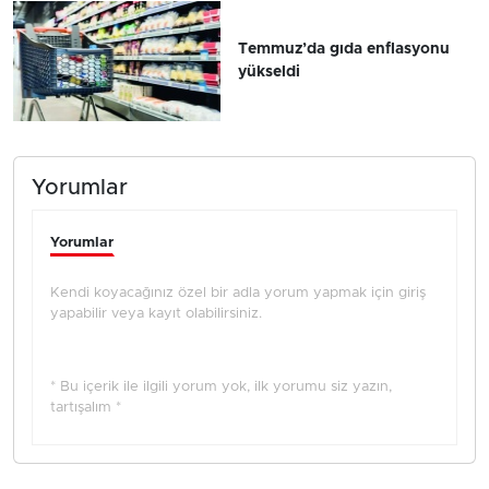
Temmuz’da gıda enflasyonu
yükseldi
Yorumlar
Yorumlar
Kendi koyacağınız özel bir adla yorum yapmak için giriş
yapabilir veya kayıt olabilirsiniz.
* Bu içerik ile ilgili yorum yok, ilk yorumu siz yazın,
tartışalım *