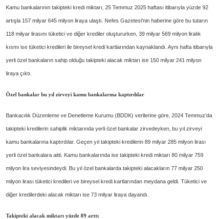
Kamu bankalarının takipteki kredi miktarı, 25 Temmuz 2025 haftası itibarıyla yüzde 92
artışla 157 milyar 645 milyon liraya ulaştı. Nefes Gazetesi'nin haberine göre bu tutarın
118 milyar lirasını tüketici ve diğer krediler oluştururken, 39 milyar 569 milyon liralık
kısmı ise tüketici kredileri ile bireysel kredi kartlarından kaynaklandı. Aynı hafta itibarıyla
yerli özel bankaların sahip olduğu takipteki alacak miktarı ise 150 milyar 241 milyon
liraya çıktı.
Özel bankalar bu yıl zirveyi kamu bankalarına kaptırdılar
Bankacılık Düzenleme ve Denetleme Kurumu (BDDK) verilerine göre, 2024 Temmuz’da
takipteki kredilerin sahiplik miktarında yerli özel bankalar zirvedeyken, bu yıl zirveyi
kamu bankalarına kaptırdılar. Geçen yıl takipteki kredilerin 89 milyar 285 milyon lirası
yerli özel bankalara aitti. Kamu bankalarında ise takipteki kredi miktarı 80 milyar 759
milyon lira seviyesindeydi. Bu yıl özel bankalarda takipteki alacakların 77 milyar 250
milyon lirası tüketici kredileri ve bireysel kredi kartlarından meydana geldi. Tüketici ve
diğer kredilerdeki alacak miktarı ise 73 milyar liraya dayandı.
Takipteki alacak miktarı yüzde 89 arttı