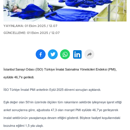
YAYINLAMA: 01 Ekim 2025 / 12.07
GÜNCELLEME: 01 Ekim 2025 / 12.07
İstanbul Sanayi Odası (İSO) Türkiye İmalat Satınalma Yöneticileri Endeksi (PMI),
eylülde 46,7'e geriledi.
İSO Türkiye İmalat PMI anketinin Eylül 2025 dönemi sonuçları açıklandı.
Eşik değer olan 50'nin üzerinde ölçülen tüm rakamların sektörde iyileşmeye işaret ettiği
anket sonuçlarına göre, ağustosta 47,3 olan manşet PMI eylülde 46,7'ye gerileyerek
imalat sektörünün yavaşlamaya devam ettiğini gösterdi. Böylece faaliyet koşullarındaki
bozulma eğilimi 1,5 yıla ulaştı.