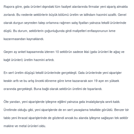
Rapora göre, gıda ürünleri dışındaki tüm faaliyet alanlarında firmalar yeni sipariş almakta
zorlandı. Bu nedenle sektörlerin büyük bölümü üretim ve istihdam hacmini azalttı. Genel
olarak durgun seyreden talep ortamına rağmen satış fiyatları yalnızca tekstil ürünlerinde
düştü. Bu durum, sektörlerin çoğunluğunda girdi maliyetleri enflasyonunun ivme
kazanmasından kaynaklandı.
Geçen ay anket kapsamında izlenen 10 sektörün sadece ikisi (gıda ürünleri ile ağaç ve
kağıt ürünleri) üretim hacmini artırdı.
En sert üretim düşüşü tekstil ürünlerinde gerçekleşti. Gıda ürünlerinde yeni siparişler
keskin arttı ve bu artış önceki döneme göre ivme kazanarak son 19 ayın en yüksek
oranında gerçekleşti. Buna bağlı olarak sektörün üretimi de toparlandı.
Öte yandan, yeni siparişlerde iyileşme eğilimi yalnızca gıda imalatçılarıyla sınırlı kaldı.
Üretimde olduğu gibi, yeni siparişlerde de en sert yavaşlama tekstilde görüldü. Benzer bir
tablo yeni ihracat siparişlerinde de gözlendi ancak bu alanda iyileşme sağlayan tek sektör
makine ve metal ürünleri oldu.