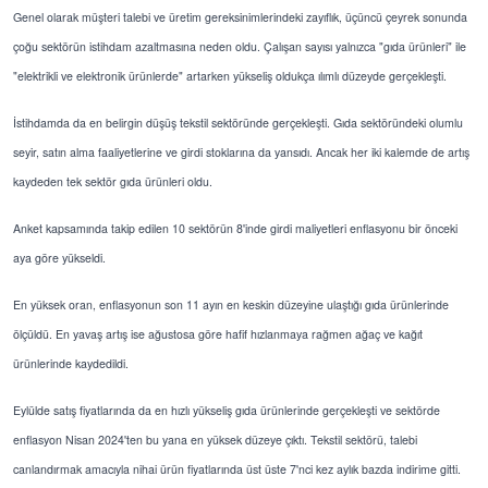
Genel olarak müşteri talebi ve üretim gereksinimlerindeki zayıflık, üçüncü çeyrek sonunda
çoğu sektörün istihdam azaltmasına neden oldu. Çalışan sayısı yalnızca "gıda ürünleri" ile
"elektrikli ve elektronik ürünlerde" artarken yükseliş oldukça ılımlı düzeyde gerçekleşti.
İstihdamda da en belirgin düşüş tekstil sektöründe gerçekleşti. Gıda sektöründeki olumlu
seyir, satın alma faaliyetlerine ve girdi stoklarına da yansıdı. Ancak her iki kalemde de artış
kaydeden tek sektör gıda ürünleri oldu.
Anket kapsamında takip edilen 10 sektörün 8'inde girdi maliyetleri enflasyonu bir önceki
aya göre yükseldi.
En yüksek oran, enflasyonun son 11 ayın en keskin düzeyine ulaştığı gıda ürünlerinde
ölçüldü. En yavaş artış ise ağustosa göre hafif hızlanmaya rağmen ağaç ve kağıt
ürünlerinde kaydedildi.
Eylülde satış fiyatlarında da en hızlı yükseliş gıda ürünlerinde gerçekleşti ve sektörde
enflasyon Nisan 2024'ten bu yana en yüksek düzeye çıktı. Tekstil sektörü, talebi
canlandırmak amacıyla nihai ürün fiyatlarında üst üste 7'nci kez aylık bazda indirime gitti.