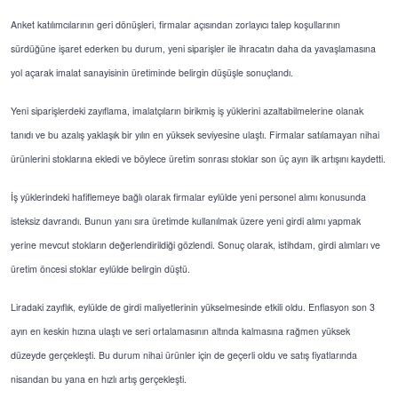
Anket katılımcılarının geri dönüşleri, firmalar açısından zorlayıcı talep koşullarının
sürdüğüne işaret ederken bu durum, yeni siparişler ile ihracatın daha da yavaşlamasına
yol açarak imalat sanayisinin üretiminde belirgin düşüşle sonuçlandı.
Yeni siparişlerdeki zayıflama, imalatçıların birikmiş iş yüklerini azaltabilmelerine olanak
tanıdı ve bu azalış yaklaşık bir yılın en yüksek seviyesine ulaştı. Firmalar satılamayan nihai
ürünlerini stoklarına ekledi ve böylece üretim sonrası stoklar son üç ayın ilk artışını kaydetti.
İş yüklerindeki hafiflemeye bağlı olarak firmalar eylülde yeni personel alımı konusunda
isteksiz davrandı. Bunun yanı sıra üretimde kullanılmak üzere yeni girdi alımı yapmak
yerine mevcut stokların değerlendirildiği gözlendi. Sonuç olarak, istihdam, girdi alımları ve
üretim öncesi stoklar eylülde belirgin düştü.
Liradaki zayıflık, eylülde de girdi maliyetlerinin yükselmesinde etkili oldu. Enflasyon son 3
ayın en keskin hızına ulaştı ve seri ortalamasının altında kalmasına rağmen yüksek
düzeyde gerçekleşti. Bu durum nihai ürünler için de geçerli oldu ve satış fiyatlarında
nisandan bu yana en hızlı artış gerçekleşti.