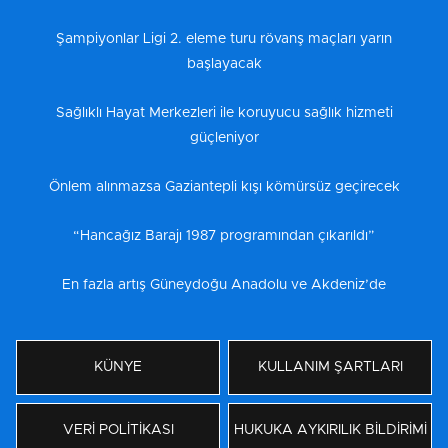
Şampiyonlar Ligi 2. eleme turu rövanş maçları yarın
başlayacak
Sağlıklı Hayat Merkezleri ile koruyucu sağlık hizmeti
güçleniyor
Önlem alınmazsa Gaziantepli kışı kömürsüz geçirecek
“Hancağız Barajı 1987 programından çıkarıldı”
En fazla artış Güneydoğu Anadolu ve Akdeniz’de
KÜNYE
KULLANIM ŞARTLARI
VERİ POLİTİKASI
HUKUKA AYKIRILIK BİLDİRİMİ