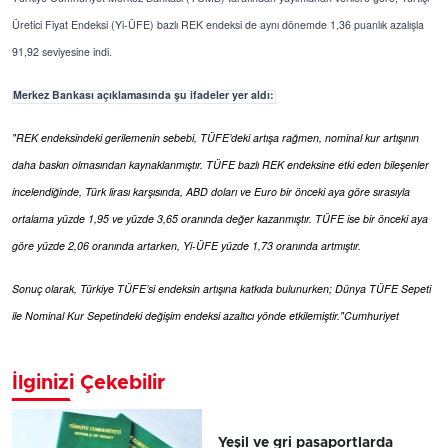
Üretici Fiyat Endeksi (Yi-ÜFE) bazlı REK endeksi de aynı dönemde 1,36 puanlık azalışla
91,92 seviyesine indi.
Merkez Bankası açıklamasında şu ifadeler yer aldı:
"REK endeksindeki gerilemenin sebebi, TÜFE’deki artışa rağmen, nominal kur artışının
daha baskın olmasından kaynaklanmıştır. TÜFE bazlı REK endeksine etki eden bileşenler
incelendiğinde, Türk lirası karşısında, ABD doları ve Euro bir önceki aya göre sırasıyla
ortalama yüzde 1,95 ve yüzde 3,65 oranında değer kazanmıştır. TÜFE ise bir önceki aya
göre yüzde 2,06 oranında artarken, Yi-ÜFE yüzde 1,73 oranında artmıştır.
Sonuç olarak, Türkiye TÜFE’si endeksin artışına katkıda bulunurken; Dünya TÜFE Sepeti
ile Nominal Kur Sepetindeki değişim endeksi azaltıcı yönde etkilemiştir."Cumhuriyet
İlginizi Çekebilir
Yeşil ve gri pasaportlarda