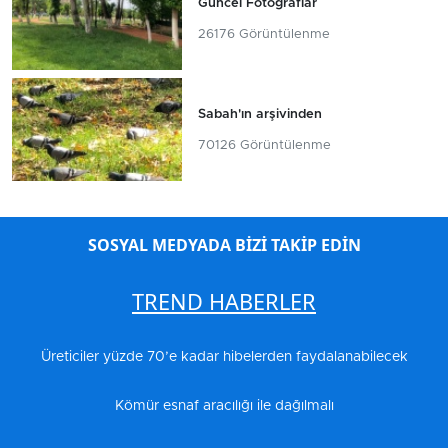
Güncel Fotoğraflar
26176 Görüntülenme
Sabah'ın arşivinden
70126 Görüntülenme
SOSYAL MEDYADA BİZİ TAKİP EDİN
TREND HABERLER
Üreticiler yüzde 70’e kadar hibelerden faydalanabilecek
Kömür esnaf aracılığı ile dağılmalı