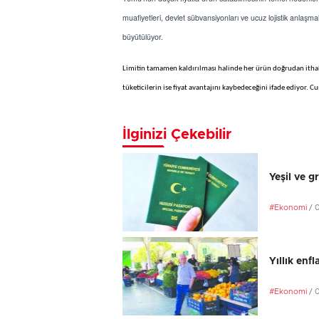
muafiyetleri, devlet sübvansiyonları ve ucuz lojistik anlaşma
büyütülüyor.
Limitin tamamen kaldırılması halinde her ürün doğrudan ithalat
tüketicilerin ise fiyat avantajını kaybedeceğini ifade ediyor. 
İlginizi Çekebilir
Yeşil ve g
#Ekonomi
/ 
Yıllık en
#Ekonomi
/ 