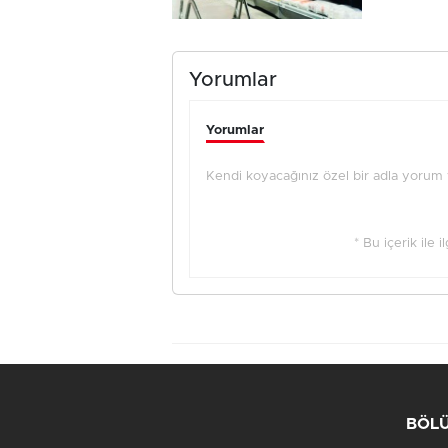
Yorumlar
Yorumlar
Kendi koyacağınız özel bir adla yorum ya
* Bu içerik ile 
BÖL