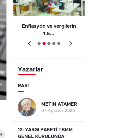
 en
Enflasyon ve vergilerin
Barış yatırımı, üre
1.5...
ve...
Yazarlar
RAST
METİN ATAMER
07 Ağustos 2026
12. YARGI PAKETİ TBMM
GENEL KURULUNDA