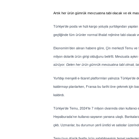
Artık her ürün gümrük mevzuatına tabi olacak ve ek masraf
Türkiye’de posta ve hızlı kargo yoluyla yurtdışından yapılan
geçtiğinde tüm ürünler normal ithalat rejimine tabi olacak
Ekonomim’den alınan habere göre, Çin merkezli Temu ve Shein
milyon dolarlık ürün girişi olduğunu belirtti. Mevzuata aykı
sürüyor. Gelen her ürün gümrük mevzuatına tabi olmalı, ta
Yurtdışı menşeili e-ticaret platformları yalnızca Türkiye’d
kaldırmayı planlarken, Fransa bu tarihi öne çekmek için b
kaldırdı.
Türkiye’de Temu, 2024’te 7 milyon civarında olan kullanıcı 
Hepsiburada’nın kullanıcı sayısının yarısına ulaştı. Bankalar
çıktı. Uzmanlar, bu durumun yerli üretici ve satıcılar üzerinde 
Temu’nun düşük fiyatla ürün satabilmesinin temel nedenleri