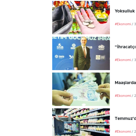
Yoksulluk 
#Ekonomi
/ 
“İhracatç
#Ekonomi
/ 
Maaşlarda
#Ekonomi
/ 
Temmuz’da
#Ekonomi
/ 