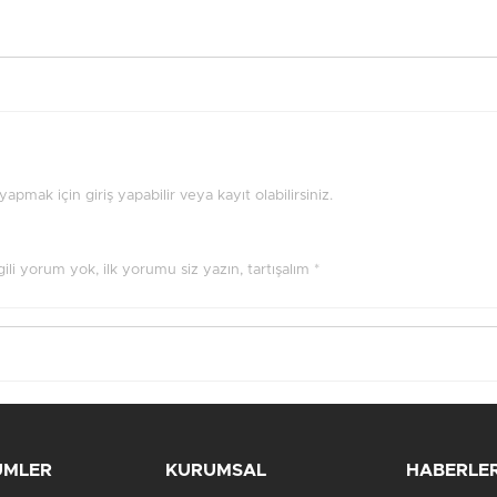
pmak için giriş yapabilir veya kayıt olabilirsiniz.
ilgili yorum yok, ilk yorumu siz yazın, tartışalım *
ÜMLER
KURUMSAL
HABERLE