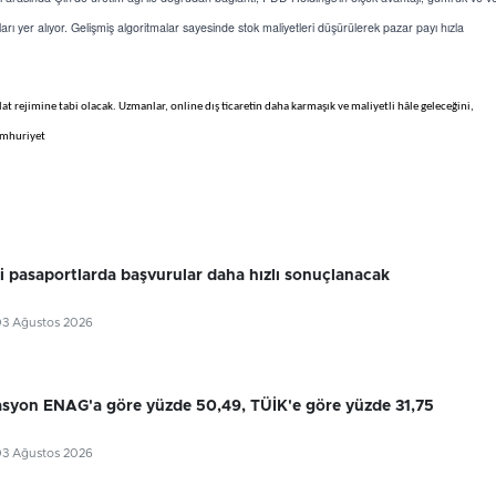
ları yer alıyor. Gelişmiş algoritmalar sayesinde stok maliyetleri düşürülerek pazar payı hızla
 rejimine tabi olacak. Uzmanlar, online dış ticaretin daha karmaşık ve maliyetli hâle geleceğini,
Cumhuriyet
ri pasaportlarda başvurular daha hızlı sonuçlanacak
03 Ağustos 2026
flasyon ENAG'a göre yüzde 50,49, TÜİK'e göre yüzde 31,75
03 Ağustos 2026