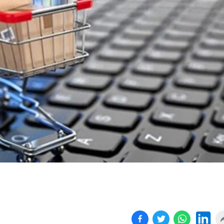
Birçok uyku hastalığının
En ucuz sigara 120 TL,
tan...
pa...