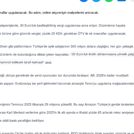
lar uygulanacak. Bu adım, online alışverişin maliyetlerini artıracak.
 alışverişlerde, 30 Euro’luk basitleştirilmiş vergi uygulaması sona eriyor. Düzenleme hayata
 ve türüne göre gümrük vergisi, yüzde 20 KDV, gerekirse ÖTV ile ek masraflar uygulanacak.
 gibi platformların Türkiye’de aylık satışlarının 300 milyon dolara ulaştığını, her gün yaklaşık
rı ürünlerin de bulunduğuna dikkat çeken kaynaklar, “
30 Euro’luk limitin sıfırlanmasına yönelik çal
hammül edilecek tarafı kalmadı
” dedi.
e değil, dünya genelinde de yerel oyuncuları zor durumda bırakıyor. AB, 2028’e kadar muafiyeti
askı yapıyor. Endonezya ise yerli işletmeleri korumak amacıyla Temu’yu uygulama mağazalarında
erişimini Temmuz 2025 itibarıyla 29 milyona yükseltti. Bu sayı Amazon Türkiye’yi geride bırakırke
arası Kart Merkezi verilerine göre 2025’in ilk altı ayında e-ithalat yüzde 65 artarak rekor seviyeye
ciddi baskı yarattığını belirtiyor.
 arasında Çin’de üretim ağı ile doğrudan bağlantı, PDD Holdings’in ölçek avantajı, gümrük ve ve