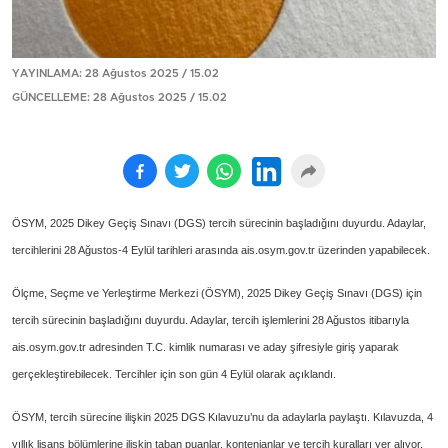
YAYINLAMA: 28 Ağustos 2025 / 15.02
GÜNCELLEME: 28 Ağustos 2025 / 15.02
ÖSYM, 2025 Dikey Geçiş Sınavı (DGS) tercih sürecinin başladığını duyurdu. Adaylar,
tercihlerini 28 Ağustos-4 Eylül tarihleri arasında ais.osym.gov.tr üzerinden yapabilecek.
Ölçme, Seçme ve Yerleştirme Merkezi (ÖSYM), 2025 Dikey Geçiş Sınavı (DGS) için
tercih sürecinin başladığını duyurdu. Adaylar, tercih işlemlerini 28 Ağustos itibarıyla
ais.osym.gov.tr adresinden T.C. kimlik numarası ve aday şifresiyle giriş yaparak
gerçekleştirebilecek. Tercihler için son gün 4 Eylül olarak açıklandı.
ÖSYM, tercih sürecine ilişkin 2025 DGS Kılavuzu’nu da adaylarla paylaştı. Kılavuzda, 4
yıllık lisans bölümlerine ilişkin taban puanlar, kontenjanlar ve tercih kuralları yer alıyor.