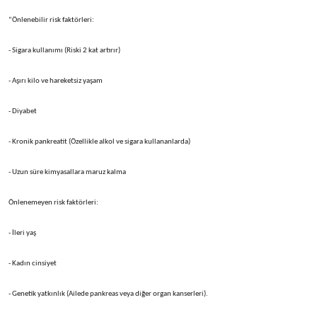
“Önlenebilir risk faktörleri:
- Sigara kullanımı (Riski 2 kat artırır)
- Aşırı kilo ve hareketsiz yaşam
- Diyabet
- Kronik pankreatit (Özellikle alkol ve sigara kullananlarda)
- Uzun süre kimyasallara maruz kalma
Önlenemeyen risk faktörleri:
- İleri yaş
- Kadın cinsiyet
- Genetik yatkınlık (Ailede pankreas veya diğer organ kanserleri).