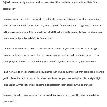
Sağlıklı beslenme, sigaradan uzak durma ve düzenli kontrollerle bu riskler önemli ölçüde
azaltılabilir.”
Pankreas kanserinin, erken dönemde genellikle belirti vermediği için tesadüfen saptandığını
belirten Prof. Dr. Balık, tanıya yönelik şunları söyledi: “Tanıda ultrason, bilgisayarlı tomografi
(BT), manyetik rezonans (MR), endoskopi ve PET-BT kullanılır. Bu yöntemler hem tanı koymada
hem de cerrahi planlamada büyük önem taşır.”
“Pankreas kanserinde en etkili tedavi cerrahidir. Tümörün yeri ve damarlarla ilişkisine göre
organın bir kısmı veya tamamı çıkarılır. Bu ameliyatlar ileri düzey deneyim gerektirdiği için
özelleşmiş cerrahi ekipler tarafından yapılmalıdır” diyen Prof. Dr. Balık, şöyle devam etti:
“Bazı hastalarda önce kemoterapi uygulanarak tümörün küçülmesi sağlanır, ardından cerrahiye
geçilir. Genel Cerrahi uzmanları, bu süreçte onkoloji ve gastroenteroloji ekipleriyle iş birliği
içinde çalışır. Ameliyat sonrası dönemde de hastaların yakın takibi büyük önem taşır.”
Pankreas olmadan da yaşamanın mümkün olduğunu ifade eden Prof. Dr. Balık, şu noktalara
dikkat çekti: