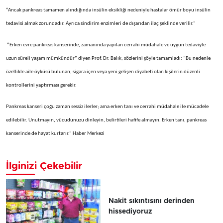
“Ancak pankreas tamamen alındığında insülin eksikliği nedeniyle hastalar ömür boyu insülin
tedavisi almak zorundadır. Ayrıca sindirim enzimleri de dışarıdan ilaç şeklinde verilir.”
“Erken evre pankreas kanserinde, zamanında yapılan cerrahi müdahale ve uygun tedaviyle
uzun süreli yaşam mümkündür” diyen Prof. Dr. Balık, sözlerini şöyle tamamladı: “Bu nedenle
özellikle aile öyküsü bulunan, sigara içen veya yeni gelişen diyabeti olan kişilerin düzenli
kontrollerini yaptırması gerekir.
Pankreas kanseri çoğu zaman sessiz ilerler; ama erken tanı ve cerrahi müdahale ile mücadele
edilebilir. Unutmayın, vücudunuzu dinleyin, belirtileri hafife almayın. Erken tanı, pankreas
kanserinde de hayat kurtarır.” Haber Merkezi
İlginizi Çekebilir
Nakit sıkıntısını derinden
hissediyoruz