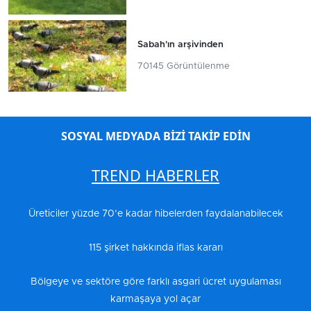
Sabah'ın arşivinden
70145 Görüntülenme
SOSYAL MEDYADA BİZİ TAKİP EDİN
TREND HABERLER
Üreticiler yüzde 70’e kadar hibelerden faydalanabilecek
115 şirket hakkında iflas kararı
Bölgeye ve sektöre göre farklı asgari ücret uygulaması
karmaşaya yol açar