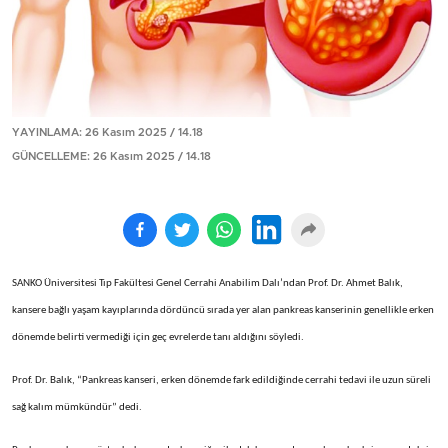
YAYINLAMA: 26 Kasım 2025 / 14.18
GÜNCELLEME: 26 Kasım 2025 / 14.18
SANKO Üniversitesi Tıp Fakültesi Genel Cerrahi Anabilim Dalı’ndan Prof. Dr. Ahmet Balık,
kansere bağlı yaşam kayıplarında dördüncü sırada yer alan pankreas kanserinin genellikle erken
dönemde belirti vermediği için geç evrelerde tanı aldığını söyledi.
Prof. Dr. Balık, “Pankreas kanseri, erken dönemde fark edildiğinde cerrahi tedavi ile uzun süreli
sağ kalım mümkündür” dedi.