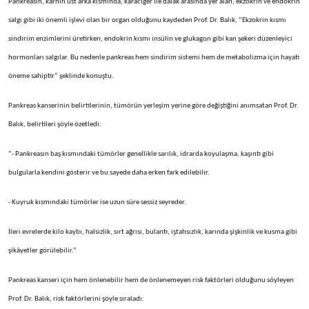
Pankreasın, karnın üst arka kısmında, karaciğer ile dalak arasında yer alan, ekzokrin ve endokrin
salgı gibi iki önemli işlevi olan bir organ olduğunu kaydeden Prof. Dr. Balık, “Ekzokrin kısmı
sindirim enzimlerini üretirken, endokrin kısmı insülin ve glukagon gibi kan şekeri düzenleyici
hormonları salgılar. Bu nedenle pankreas hem sindirim sistemi hem de metabolizma için hayati
öneme sahiptir” şeklinde konuştu.
Pankreas kanserinin belirtilerinin, tümörün yerleşim yerine göre değiştiğini anımsatan Prof. Dr.
Balık, belirtileri şöyle özetledi:
“- Pankreasın baş kısmındaki tümörler genellikle sarılık, idrarda koyulaşma, kaşıntı gibi
bulgularla kendini gösterir ve bu sayede daha erken fark edilebilir.
- Kuyruk kısmındaki tümörler ise uzun süre sessiz seyreder.
İleri evrelerde kilo kaybı, halsizlik, sırt ağrısı, bulantı, iştahsızlık, karında şişkinlik ve kusma gibi
şikâyetler görülebilir.”
Pankreas kanseri için hem önlenebilir hem de önlenemeyen risk faktörleri olduğunu söyleyen
Prof. Dr. Balık, risk faktörlerini şöyle sıraladı: