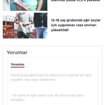
üzerinde yüzde 31,5'e yükseldi
12-18 yaş grubunda ağır suçlar
için uygulanan ceza sınırları
yükseltildi!
Yorumlar
Yorumlar
Kendi koyacağınız özel bir adla yorum yapmak için giriş
yapabilir veya kayıt olabilirsiniz.
* Bu içerik ile ilgili yorum yok, ilk yorumu siz yazın,
tartışalım *