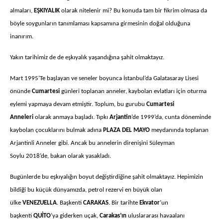
almaları,
EŞKIYALIK
olarak nitelenir mi? Bu konuda tam bir fikrim olmasa da
böyle soygunların tanımlaması kapsamına girmesinin doğal olduğuna
inanırım.
Yakın tarihimiz de de eşkıyalık yaşandığına şahit olmaktayız.
Mart 1995’Te başlayan ve seneler boyunca İstanbul’da Galatasaray Lisesi
önünde
Cumartesi
günleri toplanan anneler, kaybolan evlatları için oturma
eylemi yapmaya devam etmiştir. Toplum, bu gurubu
Cumartesi
Anneleri
olarak anmaya başladı. Tıpkı
Arjantin
’de 1999’da, cunta döneminde
kaybolan çocuklarını bulmak adına
PLAZA DEL MAYO
meydanında toplanan
Arjantinli Anneler gibi. Ancak bu annelerin direnişini Süleyman
Soylu 2018’de, bakan olarak yasakladı.
Bugünlerde bu eşkıyalığın boyut değiştirdiğine şahit olmaktayız. Hepimizin
bildiği bu küçük dünyamızda, petrol rezervi en büyük olan
ülke
VENEZUELLA
. Başkenti
CARAKAS
. Bir tarihte
Ekvator
’un
başkenti
QUİTO
’ya giderken uçak,
Carakas’ın
uluslararası havaalanı