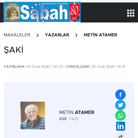
MAKALELER
YAZARLAR
METİN ATAMER
ŞAKİ
YAYINLAMA:
06 Ocak 2026 / 00.00 |
GÜNCELLEME:
05 Ocak 2026 / 16.15
METİN
ATAMER
838
YAZI