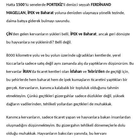
Hatta
1500
’lü senelerde
PORTEKİZ
’li denizci seyyah
FERDİNAND
MAGELLAN,
İPEK ve Baharat
yoluna denizden ulaşmaya yönelik tezinde,
daima batıya giderek bulmayı savundu.
ÇİN
’den gelen kervanların yükleri belli,
İPEK ve Baharat
, ancak geri dönüşte
bu hayvanlara ne yüklenirdi? Belli değil.
8000 kilometre yolu ve bu yolun üzerinde uğradıkları kentlerde, yerel
tüccarlarla sadece satış değil aynı zamanda alış da yaptıklarını düşünürüm. Bu
kervanlar
İRAN
’da ticaret kentleri olan
İsfahan
ve
Tebriz’den
de geçtiği için,
bu şehirlerde hem baharat hem de ipek kumaşların ticaretini yaptıkları bir
gerçek. Kervanların, kanımca kalabalık bir topluluk olduğunu tahmin
etmekteyim. Çünkü geçtikleri güzergahlar sadece düzlükler değil, yüksek
dağların vadilerinden, tehlikeli yollardan geçtikleri de muhakkak.
Kanımca kervanların, sadece ticaret yapan ve hayvanlara bakan insanlardan
oluşmadığını düşünmekteyim. Bu güzergahın tehlikeli dönemeçlerle dolu
olduğu muhakkak. Hayvanların bakıcıları yanında, bu kervanı