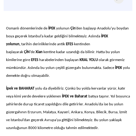
Osmanlı dönemlerinde de
İPEK
yolunun
Çin
’den başlayıp Anadolu’yu boydan
boya geçerek İstanbul’a kadar geldiğini bilmekteyiz. Aslında
İPEK
yolunun,
tarihin derinliklerinde antik
EFES
kentinden
başlayarak
ÇİN’
de
Xian
kentine kadar uzandığı da bilinir. Hatta bu yolun
kimilerine göre
EFES
harabelerinden başlayan
KRAL YOLU
olarak görmeniz
mümkündür. Aslında bu yolun çeşitli güzergahı bulunmakta. Sadece
İPEK
yolu
demekte doğru olmayabilir.
İpek ve BAHARAT
yolu da diyebiliriz. Çünkü bu yolda kervanlar yürür, katır
veya kimi yerde develere yüklenen
İPEK ve Baharat
batıya taşınır. Yol boyunca
şehirlerde durup ticaret yapıldığını dile getirirler. Anadolu’da ise bu yolun
güzergahının Erzurum, Malatya, Kayseri, Ankara, Konya, Bilecik, Bursa, İzmit
ve İstanbul’dan geçerek Avrupa’ya gittiğini bilmekteyiz. Bu yolun yaklaşık
uzunluğunun 8000 kilometre olduğu tahmin edilmektedir.