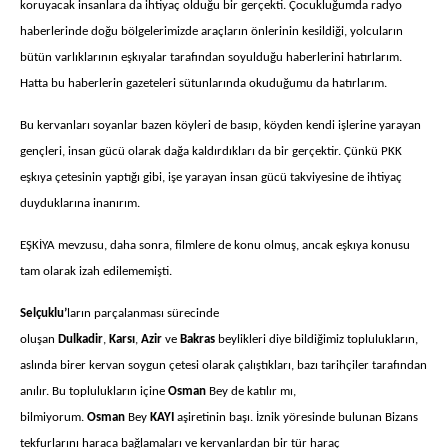
koruyacak insanlara da ihtiyaç olduğu bir gerçekti. Çocukluğumda radyo
haberlerinde doğu bölgelerimizde araçların önlerinin kesildiği, yolcuların
bütün varlıklarının eşkıyalar tarafından soyulduğu haberlerini hatırlarım.
Hatta bu haberlerin gazeteleri sütunlarında okuduğumu da hatırlarım.
Bu kervanları soyanlar bazen köyleri de basıp, köyden kendi işlerine yarayan
gençleri, insan gücü olarak dağa kaldırdıkları da bir gerçektir. Çünkü PKK
eşkıya çetesinin yaptığı gibi, işe yarayan insan gücü takviyesine de ihtiyaç
duyduklarına inanırım.
EŞKİYA mevzusu, daha sonra, filmlere de konu olmuş, ancak eşkıya konusu
tam olarak izah edilememişti.
Selçuklu’
ların parçalanması sürecinde
oluşan
Dulkadir
,
Karsı
,
Azir
ve
Bakras
beylikleri diye bildiğimiz toplulukların,
aslında birer kervan soygun çetesi olarak çalıştıkları, bazı tarihçiler tarafından
anılır. Bu toplulukların içine
Osman
Bey de katılır mı,
bilmiyorum.
Osman
Bey
KAYI
aşiretinin başı. İznik yöresinde bulunan Bizans
tekfurlarını haraca bağlamaları ve kervanlardan bir tür haraç