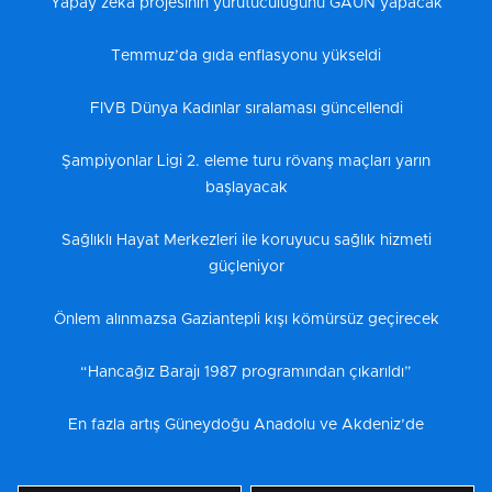
Yapay zeka projesinin yürütücülüğünü GAÜN yapacak
Temmuz’da gıda enflasyonu yükseldi
FIVB Dünya Kadınlar sıralaması güncellendi
Şampiyonlar Ligi 2. eleme turu rövanş maçları yarın
başlayacak
Sağlıklı Hayat Merkezleri ile koruyucu sağlık hizmeti
güçleniyor
Önlem alınmazsa Gaziantepli kışı kömürsüz geçirecek
“Hancağız Barajı 1987 programından çıkarıldı”
En fazla artış Güneydoğu Anadolu ve Akdeniz’de