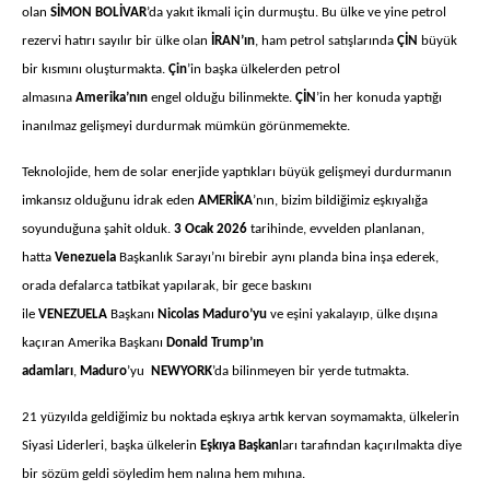
olan
SİMON BOLİVAR
’da yakıt ikmali için durmuştu. Bu ülke ve yine petrol
rezervi hatırı sayılır bir ülke olan
İRAN’ın
, ham petrol satışlarında
ÇİN
büyük
bir kısmını oluşturmakta.
Çin
’in başka ülkelerden petrol
almasına
Amerika’nın
engel olduğu bilinmekte.
ÇİN
’in her konuda yaptığı
inanılmaz gelişmeyi durdurmak mümkün görünmemekte.
Teknolojide, hem de solar enerjide yaptıkları büyük gelişmeyi durdurmanın
imkansız olduğunu idrak eden
AMERİKA
’nın, bizim bildiğimiz eşkıyalığa
soyunduğuna şahit olduk.
3 Ocak 2026
tarihinde, evvelden planlanan,
hatta
Venezuela
Başkanlık Sarayı’nı birebir aynı planda bina inşa ederek,
orada defalarca tatbikat yapılarak, bir gece baskını
ile
VENEZUELA
Başkanı
Nicolas Maduro’yu
ve eşini yakalayıp, ülke dışına
kaçıran Amerika Başkanı
Donald Trump’ın
adamları
,
Maduro
’yu
NEWYORK
’da bilinmeyen bir yerde tutmakta.
21 yüzyılda geldiğimiz bu noktada eşkıya artık kervan soymamakta, ülkelerin
Siyasi Liderleri, başka ülkelerin
Eşkıya Başkan
ları tarafından kaçırılmakta diye
bir sözüm geldi söyledim hem nalına hem mıhına.