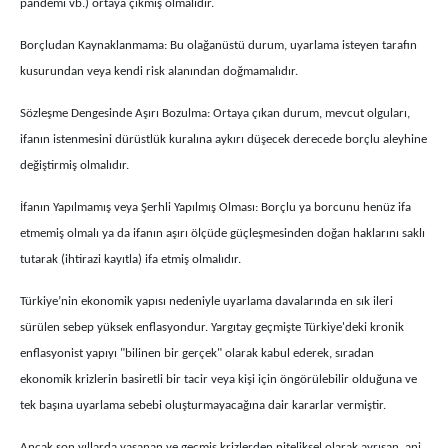
pandemi vb.) ortaya çıkmış olmalıdır.
Borçludan Kaynaklanmama: Bu olağanüstü durum, uyarlama isteyen tarafın
kusurundan veya kendi risk alanından doğmamalıdır.
Sözleşme Dengesinde Aşırı Bozulma: Ortaya çıkan durum, mevcut olguları,
ifanın istenmesini dürüstlük kuralına aykırı düşecek derecede borçlu aleyhine
değiştirmiş olmalıdır.
İfanın Yapılmamış veya Şerhli Yapılmış Olması: Borçlu ya borcunu henüz ifa
etmemiş olmalı ya da ifanın aşırı ölçüde güçleşmesinden doğan haklarını saklı
tutarak (ihtirazi kayıtla) ifa etmiş olmalıdır.
Türkiye’nin ekonomik yapısı nedeniyle uyarlama davalarında en sık ileri
sürülen sebep yüksek enflasyondur. Yargıtay geçmişte Türkiye'deki kronik
enflasyonist yapıyı "bilinen bir gerçek" olarak kabul ederek, sıradan
ekonomik krizlerin basiretli bir tacir veya kişi için öngörülebilir olduğuna ve
tek başına uyarlama sebebi oluşturmayacağına dair kararlar vermiştir.
Ancak son yıllarda yaşanan ve geçmiş krizlerden niteliksel olarak ayrışan, ani