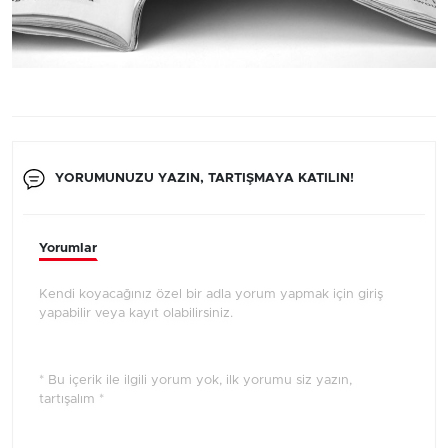
YORUMUNUZU YAZIN, TARTIŞMAYA KATILIN!
Yorumlar
Kendi koyacağınız özel bir adla yorum yapmak için giriş
yapabilir veya kayıt olabilirsiniz.
* Bu içerik ile ilgili yorum yok, ilk yorumu siz yazın,
tartışalım *