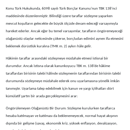
Konu Türk Hukukunda, 6098 sayılı Türk Borçlar Kanunu’nun TBK 138’nci
maddesinde düzenlenmiştir. Bilindiği üzere taraflar sözleşme yaparken
mevcut koşulların gelecekte de büyük ölçüde devam edeceği varsayımıyla
hareket ederler. Ancak eğer bu temel varsayımlar, tarafların öngöremeyeceği
olağanüstü olaylar neticesinde çökerse, borçludan edimini aynen ifa etmesini
beklemek dürüstlük kuralına (TMK m. 2) aykırı hâle gelir.
Hâkimin taraflar arasındaki sözleşmeye müdahale etmesi istisnai bir
durumdur. Ancak istisna olarak kanunkoyucu TBK m. 138’de hâkime
taraflardan birisinin talebi hâlinde sözleşmenin taraflarından birisinin talebi
durumunda sözleşmeye müdahale ederek onu uyarlamasına yönelik imkân
tanımıştır. Uyarlama talep edebilmek için kanun ve yargı içtihatları dört
kümülatif şartın bir arada gerçekleşmesini arar:
Öngörülemeyen Olağanüstü Bir Durum: Sözleşme kurulurken taraflarca
hesaba katılmayan ve katılması da beklenemeyecek, normal hayat akışının
dışında bir gelişme (savaş, ekonomik kriz, yüksek enflasyon, devalüasyon,