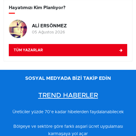
Hayatımızı Kim Planlıyor?
ALİ ERSÖNMEZ
05 Ağustos 2026
TÜM YAZARLAR
SOSYAL MEDYADA BİZİ TAKİP EDİN
TREND HABERLER
Üreticiler yüzde 70’e kadar hibelerden faydalanabilecek
Bölgeye ve sektöre göre farklı asgari ücret uygulaması
karmaşaya yol açar