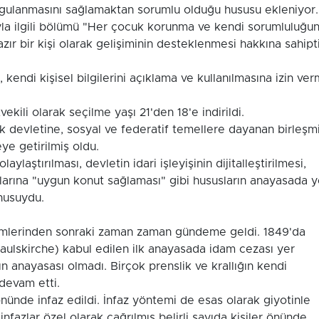
ygulanmasını sağlamaktan sorumlu olduğu hususu ekleniyor.
yla ilgili bölümü "Her çocuk korunma ve kendi sorumluluğu
ır bir kişi olarak gelişiminin desteklenmesi hakkına sahipti
i, kendi kişisel bilgilerini açıklama ve kullanılmasına izin ve
ekili olarak seçilme yaşı 21'den 18'e indirildi.
 devletine, sosyal ve federatif temellere dayanan birleşm
ye getirilmiş oldu.
aylaştırılması, devletin idari işleyişinin dijitalleştirilmesi,
şlarına "uygun konut sağlaması" gibi hususların anayasada y
onusuydu.
imlerinden sonraki zaman zaman gündeme geldi. 1849'da
(Paulskirche) kabul edilen ilk anayasada idam cezası yer
 anayasası olmadı. Birçok prenslik ve krallığın kendi
devam etti.
nünde infaz edildi. İnfaz yöntemi de esas olarak giyotinle
infazlar özel olarak çağrılmış belirli sayıda kişiler önünde