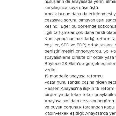
hususların da anayasada yerini almas
karşılaşınca suya düşmüştü.
Ancak bunun daha da ertelenmesi ye
cezasıyla sorunu olmayan aşırı sağcı
kesindi. Eğer bu dönemde sözkonusu d
ilgili tartışmalar çok daha farklı o
Komisyonu'nun hazırladığı reform tas
Yeşiller, SPD ve FDP) ortak tasarısı
değiştirilmesini öngörüyordu. Sol Pa
sosyalistlerle birlikte bir ortak yas
Böylece 28 Ekim'de gerçekleştirilen
verildi.
15 maddelik anayasa reformu
Pazar günü sandık başına giden seçm
Hessen Anayası'na ilişkin 15 reform 
birden ya da teker teker onaylabilec
Anayasa'nın idam cezasını öngören 2
ve büyük çoğunluk tarafından kabul e
Kadın-erkek eşitliği: Anayasa'da ye