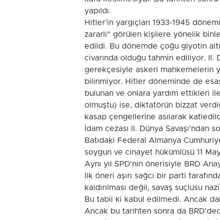
yapıldı.
Hitler'in yargıçları 1933-1945 dönem
zararlı" görülen kişilere yönelik bi
edildi. Bu dönemde çoğu giyotin altın
civarında olduğu tahmin ediliyor. II
gerekçesiyle askeri mahkemelerin ya 
bilinmiyor. Hitler döneminde de esas 
bulunan ve onlara yardım ettikleri il
olmuştu) ise, diktatörün bizzat verdi
kasap çengellerine asılarak katledild
İdam cezası II. Dünya Savaşı'ndan s
Batıdaki Federal Almanya Cumhuriyet
soygun ve cinayet hükümlüsü 11 Mayıs
Aynı yıl SPD'nin önerisiyle BRD Anaya
İlk öneri aşırı sağcı bir parti tarafı
kaldırılması değil, savaş suçlusu nazi
Bu tabii ki kabul edilmedi. Ancak da
Ancak bu tarihten sonra da BRD'ded