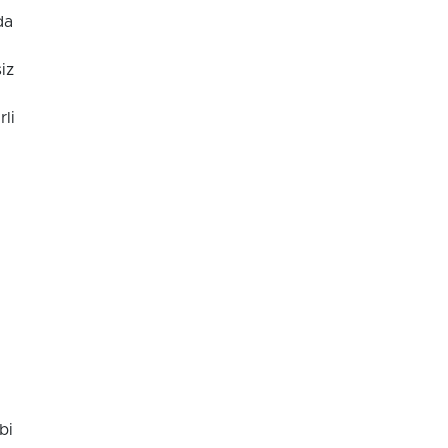
da
iz
li
bi