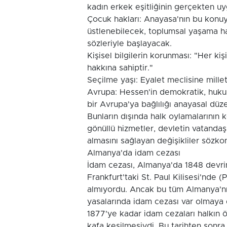
kadın erkek eşitliğinin gerçekten u
Çocuk hakları: Anayasa'nın bu konu
üstlenebilecek, toplumsal yaşama haz
sözleriyle başlayacak.
Kişisel bilgilerin korunması: "Her kiş
hakkına sahiptir."
Seçilme yaşı: Eyalet meclisine milletv
Avrupa: Hessen'in demokratik, hukuk
bir Avrupa'ya bağlılığı anayasal düze
Bunların dışında halk oylamalarının kol
gönüllü hizmetler, devletin vatanda
almasını sağlayan değişikliler sözk
Almanya'da idam cezası
İdam cezası, Almanya'da 1848 devr
Frankfurt'taki St. Paul Kilisesi'nde 
almıyordu. Ancak bu tüm Almanya'nın
yasalarında idam cezası var olmaya 
1877'ye kadar idam cezaları halkın ö
kafa kesilmesiydi. Bu tarihten sonra 