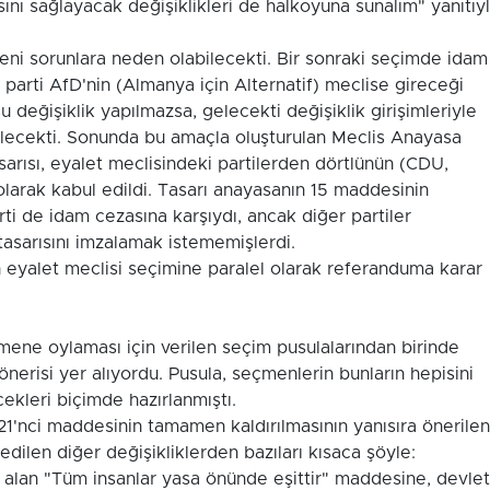
ını sağlayacak değişiklikleri de halkoyuna sunalım" yanıtıy
ni sorunlara neden olabilecekti. Bir sonraki seçimde idam
 parti AfD'nin (Almanya için Alternatif) meclise gireceği
eğişiklik yapılmazsa, gelecekti değişiklik girişimleriyle
labilecekti. Sonunda bu amaçla oluşturulan Meclis Anayasa
arısı, eyalet meclisindeki partilerden dörtlünün (CDU,
 olarak kabul edildi. Tasarı anayasanın 15 maddesinin
rti de idam cezasına karşıydı, ancak diğer partiler
a tasarısını imzalamak istememişlerdi.
 eyalet meclisi seçimine paralel olarak referanduma karar
ene oylaması için verilen seçim pusulalarından birinde
önerisi yer alıyordu. Pusula, seçmenlerin bunların hepisini
ekleri biçimde hazırlanmıştı.
1'nci maddesinin tamamen kaldırılmasının yanısıra önerilen
dilen diğer değişikliklerden bazıları kısaca şöyle:
r alan "Tüm insanlar yasa önünde eşittir" maddesine, devlet