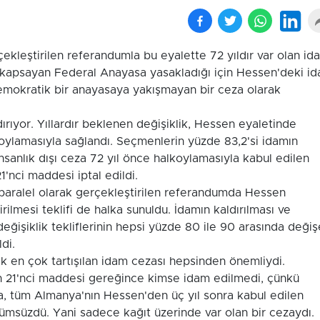
leştirilen referandumla bu eyalette 72 yıldır var olan id
yi kapsayan Federal Anayasa yasakladığı için Hessen'deki i
emokratik bir anayasaya yakışmayan bir ceza olarak
rıyor. Yıllardır beklenen değişiklik, Hessen eyaletinde
 oylamasıyla sağlandı. Seçmenlerin yüzde 83,2'si idamın
insanlık dışı ceza 72 yıl önce halkoylamasıyla kabul edilen
'nci maddesi iptal edildi.
paralel olarak gerçekleştirilen referandumda Hessen
ilmesi teklifi de halka sunuldu. İdamın kaldırılması ve
 değişiklik tekliflerinin hepsi yüzde 80 ile 90 arasında deği
di.
ak en çok tartışılan idam cezası hepsinden önemliydi.
 21'nci maddesi gereğince kimse idam edilmedi, çünkü
, tüm Almanya'nın Hessen'den üç yıl sonra kabul edilen
ümsüzdü. Yani sadece kağıt üzerinde var olan bir cezaydı.