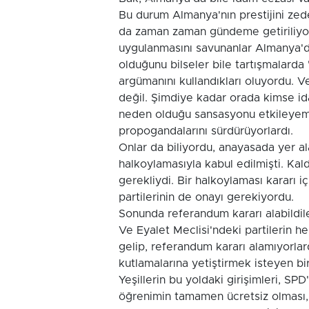
Bu durum Almanya'nın prestijini zede
da zaman zaman gündeme getiriliyor
uygulanmasını savunanlar Almanya'd
olduğunu bilseler bile tartışmalard
argümanını kullandıkları oluyordu. 
değil. Şimdiye kadar orada kimse id
neden olduğu sansasyonu etkileyemeye
propogandalarını sürdürüyorlardı.
Onlar da biliyordu, anayasada yer al
halkoylamasıyla kabul edilmişti. Kald
gerekliydi. Bir halkoylaması kararı i
partilerinin de onayı gerekiyordu.
Sonunda referandum kararı alabildil
Ve Eyalet Meclisi'ndeki partilerin he
gelip, referandum kararı alamıyorlardı
kutlamalarına yetiştirmek isteyen bi
Yeşillerin bu yoldaki girişimleri, S
öğrenimin tamamen ücretsiz olması, g