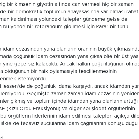
 hiç bir kimsenin giyotin altında can vermesi hiç bir zaman
de bir demokratik toplumun anayasasında var olması rahat
aman kaldırılması yolundaki talepler gündeme gelse de
bu yönde bir referandum gidilmesi için karar bir türlü
a idam cezasından yana olanların oranının büyük çıkmasınd
amada çoğunluk idam cezasından yana çıksa bile bir üst yas
in yine geçersiz kalacaktı. Ancak halkın çoğunluğunun olma
na olduğunun bir halk oylamasıyla tescillenmesinin
tlenmek istemiyordu.
 Hessen'de de çoğunluk idama karşıydı, ancak idamdan ya
edilemiyordu. Geçmişte zaman zaman idam cezasının yenide
enler çıkmış ve toplum içinde idamdan yana olanların arttığı
AF (Kızıl Ordu Fraksiyonu) ve diğer sol şiddet örgütlerinin
u örgütlerin liderlerinin idam edilmesi talepleri açıkça dil
ellikle de tecavüz suçlularına idam çağrılarının konuşulduğu
r!