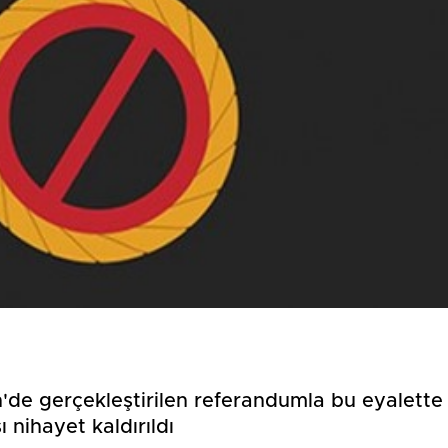
Birçok uyku hastalığının
En ucuz sigara 120 TL,
tan...
pa...
de gerçekleştirilen referandumla bu eyalette
 nihayet kaldırıldı