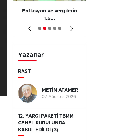
 en
Enflasyon ve vergilerin
Barış yatırımı, üre
1.5...
ve...
Yazarlar
RAST
METİN ATAMER
07 Ağustos 2026
12. YARGI PAKETİ TBMM
GENEL KURULUNDA
KABUL EDİLDİ (3)