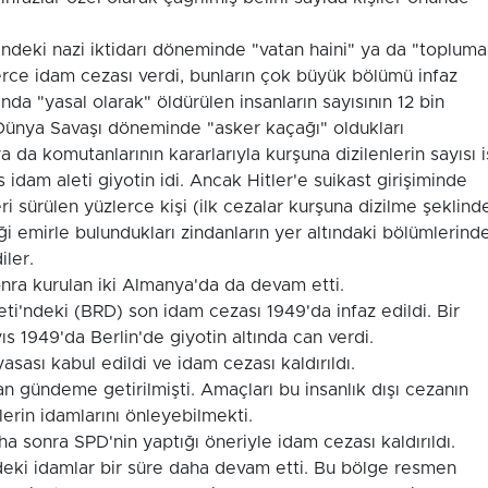
indeki nazi iktidarı döneminde "vatan haini" ya da "topluma
nlerce idam cezası verdi, bunların çok büyük bölümü infaz
da "yasal olarak" öldürülen insanların sayısının 12 bin
. Dünya Savaşı döneminde "asker kaçağı" oldukları
da komutanlarının kararlarıyla kurşuna dizilenlerin sayısı 
idam aleti giyotin idi. Ancak Hitler'e suikast girişiminde
eri sürülen yüzlerce kişi (ilk cezalar kurşuna dizilme şeklind
ği emirle bulundukları zindanların yer altındaki bölümlerind
iler.
onra kurulan iki Almanya'da da devam etti.
i'ndeki (BRD) son idam cezası 1949'da infaz edildi. Bir
 1949'da Berlin'de giyotin altında can verdi.
sası kabul edildi ve idam cezası kaldırıldı.
ndan gündeme getirilmişti. Amaçları bu insanlık dışı cezanın
lerin idamlarını önleyebilmekti.
ha sonra SPD'nin yaptığı öneriyle idam cezası kaldırıldı.
eki idamlar bir süre daha devam etti. Bu bölge resmen