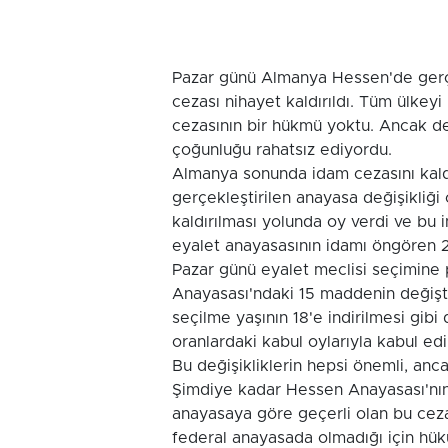
Pazar günü Almanya Hessen'de gerçek
cezası nihayet kaldırıldı. Tüm ülke
cezasının bir hükmü yoktu. Ancak d
çoğunluğu rahatsız ediyordu.
Almanya sonunda idam cezasını kaldı
gerçekleştirilen anayasa değişikliği
kaldırılması yolunda oy verdi ve bu 
eyalet anayasasının idamı öngören 21
Pazar günü eyalet meclisi seçimine 
Anayasası'ndaki 15 maddenin değiştir
seçilme yaşının 18'e indirilmesi gibi
oranlardaki kabul oylarıyla kabul edil
Bu değişikliklerin hepsi önemli, anc
Şimdiye kadar Hessen Anayasası'nın
anayasaya göre geçerli olan bu ceza
federal anayasada olmadığı için hük