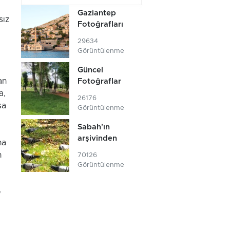
Gaziantep
sız
Fotoğrafları
29634
Görüntülenme
Güncel
an
Fotoğraflar
a,
26176
sa
Görüntülenme
Sabah'ın
arşivinden
na
n
70126
Görüntülenme
e