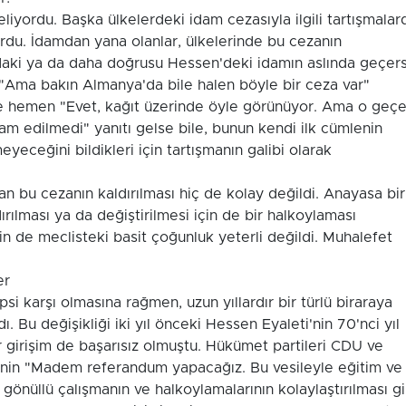
liyordu. Başka ülkelerdeki idam cezasıyla ilgili tartışmalar
du. İdamdan yana olanlar, ülkelerinde bu cezanın
aki ya da daha doğrusu Hessen'deki idamın aslında geçers
a "Ama bakın Almanya'da bile halen böyle bir ceza var"
Ve hemen "Evet, kağıt üzerinde öyle görünüyor. Ama o geçer
am edilmedi" yanıtı gelse bile, bunun kendi ilk cümlenin
ceğini bildikleri için tartışmanın galibi olarak
an bu cezanın kaldırılması hiç de kolay değildi. Anayasa bir
ırılması ya da değiştirilmesi için de bir halkoylaması
çin de meclisteki basit çoğunluk yeterli değildi. Muhalefet
er
psi karşı olmasına rağmen, uzun yıllardır bir türlü biraraya
. Bu değişikliği iki yıl önceki Hessen Eyaleti'nin 70'nci yıl
r girişim de başarısız olmuştu. Hükümet partileri CDU ve
PD'nin "Madem referandum yapacağız. Bu vesileyle eğitim ve
önüllü çalışmanın ve halkoylamalarının kolaylaştırılması gi