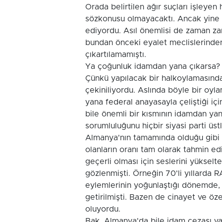
Orada belirtilen ağır suçları işleyen
sözkonusu olmayacaktı. Ancak yine 
ediyordu. Asıl önemlisi de zaman z
bundan önceki eyalet meclislerinden 
çıkartılamamıştı.
Ya çoğunluk idamdan yana çıkarsa?
Çünkü yapılacak bir halkoylamasınd
çekiniliyordu. Aslında böyle bir oyl
yana federal anayasayla çeliştiği iç
bile önemli bir kısmının idamdan ya
sorumluluğunu hiçbir siyasi parti üs
Almanya'nın tamamında olduğu gibi
olanların oranı tam olarak tahmin 
geçerli olması için seslerini yükselt
gözlenmişti. Örneğin 70'li yıllarda R
eylemlerinin yoğunlaştığı dönemde, b
getirilmişti. Bazen de cinayet ve öz
oluyordu.
Bak, Almanya'da bile idam cezası va