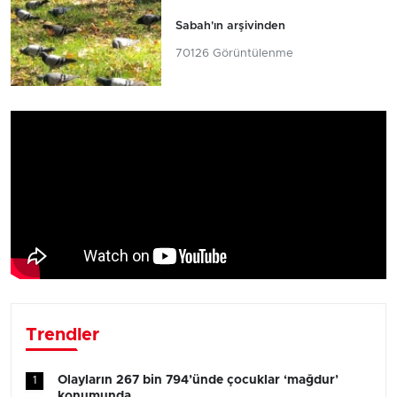
Sabah'ın arşivinden
70126 Görüntülenme
Trendler
Olayların 267 bin 794’ünde çocuklar ‘mağdur’
1
konumunda