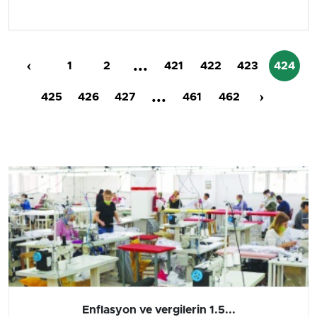
‹
...
1
2
421
422
423
424
...
›
425
426
427
461
462
Barış yatırımı, üretimi ve...