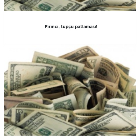
Fırıncı, tüpçü patlaması!