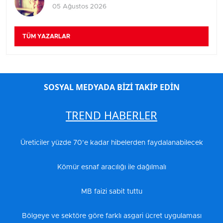
05 Ağustos 2026
TÜM YAZARLAR
SOSYAL MEDYADA BİZİ TAKİP EDİN
TREND HABERLER
Üreticiler yüzde 70’e kadar hibelerden faydalanabilecek
Kömür esnaf aracılığı ile dağılmalı
MB faizi sabit tuttu
Bölgeye ve sektöre göre farklı asgari ücret uygulaması