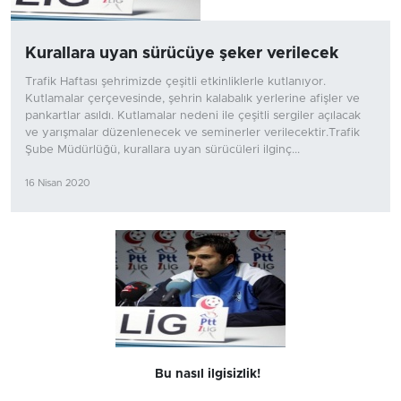
Kurallara uyan sürücüye şeker verilecek
Trafik Haftası şehrimizde çeşitli etkinliklerle kutlanıyor.
Kutlamalar çerçevesinde, şehrin kalabalık yerlerine afişler ve
pankartlar asıldı. Kutlamalar nedeni ile çeşitli sergiler açılacak
ve yarışmalar düzenlenecek ve seminerler verilecektir.Trafik
Şube Müdürlüğü, kurallara uyan sürücüleri ilginç...
16 Nisan 2020
Bu nasıl ilgisizlik!