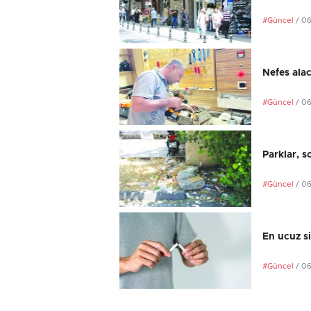
#Güncel
/ 0
Nefes ala
#Güncel
/ 0
Parklar, s
#Güncel
/ 0
En ucuz si
#Güncel
/ 0