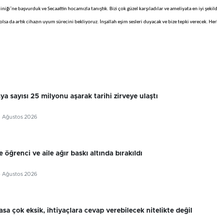
iği’ne başvurduk ve Secaattin hocamızla tanıştık. Bizi çok güzel karşıladılar ve ameliyata en iyi şekil
 olsa da artık cihazın uyum sürecini bekliyoruz. İnşallah eşim sesleri duyacak ve bize tepki verecek. He
sya sayısı 25 milyonu aşarak tarihi zirveye ulaştı
7 Ağustos 2026
 öğrenci ve aile ağır baskı altında bırakıldı
6 Ağustos 2026
sa çok eksik, ihtiyaçlara cevap verebilecek nitelikte değil