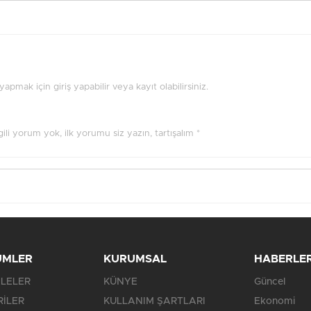
pmak için giriş yapabilir veya kayıt olabilirsiniz.
ilgili yorum yok, ilk yorumu siz yazın, tartışalım *
ÜMLER
KURUMSAL
HABERLE
LELER
KÜNYE
Güncel
RİLER
KULLANIM ŞARTLARI
Ekonomi