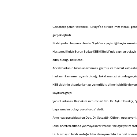
Gaziantep Şehir Hastanesi, Türkiye’de bir ilke imza atarak, gen
gerçekleştirdi.
Malatya’dan başvuran hasta, 3 yıl önce geçirdiği beyin anevriz
Hastanesi Kulak Burun Boğaz (KBB) Kliniği’nde yapılan detaylı
aday olduğu belirlendi.
Ancak hastanın beyin anevrizması geçmişi ve mevcut kalp rahats
hastanın tamamen uyanık olduğu lokal anestezi altında gerçekle
KBB ekibinin titiz planlaması ve multidisipliner iş birliğiyle y
kayıtlara geçti.
Şehir Hastanesi Başhekim Yardımcısı Uzm. Dr. Aykut Direkçi, “
başarısından dolayı gururluyuz” dedi.
Ameliyatı gerçekleştiren Doç. Dr. Secaattin Gülşen, operasyonla 
lokal anestezi altında yapmaya karar verdik. Yaklaşık yarım saa
Bu bizim için farklı ve değerli bir deneyim oldu. Bu özel ope