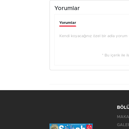
Yorumlar
Yorumlar
Kendi koyacağınız özel bir adla yorum ya
* Bu içerik ile 
BÖL
MAKA
GALE