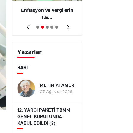
 en
Enflasyon ve vergilerin
Barış yatırımı, üre
1.5...
ve...
Yazarlar
RAST
METİN ATAMER
07 Ağustos 2026
12. YARGI PAKETİ TBMM
GENEL KURULUNDA
KABUL EDİLDİ (3)