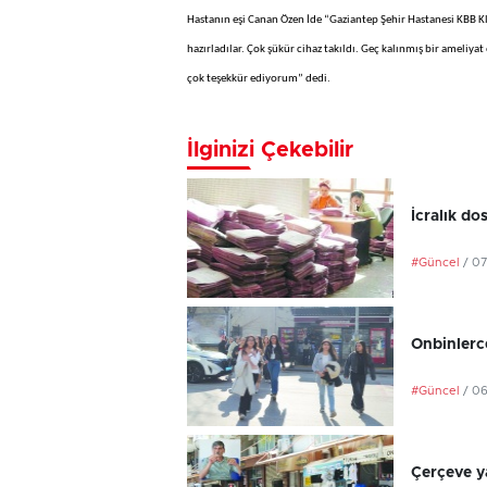
Hastanın eşi Canan Özen İde “Gaziantep Şehir Hastanesi KBB Klin
hazırladılar. Çok şükür cihaz takıldı. Geç kalınmış bir ameliyat
çok teşekkür ediyorum” dedi.
İlginizi Çekebilir
İcralık do
#Güncel
/ 0
Onbinlerce
#Güncel
/ 0
Çerçeve ya