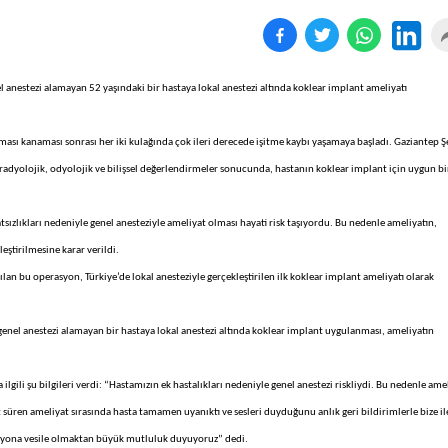
el anestezi alamayan 52 yaşındaki bir hastaya lokal anestezi altında koklear implant ameliyatı
ması kanaması sonrası her iki kulağında çok ileri derecede işitme kaybı yaşamaya başladı. Gaziantep Ş
 radyolojik, odyolojik ve bilişsel değerlendirmeler sonucunda, hastanın koklear implant için uygun bi
ızlıkları nedeniyle genel anesteziyle ameliyat olması hayati risk taşıyordu. Bu nedenle ameliyatın,
ştirilmesine karar verildi.
apılan bu operasyon, Türkiye’de lokal anesteziyle gerçekleştirilen ilk koklear implant ameliyatı olarak
genel anestezi alamayan bir hastaya lokal anestezi altında koklear implant uygulanması, ameliyatın
ilgili şu bilgileri verdi: “Hastamızın ek hastalıkları nedeniyle genel anestezi riskliydi. Bu nedenle amel
t süren ameliyat sırasında hasta tamamen uyanıktı ve sesleri duyduğunu anlık geri bildirimlerle bize ile
rasyona vesile olmaktan büyük mutluluk duyuyoruz” dedi.