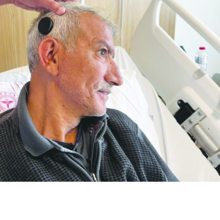
Birçok uyku hastalığının
En ucuz sigara 120 TL,
tan...
pa...