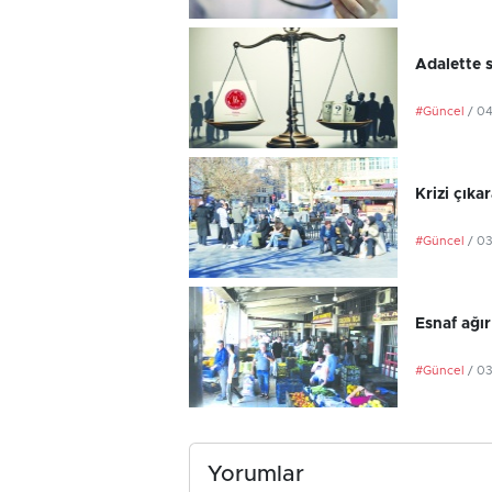
Adalette s
#Güncel
/ 0
Krizi çık
#Güncel
/ 0
Esnaf ağır
#Güncel
/ 0
Yorumlar