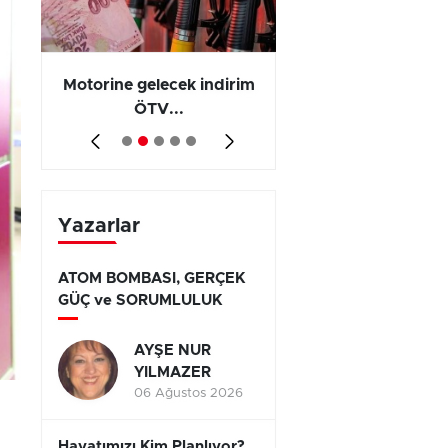
Motorine gelecek indirim
Olayların 267 b
ÖTV...
794’ünde...
Yazarlar
ATOM BOMBASI, GERÇEK
GÜÇ ve SORUMLULUK
AYŞE NUR
YILMAZER
06 Ağustos 2026
Hayatımızı Kim Planlıyor?