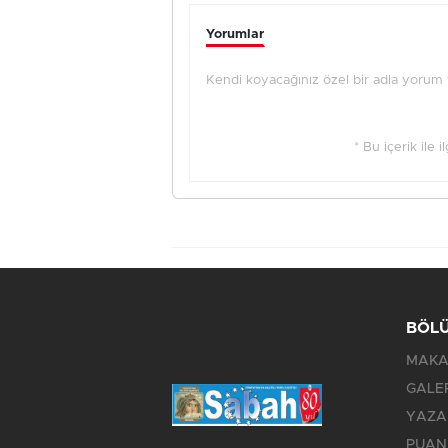
Yorumlar
Kendi koyacağınız özel bir adla yorum ya
* Bu içerik ile 
BÖL
MAKA
GALE
YAZA
PUAN