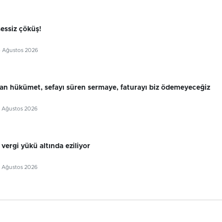
essiz çöküş!
4 Ağustos 2026
aran hükümet, sefayı süren sermaye, faturayı biz ödemeyeceğiz
3 Ağustos 2026
 vergi yükü altında eziliyor
3 Ağustos 2026