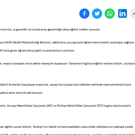
 burslu, iş garantili ve uluslararası geçerliliğe sahip eğitim imkânı sunuyor.
an GAÜN Tekstil Mühendisliği Bölümü, sektörle iç içe yapısıyla öğrencilere önemli avantajlar sağlıyor.
0 bine giren öğrencilere çeşitli oranlarda burs veriliyor.
r, mezun olmadan önce sektör deneyimi kazanıyor. Tamamen İngilizce eğitim verilen bölüm, uluslara
 belirli kriterleri karşılayan mezunlar, sanayi kuruluşlarında istihdam edilmek üzere yönlendiriliyor.
atına adım atma fırsatı buluyor.
 Avrupa Yeterlilikler Çerçevesi (AYC) ve Türkiye Yeterlilikler Çerçevesi (TYC) logolu diplomalarla
amalı eğitim sunan bölüm, Türkiye’nin tekstil ve hammaddeleri alanındaki istihdamının yaklaşık yüzde