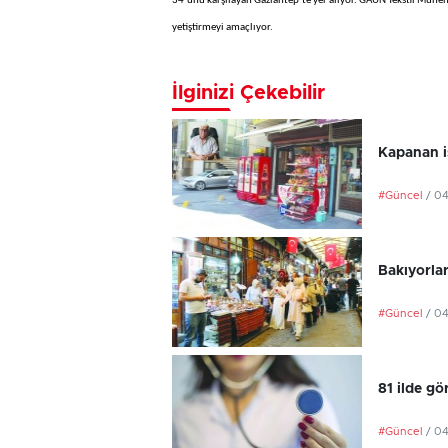
34’ünü karşılayan Gaziantep’te yer alıyor. GAÜN Tekstil Mühend
yetiştirmeyi amaçlıyor.
İlginizi Çekebilir
Kapanan iş
#Güncel
/ 0
Bakıyorlar
#Güncel
/ 0
81 ilde gö
#Güncel
/ 0