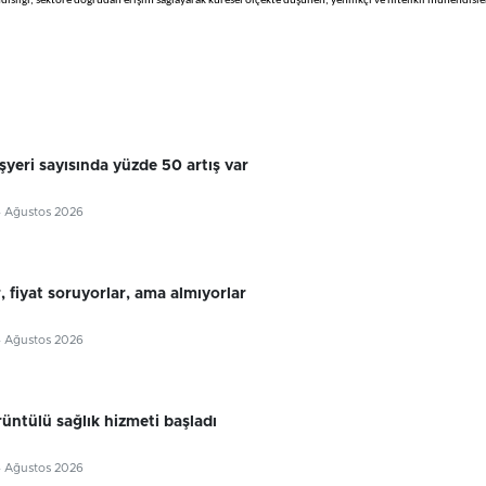
isliği, sektöre doğrudan erişim sağlayarak küresel ölçekte düşünen, yenilikçi ve nitelikli mühendisle
yeri sayısında yüzde 50 artış var
4 Ağustos 2026
, fiyat soruyorlar, ama almıyorlar
4 Ağustos 2026
rüntülü sağlık hizmeti başladı
4 Ağustos 2026