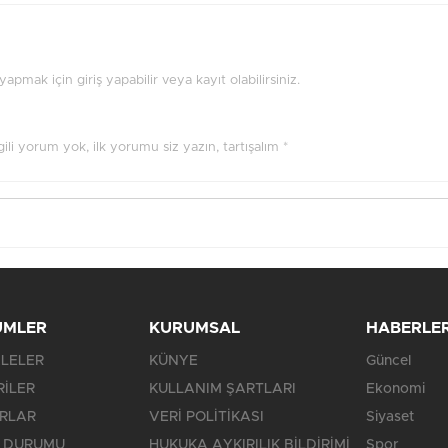
pmak için giriş yapabilir veya kayıt olabilirsiniz.
ilgili yorum yok, ilk yorumu siz yazın, tartışalım *
ÜMLER
KURUMSAL
HABERLE
LELER
KÜNYE
Güncel
RİLER
KULLANIM ŞARTLARI
Ekonomi
RLAR
VERİ POLİTİKASI
Siyaset
 DURUMU
HUKUKA AYKIRILIK BİLDİRİMİ
Spor