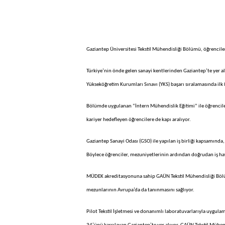
Gaziantep Üniversitesi Tekstil Mühendisliği Bölümü, öğrencilere
Türkiye’nin önde gelen sanayi kentlerinden Gaziantep’te yer al
Yükseköğretim Kurumları Sınavı (YKS) başarı sıralamasında ilk 8
Bölümde uygulanan “İntern Mühendislik Eğitimi” ile öğrencile
kariyer hedefleyen öğrencilere de kapı aralıyor.
Gaziantep Sanayi Odası (GSO) ile yapılan iş birliği kapsamında,
Böylece öğrenciler, mezuniyetlerinin ardından doğrudan iş hay
MÜDEK akreditasyonuna sahip GAÜN Tekstil Mühendisliği Bölümü,
mezunlarının Avrupa’da da tanınmasını sağlıyor.
Pilot Tekstil İşletmesi ve donanımlı laboratuvarlarıyla uygul