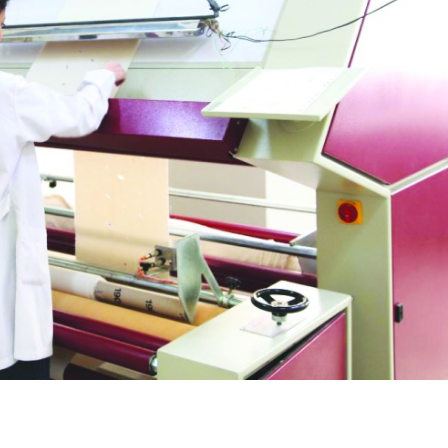
Kapanan işyeri sayısında
Yönetmeliğe aykırı
yüz...
süresiz...