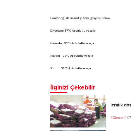
Güneydoğu'da sıcaklık yüksek, gökyüzü berrak.
Diyarbakır 37°C-Az bulutlu ve açık
Gaziantep 36°C-Az bulutlu ve açık
Mardin 33°C-Az bulutlu ve açık
Siirt 35°C-Az bulutlu ve açık
İlginizi Çekebilir
İcralık do
#Güncel
/ 0