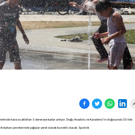
Birçok uyku hastalığının
En ucuz sigara 120 TL,
tan...
pa...
genelinde hava sıcaklıkları 5 dereceye kadar artıyor. Doğu Anadolu ve Karadeniz’in doğusunda 10 ilde
Ardahan çevrelerinde yağışlar yerel olarak kuvvetli olacak. Sputnik