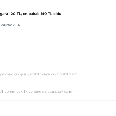
gara 120 TL, en pahalı 140 TL oldu
6 Ağustos 2026
pmak için giriş yapabilir veya kayıt olabilirsiniz.
ilgili yorum yok, ilk yorumu siz yazın, tartışalım *