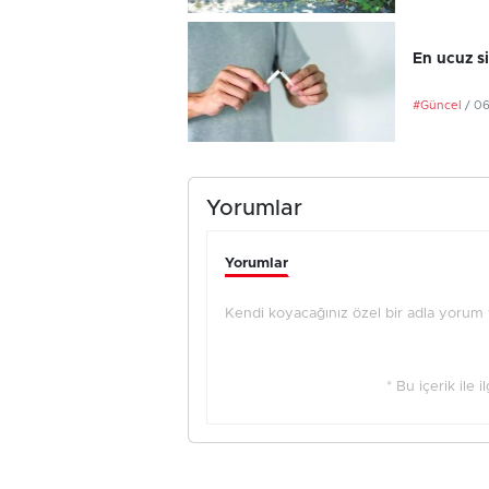
En ucuz si
#Güncel
/ 0
Yorumlar
Yorumlar
Kendi koyacağınız özel bir adla yorum ya
* Bu içerik ile 