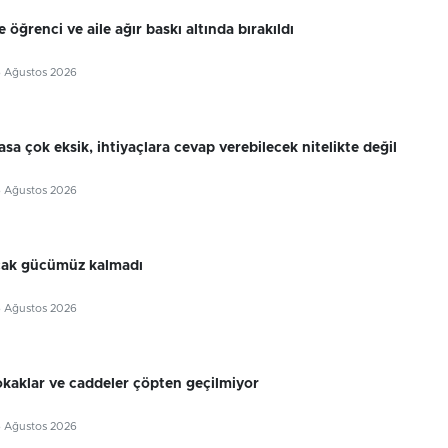
 öğrenci ve aile ağır baskı altında bırakıldı
6 Ağustos 2026
sa çok eksik, ihtiyaçlara cevap verebilecek nitelikte değil
6 Ağustos 2026
cak gücümüz kalmadı
6 Ağustos 2026
okaklar ve caddeler çöpten geçilmiyor
6 Ağustos 2026