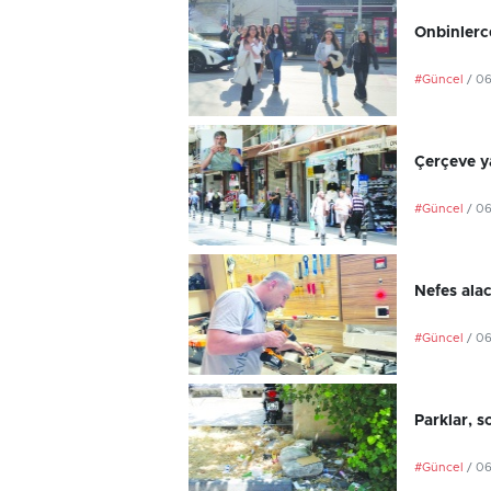
Onbinlerce
#Güncel
/ 0
Çerçeve ya
#Güncel
/ 0
Nefes ala
#Güncel
/ 0
Parklar, s
#Güncel
/ 0