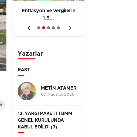
 en
Enflasyon ve vergilerin
Barış yatırımı, üre
1.5...
ve...
Yazarlar
RAST
METİN ATAMER
07 Ağustos 2026
12. YARGI PAKETİ TBMM
GENEL KURULUNDA
KABUL EDİLDİ (3)