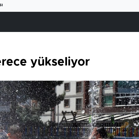
sı
erece yükseliyor